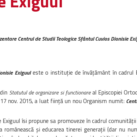
e Exiguul
zentare Centrul de Studii Teologice Sfântul Cuvios Dionisie Exi
este o instituție de învățământ în cadrul 
ionisie Exiguul
1 din
al Episcopiei Orto
Statutul de organizare si functionare
i 17 nov. 2015, a luat ființă un nou Organism numit:
Cent
e Exiguul îsi propune sa promoveze în cadrul comunității
 românească și educarea tinerei generații (dar nu numai