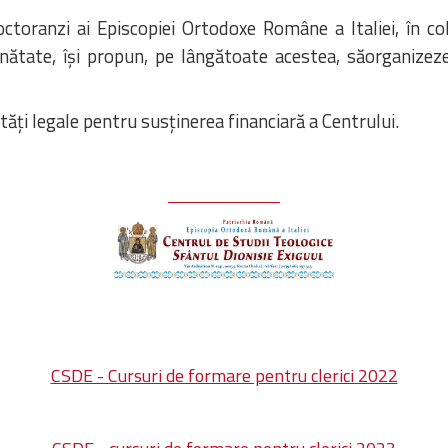
ctoranzi ai Episcopiei Ortodoxe Române a Italiei, în col
ăinătate, își propun, pe lângătoate acestea, săorganizez
ități legale pentru susținerea financiară a Centrului.
SITE-ul CSDE !
CSDE - Cursuri de formare pentru clerici 2022