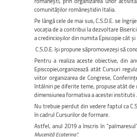
românești, prin organizarea unor activități
comunităților româneștidin Italia.
Pe lângă cele de mai sus, C.S.D.E. se îngri
vocația de a contribui la dezvoltare Biseric
a credincioșilor din numita Episcopie cât și
C.S.D.E. își propune săpromovezeși să conduc
Pentru a realiza aceste obiective, din an
Episcopiei,organizează atât Cursuri regula
viitor organizarea de Congrese, Conferinț
întâlniri pe diferite teme, propuse atât de 
dimensiunea formativa a acestei institutii 
Nu trebuie pierdut din vedere faptul ca C.
în cadrul Cursurilor de formare.
Astfel, anul 2019 a înscris în “palmaresul
Muceniță Ecaterina”.