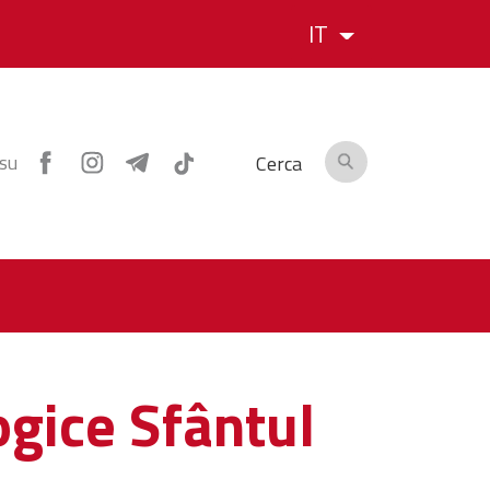
IT
 su
Cerca
ogice Sfântul