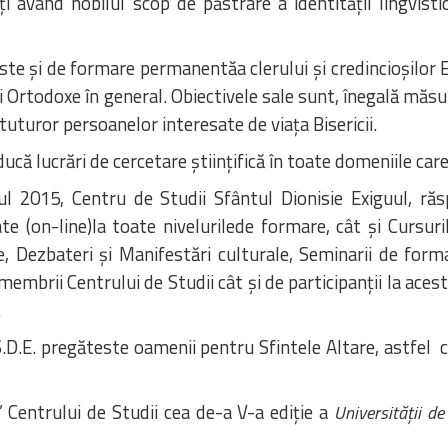
 având nobilul scop de păstrare a identității lingvistice
jeste și de formare permanentăa clerului și credincioșilor
ii Ortodoxe în general. Obiectivele sale sunt, înegală măsu
 tuturor persoanelor interesate de viața Bisericii.
ă lucrări de cercetare științifică în toate domeniile care 
ul 2015, Centru de Studii Sfântul Dionisie Exiguul, răsp
te (on-line)la toate nivelurilede formare, cât și Cursur
e, Dezbateri și Manifestări culturale, Seminarii de fo
membrii Centrului de Studii cât și de participanții la aces
.
S.D.E. pregăteste oamenii pentru Sfintele Altare, astfel
” Centrului de Studii cea de-a V-a ediție a
Universității d