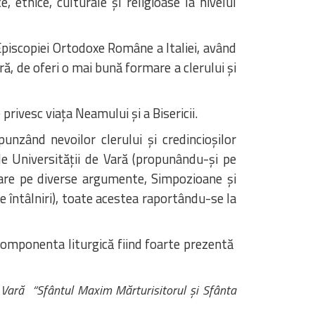
, etnice, culturale și religioase la nivelul
 Episcopiei Ortodoxe Române a Italiei, având
ră, de oferi o mai bună formare a clerului și
privesc viața Neamului și a Bisericii.
unzând nevoilor clerului și credincioșilor
ile Universității de Vară (propunându-și pe
rmare pe diverse argumente, Simpozioane și
te întâlniri), toate acestea raportându-se la
 componenta liturgică fiind foarte prezentă
e Vară “Sfântul Maxim Mărturisitorul și Sfânta