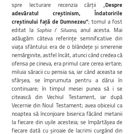
spre lecturare recenzia cărții „
Despre
adevăratul creștinism, Îndatoririle
creștinului față de Dumnezeu”
; tomul a fost
editat la
/
, anul acesta. Mai
Sophia
Siluana
adăugăm câteva referințe semnificative din
viața sfântului: era de o blândețe și smerenie
nemărginite, astfel încât, atunci când credea că
ofensa pe cineva, era primul care cerea iertare;
miluia săracii cu pensia sa, iar când aceasta se
sfârșea, se împrumuta pentru a dărui în
continuare; în timpul mesei punea să i se
citească din Vechiul Testament, iar după
Vecernie din Noul Testament; avea obiceiul ca
noaptea să înconjoare biserica făcând metanii
la fiecare din ușile acesteia; se împărtășea de
fiecare dată cu șiroaie de lacrimi curgând din