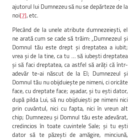
ajutorul lui Dumnezeu să nu se depărteze de la
noi
, etc.
[7]
Plecând de la unele atribute dumnezeiești, el
ne arată cum se cade să trăim: „Dumnezeul și
Domnul tău este drept și dreptatea a iubit;
vrea și de la tine, ca tu … să iubești dreptatea
și să faci dreptatea, ca astfel să arăți că într-
adevăr te-ai născut de la El; Dumnezeul și
Domnul tău nu obijduiește pe nimeni, ci oricâte
face, cu dreptate face; așadar, și tu ești dator,
după pilda Lui, să nu obijduiești pe nimeni nici
prin cuvântul, nici cu fapta, nici în vreun alt
chip; Dumnezeu și Domnul tău este adevărat,
credincios în toate cuvintele Sale; și tu ești
dator să te păzești de amăgire, minciună,