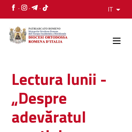
IT
HOME
Lectura lunii -
STORIA
„Despre
VESCOVO
adevăratul
L'ORGANIZZAZIONE
L'ORGANIZZAZIONE
La Struttura