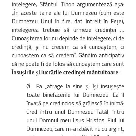
înțelegere, Sfântul Tihon argumentează așa:
„În aceste taine ale lui Dumnezeu (cum este
Dumnezeu Unul în fire, dat întreit în Fețe),
înțelegerea trebuie să urmeze credinței …
Cunoașterea lor nu depinde de înțelegere, ci de
credință, și nu credem ca să cunoaștem, ci
cunoaștem ca să credem”. Gândim anticipativ
că ne poate fi de folos să cunoaștem care sunt
Însușirile și lucrările credinței mântuitoare
:
Ø Ea „atrage la sine și își însușește
toate binefacerile lui Dumnezeu. Ea îl
învață pe credincios să grăiască în inimă:
Cred întru unul Dumnezeu Tatăl, întru
unul Domnul meu Iisus Hristos, Fiul lui
Dumnezeu, care m-a izbăvit nu cu argint,