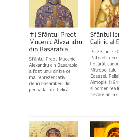
✝) Sfântul Preot
Sfântul Ierarh
Mucenic Alexandru
Calinic al Edesse
din Basarabia
Pe 23 iunie 2020,
Patriarhia Ecumenică a
Sfântul Preot Mucenic
hotărât canonizarea
Alexandru din Basarabia
Mitropolitului Calinic al
a fost unul dintre cei
Edessei, Pellei și
mai reprezentativi
Almopiei (1919-1984)
clerici basarabeni din
și pomenirea lui în
perioada interbelică.
fiecare an la data de...