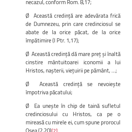
necazul, conform Rom. 8,17;
Ø Această credință are adevărata frică
de Dumnezeu, prin care credinciosul se
abate de la orice păcat, de la orice
împătimire (I Ptr. 1,17);
Ø Această credință dă mare preț și înaltă
cinstire mântuitoarei iconomii a lui
Hristos, nașterii, viețuirii pe pământ, …;
Ø Această credință se nevoiește
împotriva păcatului;
Ø Ea unește în chip de taină sufletul
credinciosului cu Hristos, ca pe o
mireasă cu mirele ei, cum spune prorocul
Osea (2,20)
.
[2]