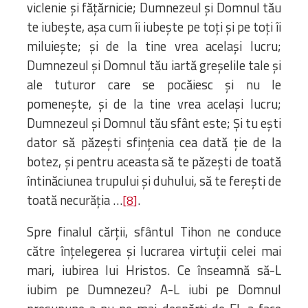
viclenie și fățărnicie; Dumnezeul și Domnul tău
te iubește, așa cum îi iubește pe toți și pe toți îi
miluiește; și de la tine vrea același lucru;
Dumnezeul și Domnul tău iartă greșelile tale și
ale tuturor care se pocăiesc și nu le
pomenește, și de la tine vrea același lucru;
Dumnezeul și Domnul tău sfânt este; Și tu ești
dator să păzești sfințenia cea dată ție de la
botez, și pentru aceasta să te păzești de toată
întinăciunea trupului și duhului, să te ferești de
toată necurăția …
.
[8]
Spre finalul cărții, sfântul Tihon ne conduce
către înțelegerea și lucrarea virtuții celei mai
mari, iubirea lui Hristos. Ce înseamnă să-L
iubim pe Dumnezeu? A-L iubi pe Domnul