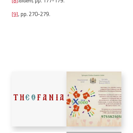
, pp. 177-179.
[8]
Ibidem
, pp. 270-279.
[9]