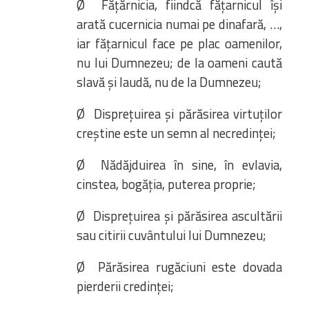
Ø Fățărnicia, fiindcă fățarnicul își
arată cucernicia numai pe dinafară, …,
iar fățarnicul face pe plac oamenilor,
nu lui Dumnezeu; de la oameni caută
slavă și laudă, nu de la Dumnezeu;
Ø Disprețuirea și părăsirea virtuților
creștine este un semn al necredinței;
Ø Nădăjduirea în sine, în evlavia,
cinstea, bogăția, puterea proprie;
Ø Disprețuirea și părăsirea ascultării
sau citirii cuvântului lui Dumnezeu;
Ø Părăsirea rugăciuni este dovada
pierderii credinței;