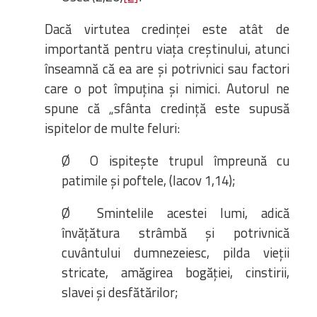
Dacă virtutea credinței este atât de
importantă pentru viața creștinului, atunci
înseamnă că ea are și potrivnici sau factori
care o pot împuțina și nimici. Autorul ne
spune că „sfânta credință este supusă
ispitelor de multe feluri:
Ø O ispitește trupul împreună cu
patimile și poftele, (Iacov 1,14);
Ø Smintelile acestei lumi, adică
învățătura strâmbă și potrivnică
cuvântului dumnezeiesc, pilda vieții
stricate, amăgirea bogăției, cinstirii,
slavei și desfătărilor;