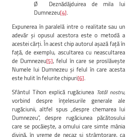
Ø Deznădăjduirea de mila lui
Dumnezeu
.
[4]
Expunerea în paralelă intre o realitate sau un
adevăr și opusul acestora este o metodă a
acestei cărți. În acest chip autorul așază față în
față, de exemplu, ascultarea cu neascultarea
de Dumnezeu
, felul în care se proslăvește
[5]
Numele lui Dumnezeu și felul în care acesta
este hulit în felurite chipuri
.
[6]
Sfântul Tihon explică rugăciunea
Tatăl nostru,
vorbind despre înțelesurile generale ale
rugăciunii, altfel spus „despre chemarea lui
Dumnezeu”, despre rugăciunea păcătosului
care se pocăiește, a omului care simte mânia
divină, în vreme de necaz și strâmtorare, ca