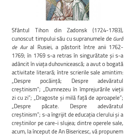
Biblioteca
Risorse multimediali
Opinioni Ortodosse
Dalla vita
Sfântul Tihon din Zadonsk (1724-1783),
della”famiglia” della
cunoscut timpului său cu supranumele de
Gură
diocesi
al Rusiei, a păstorit între anii 1762-
de Aur
CSDE
1769; în 1769 s-a retras în singurătate și s-a
La Parola del Vescovo
adâncit în viața duhovnicească; a avut o bogată
Lectura Lunii
activitate literară; între scrierile sale amintim:
Prezentarea
„Despre pocăință; Despre adevăratul
Parohiilor
creștinism”; „Dumnezeu în împrejurările vieții
zi cu zi”; „Dragoste și milă față de aproapele”;
„Despre păcate. Despre adevăratul
CONTATTI
creștinism”; s-a îngrijit de educația clerului și a
creștinilor pe care-i slujea; dintre operele sale,
acum, la început de An Bisericesc, vă propunem