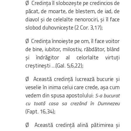
Ø Credința îl slobozește pe credincios de
păcat, de moarte, de blestem, de iad, de
diavol și de celelalte nenorociri, și îl face
slobod duhovnicește (2 Cor. 3,17);
Ø Credința înnoiește pe om, îl face voitor
de bine, iubitor, milostiv, răbdător, blând
și îndrăgitor al celorlalte virtuți
creștinești …(Gal. 5,6,22);
Ø Această credință lucrează bucurie și
veselie în inima celui care crede, așa cum
vedem din spusa apostolului:
S-a bucurat
cu toată casa sa crezând în Dumnezeu
(Fapt. 16,34);
Ø Această credință alină pătimirea și