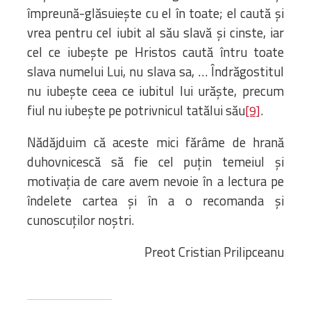
împreună-glăsuiește cu el în toate; el caută și
vrea pentru cel iubit al său slavă și cinste, iar
cel ce iubește pe Hristos caută întru toate
slava numelui Lui, nu slava sa, … Îndrăgostitul
nu iubește ceea ce iubitul lui urăște, precum
fiul nu iubește pe potrivnicul tatălui său
.
[9]
Nădăjduim că aceste mici fărâme de hrană
duhovnicescă să fie cel puțin temeiul și
motivația de care avem nevoie în a lectura pe
îndelete cartea și în a o recomanda și
cunoscuților noștri.
Preot Cristian Prilipceanu