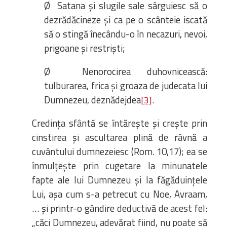
Ø Satana și slugile sale sârguiesc să o
dezrădăcineze și ca pe o scânteie iscată
să o stingă înecându-o în necazuri, nevoi,
prigoane și restriști;
Ø Nenorocirea duhovnicească:
tulburarea, frica și groaza de judecata lui
Dumnezeu, deznădejdea
.
[3]
Credința sfântă se întărește și crește prin
cinstirea și ascultarea plină de râvnă a
cuvântului dumnezeiesc (Rom. 10,17); ea se
înmulțește prin cugetare la minunatele
fapte ale lui Dumnezeu și la făgăduințele
Lui, așa cum s-a petrecut cu Noe, Avraam,
… și printr-o gândire deductivă de acest fel:
„căci Dumnezeu, adevărat fiind, nu poate să