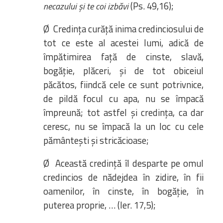
(Ps. 49,16);
necazului și te coi izbăvi
Ø Credința curăță inima credinciosului de
tot ce este al acestei lumi, adică de
împătimirea față de cinste, slavă,
bogăție, plăceri, și de tot obiceiul
păcătos, fiindcă cele ce sunt potrivnice,
de pildă focul cu apa, nu se împacă
împreună; tot astfel și credința, ca dar
ceresc, nu se împacă la un loc cu cele
pământești și stricăcioase;
Ø Această credință îl desparte pe omul
credincios de nădejdea în zidire, în fii
oamenilor, în cinste, în bogăție, în
puterea proprie, … (Ier. 17,5);