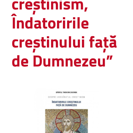
creștinism,
Amministrativa
Îndatoririle
Decanati
Monasteri,
chiese e
creștinului față
monumenti
Diaconie
de Dumnezeu”
Associazioni e
Centri
Cimiteri
Parrocchie
RISORSE
RISORSE
Apostolia Italia
Comunicati stampa
Gli Statuti e le leggi
Lettere pastorali