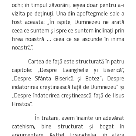
ochi; în timpul zăvorârii, ieșea doar pentru a-i
vizita pe deținuți. Una din apoftegmele sale a
fost aceasta: „În ispite, Dumnezeu ne arată
ceea ce suntem și spre ce suntem înclinați prin
firea noastră … ceea ce se ascunde în inima
noastră”.
Cartea de față este structurată în patru
capitole: „Despre Evanghelie și Biserică”,
„Despre Sfânta Biserică și Botez”; Despre
îndatorirea creștinească față de Dumnezeu” și
„Despre îndatorirea creștinească față de Iisus
Hristos”.
În tratare, avem înainte un adevărat
catehism, bine structurat și bogat în
argumentare. Astfel, Evanghelia „în afara