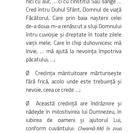
nici cu aur, … ci cu cinstitul Său sânge …
Cred întru Duhul Sfânt, Domnul de viață
Făcătorul, Care prin baia nașterii celei
de-a doua m-a renăscut a sluji Domnului
întru cuvioșie și dreptate în toate zilele
vieții mele; Care în chip duhovnicesc mă
învie, … mă ajută la nevoința împotriva
păcatului, …;
Ø Credința mântuitoare mărturisește
fără frică, acolo unde este trebuință și
nevoie, ceea ce crede …;
Ø Această credință are îndrăznire și
nădejde în milostivirea lui Dumnezeu, în
iubirea de oameni și ajutorul Lui,
conform cuvântului:
Cheamă-Mă în ziua