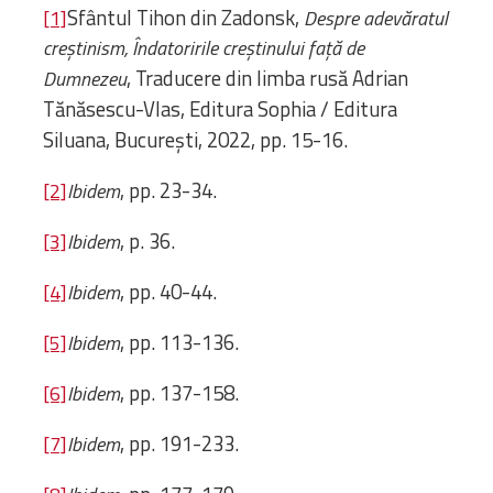
Sfântul Tihon din Zadonsk,
[1]
Despre adevăratul
creștinism, Îndatoririle creștinului față de
, Traducere din limba rusă Adrian
Dumnezeu
Tănăsescu-Vlas, Editura Sophia / Editura
Siluana, București, 2022, pp. 15-16.
, pp. 23-34.
[2]
Ibidem
, p. 36.
[3]
Ibidem
, pp. 40-44.
[4]
Ibidem
, pp. 113-136.
[5]
Ibidem
, pp. 137-158.
[6]
Ibidem
, pp. 191-233.
[7]
Ibidem