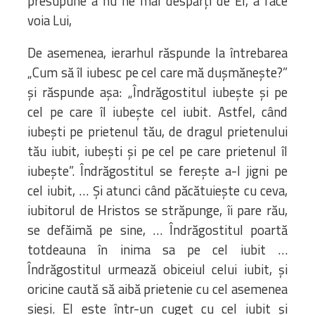
presupune a nu ne mai despărți de El, a face
voia Lui,
De asemenea, ierarhul răspunde la întrebarea
„Cum să îl iubesc pe cel care mă dușmănește?”
și răspunde așa: „Îndrăgostitul iubește și pe
cel pe care îl iubește cel iubit. Astfel, când
iubești pe prietenul tău, de dragul prietenului
tău iubit, iubești și pe cel pe care prietenul îl
iubește”. Îndrăgostitul se ferește a-l jigni pe
cel iubit, … Și atunci când păcătuiește cu ceva,
iubitorul de Hristos se străpunge, îi pare rău,
se defăimă pe sine, … Îndrăgostitul poartă
totdeauna în inima sa pe cel iubit …
Îndrăgostitul urmează obiceiul celui iubit, și
oricine caută să aibă prietenie cu cel asemenea
sieși. El este într-un cuget cu cel iubit și