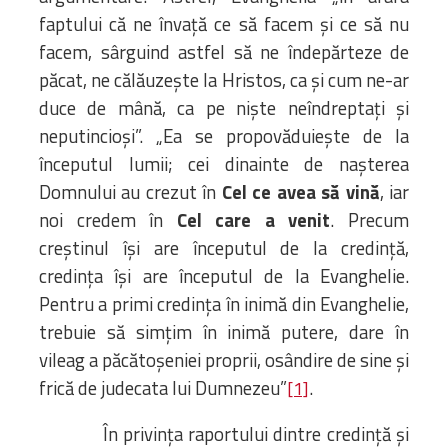
faptului că ne învață ce să facem și ce să nu
facem, sârguind astfel să ne îndepărteze de
păcat, ne călăuzește la Hristos, ca și cum ne-ar
duce de mână, ca pe niște neîndreptați și
neputincioși”. „Ea se propovăduiește de la
începutul lumii; cei dinainte de nașterea
Domnului au crezut în
Cel ce avea să vină
, iar
noi credem în
Cel care a venit
. Precum
creștinul își are începutul de la credință,
credința își are începutul de la Evanghelie.
Pentru a primi credința în inimă din Evanghelie,
trebuie să simțim în inimă putere, dare în
vileag a păcătoșeniei proprii, osândire de sine și
frică de judecata lui Dumnezeu”
.
[1]
În privința raportului dintre credință și