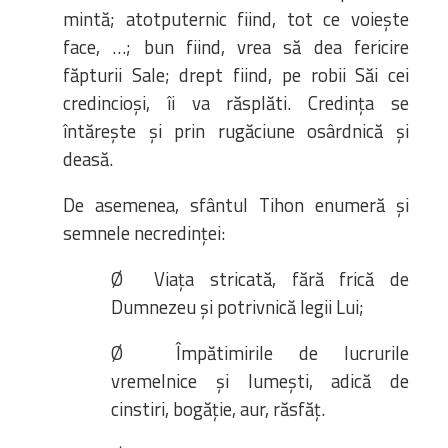
mintă; atotputernic fiind, tot ce voiește
face, …; bun fiind, vrea să dea fericire
făpturii Sale; drept fiind, pe robii Săi cei
credincioși, îi va răsplăti. Credința se
întărește și prin rugăciune osârdnică și
deasă.
De asemenea, sfântul Tihon enumeră și
semnele necredinței:
Ø Viața stricată, fără frică de
Dumnezeu și potrivnică legii Lui;
Ø Împătimirile de lucrurile
vremelnice și lumești, adică de
cinstiri, bogăție, aur, răsfăț.