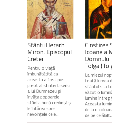
Sfântul Ierarh
Cinstirea Sfintei
Miron, Episcopul
Icoane a Maicii
Cretei
Domnului de pe
Tolga (Tolgska)
Pentru o viață
îmbunătățită ca
La miezul nopții, când
aceasta a fost pus
toată lumea dormea,
preot al sfintei biserici
sfântul s-a trezit și a
a lui Dumnezeu și
văzut o lumină care
învăța popoarele
lumina întreg ținutul.
sfânta bună credință și
Aceasta lumină venea
le întărea spre
de la o coloană de foc
nevoințele cele...
de pe celălalt...