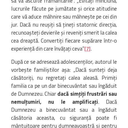
să vă asculte frământările”. „Evitați minciuna,
lucrurile făcute pe jumătate și orice atitudine
care vă aduce mâhnire sau mâhnește pe cei din
jur. Dacă nu reușiți să țineți statornic direcția,
recunoașteți devierile și reveniți smerit la calea
cea dreaptă. Convertiți fiecare supărare într-o
experiență din care învățați ceva”
.
[7]
După ce se adresează adolescenților, autorul le
vorbește familiștilor așa: „Dacă sunteți deja
căsătoriți, nu regretați calea aleasă. Primiți
familia ca pe un dar binecuvântat sau îngăduit
de Dumnezeu. Chiar
dacă simțiți frustrări sau
nemulțumiri, nu le amplificați
. Dacă
Dumnezeu a binecuvântat sau a îngăduit
căsătoria aceasta, cu siguranță poate fi
mântuitoare pentru dumneavoastră și pentru