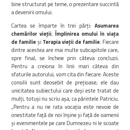
bine structurat pe teme, o prezentare succintă
a devenirii omului.
Cartea se împarte în trei părți:
Asumarea
chemărilor vieții
;
Împlinirea omului în viața
de familie
și
Terapia vieții de familie
. Fiecare
dintre acestea are mai multe subcapitole care,
spre final, se încheie prin câteva concluzii.
Pentru a creiona în linii mari câteva din
sfaturile autorului, vom cita din fiecare. Aceste
consilii sunt deosebit de prețioase; ele dau
unicitatea subiectului care deși este tratat de
mulți, totuși nu scriu așa, ca părintele Patriciu.
„Pentru a nu ne rata vocația este nevoie de
onestitate față de noi înșine și față de oamenii
și evenimentele pe care Dumnezeu ni le scoate