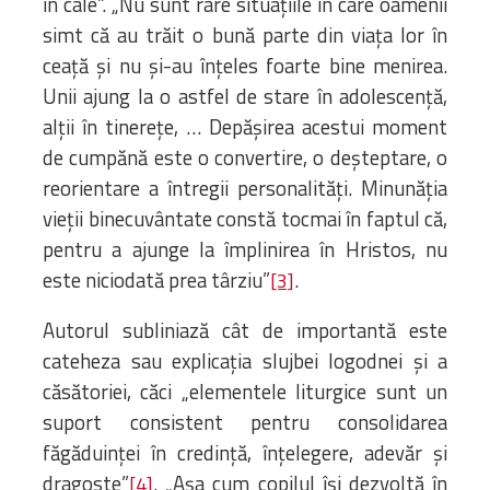
în cale”. „Nu sunt rare situațiile în care oamenii
simt că au trăit o bună parte din viața lor în
ceață și nu și-au înțeles foarte bine menirea.
Unii ajung la o astfel de stare în adolescență,
alții în tinerețe, … Depășirea acestui moment
de cumpănă este o convertire, o deșteptare, o
reorientare a întregii personalități. Minunăția
vieții binecuvântate constă tocmai în faptul că,
pentru a ajunge la împlinirea în Hristos, nu
este niciodată prea târziu”
.
[3]
Autorul subliniază cât de importantă este
cateheza sau explicația slujbei logodnei și a
căsătoriei, căci „elementele liturgice sunt un
suport consistent pentru consolidarea
făgăduinței în credință, înțelegere, adevăr și
dragoste”
. „Așa cum copilul își dezvoltă în
[4]