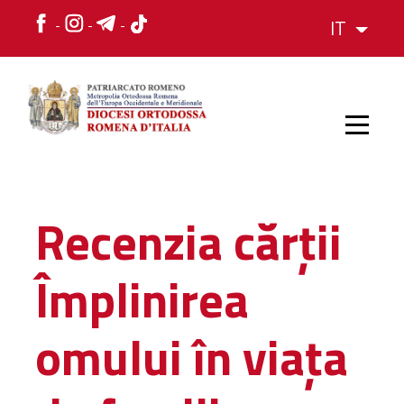
IT
HOME
Recenzia cărții
STORIA
Împlinirea
VESCOVO
omului în viața
L'ORGANIZZAZIONE
L'ORGANIZZAZIONE
La Struttura