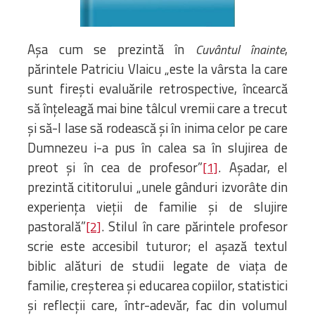
Biblioteca
Risorse multimediali
Opinioni Ortodosse
Așa cum se prezintă în
,
Cuvântul înainte
Dalla vita
părintele Patriciu Vlaicu „este la vârsta la care
della”famiglia” della
sunt firești evaluările retrospective, încearcă
diocesi
să înțeleagă mai bine tâlcul vremii care a trecut
CSDE
și să-l lase să rodească și în inima celor pe care
La Parola del Vescovo
Dumnezeu i-a pus în calea sa în slujirea de
Lectura Lunii
preot și în cea de profesor”
. Așadar, el
[1]
Prezentarea
prezintă cititorului „unele gânduri izvorâte din
Parohiilor
experiența vieții de familie și de slujire
pastorală”
. Stilul în care părintele profesor
[2]
scrie este accesibil tuturor; el așază textul
CONTATTI
biblic alături de studii legate de viața de
familie, creșterea și educarea copiilor, statistici
și reflecții care, într-adevăr, fac din volumul