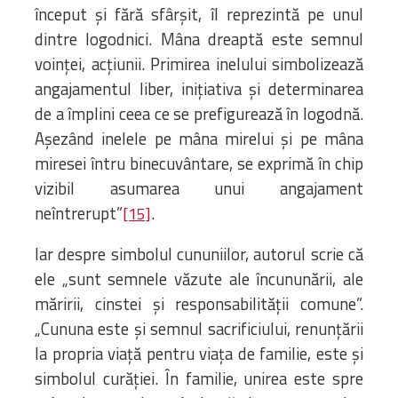
început și fără sfârșit, îl reprezintă pe unul
dintre logodnici. Mâna dreaptă este semnul
voinței, acțiunii. Primirea inelului simbolizează
angajamentul liber, inițiativa și determinarea
de a împlini ceea ce se prefigurează în logodnă.
Așezând inelele pe mâna mirelui și pe mâna
miresei întru binecuvântare, se exprimă în chip
vizibil asumarea unui angajament
neîntrerupt”
.
[15]
Iar despre simbolul cununiilor, autorul scrie că
ele „sunt semnele văzute ale încununării, ale
măririi, cinstei și responsabilității comune”.
„Cununa este și semnul sacrificiului, renunțării
la propria viață pentru viața de familie, este și
simbolul curăției. În familie, unirea este spre