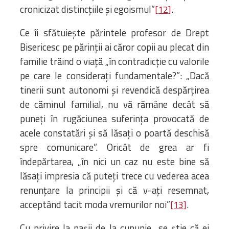
cronicizat distincțiile și egoismul”
.
[12]
Ce îi sfătuiește părintele profesor de Drept
Bisericesc pe părinții ai căror copii au plecat din
familie trăind o viață „în contradicție cu valorile
pe care le considerați fundamentale?”: „Dacă
tinerii sunt autonomi și revendică despărțirea
de căminul familial, nu vă rămâne decât să
puneți în rugăciunea suferința provocată de
acele constatări și să lăsați o poartă deschisă
spre comunicare”. Oricât de grea ar fi
îndepărtarea, „în nici un caz nu este bine să
lăsați impresia că puteți trece cu vederea acea
renunțare la principii și că v-ați resemnat,
acceptând tacit moda vremurilor noi”
.
[13]
Cu privire la nașii de la cununie „se știe că ei