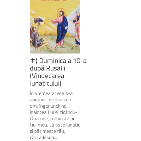
✝) Duminica a 10-a
după Rusalii
(Vindecarea
lunaticului)
În vremea aceea s-a
apropiat de Iisus un
om, îngenunchind
înaintea Lui și zicându-I:
Doamne, miluiește pe
fiul meu, că este lunatic
și pătimește rău,
căci adesea...