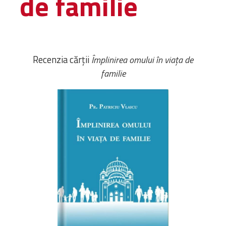
de familie
Amministrativa
Decanati
Monasteri,
chiese e
Recenzia cărții
Împlinirea omului în viața de
monumenti
familie
Diaconie
Associazioni e
Centri
Cimiteri
Parrocchie
RISORSE
RISORSE
Apostolia Italia
Comunicati stampa
Gli Statuti e le leggi
Lettere pastorali