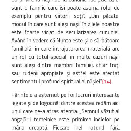
sunt o familie care își poate asuma rolul de
exemplu pentru viitorii soți”. „Din păcate,
modul în care sunt aleși nașii în zilele noastre
este foarte viciat de secularizarea cununiei.
Având în vedere că Nunta este și o sărbătoare
familială, în care întrajutorarea materială are
un rol cu totul special, în multe cazuri nașii
sunt aleși dintre membrii familiei, chiar frați
sau rudenii apropiate și astfel este afectat
sentimentul profund spiritual al nășiei”
.
[14]
Părintele a așternut pe foi lucruri interesante
legate și de logodnă; dintre acestea redăm aici
unul care ne-a atras atenția: „Semnul văzut al
angajării temeinice este primirea inelelor pe
mâna dreaptă. Fiecare inel, rotund, fără