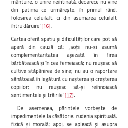
mântuire, o unire neîntinată, deoarece nu vine
din patima ce urmărește, în primul rând,
folosirea celuilalt, ci din asumarea celuilalt
întru dăruire”
.
[16]
Cartea oferă spațiu și dificultăților care pot să
apară din cauză că: „soții nu-și asumă
complementaritatea așezată în firea
bărbătească și în cea femeiască; nu reușesc să
cultive stăpânirea de sine; nu au o raportare
sănătoasă în legătură cu nașterea și creșterea
copiilor; nu reușesc să-și reînnoiască
sentimentele și trăirile”
.
[17]
De asemenea, părintele vorbește de
impedimentele la căsătorie: rudenia spirituală,
fizică și morală; apoi, se apleacă și asupra