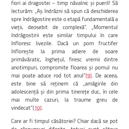
fiori ai dragostei – timp năvalnic și pueril! Să
lecturăm: „Aș îndrăzni să spun că deschiderea
spre îndrăgostire este o etapă fundamentală a
vieții, deosebit de complexă”. „Momentul
îndrăgostirii este similar timpului în care
înfloresc livezile. Dacă un pom fructifer
înflorește la prima adiere de soare
primăvăratic, înghețul, firesc vremii dintre
anotimpuri, compromite floarea și pomul nu
mai poate aduce rod tot anul”
. De aceea,
[9]
este bine să reținem că „amăgirile din
adolescență și din prima tinerețe duc, în cele
mai multe cazuri, la traume greu de
vindecat”
.
[10]
Care ar fi timpul căsătoriei? Chiar dacă se pot
da răspunsuri diferite, totuși sunt câteva