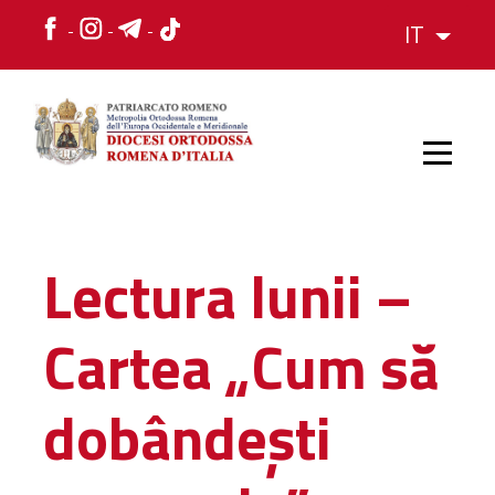
IT
HOME
Lectura lunii –
STORIA
Cartea „Cum să
VESCOVO
dobândești
L'ORGANIZZAZIONE
L'ORGANIZZAZIONE
La Struttura