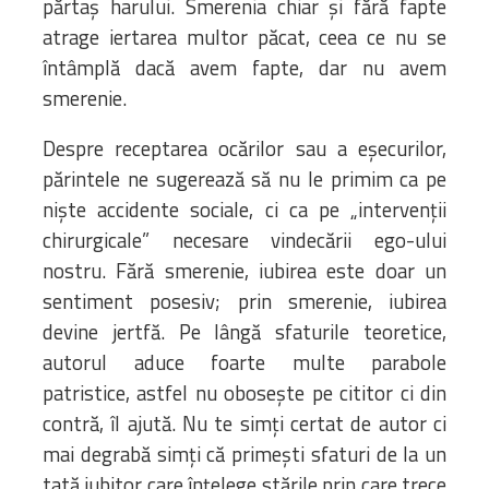
părtaș harului. Smerenia chiar și fără fapte
Biblioteca
atrage iertarea multor păcat, ceea ce nu se
Risorse multimediali
întâmplă dacă avem fapte, dar nu avem
Opinioni Ortodosse
smerenie.
Dalla vita
della”famiglia” della
Despre receptarea ocărilor sau a eșecurilor,
diocesi
părintele ne sugerează să nu le primim ca pe
CSDE
niște accidente sociale, ci ca pe „intervenții
La Parola del Vescovo
chirurgicale” necesare vindecării ego-ului
Lectura Lunii
nostru. Fără smerenie, iubirea este doar un
Prezentarea
sentiment posesiv; prin smerenie, iubirea
Parohiilor
devine jertfă. Pe lângă sfaturile teoretice,
autorul aduce foarte multe parabole
patristice, astfel nu obosește pe cititor ci din
CONTATTI
contră, îl ajută. Nu te simți certat de autor ci
mai degrabă simți că primești sfaturi de la un
tată iubitor care înțelege stările prin care trece