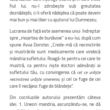
fiul lui, nu-l zdrobește sub greutatea
deznădejdii, ci îi oferă nădejdea că poate deveni
mai bun și mai liber cu ajutorul lui Dumnezeu.
​Lucrarea de față este asemenea unui îndreptar
spre „moartea de bunăvoie” a eu-lui, după cum
spune Avva Dorotei: „Crede-mă că necinstirile
și mustrările sunt medicamente care vindecă
mândria sufletului. Roagă-te pentru cei care te
mustră, ca pentru niște doctori adevărați ai
sufletului tău, cu convingerea că
cel ce urăște
și cel ce fuge de cei
necinstirea urăște smerenia,
care îl necăjesc fuge de blândețe”.
Din cocnluziile autorului prezentăm câteva
idei. 1. Uneori mandria, ascunzându-se, ne dă