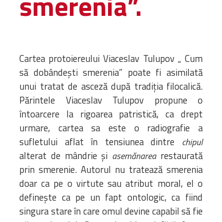
smerenia”.
Amministrativa
Decanati
Monasteri,
chiese e
Cartea protoiereului Viaceslav Tulupov „ Cum
monumenti
să dobândești smerenia” poate fi asimilată
Diaconie
unui tratat de asceză după tradiția filocalică.
Associazioni e
Părintele Viaceslav Tulupov propune o
Centri
întoarcere la rigoarea patristică, ca drept
Cimiteri
urmare, cartea sa este o radiografie a
Parrocchie
sufletului aflat în tensiunea dintre
chipul
alterat de mândrie și
restaurată
asemănarea
RISORSE
prin smerenie. ​Autorul nu tratează smerenia
RISORSE
Apostolia Italia
doar ca pe o virtute sau atribut moral, el o
Comunicati stampa
definește ca pe un fapt ontologic, ca fiind
Gli Statuti e le leggi
singura stare în care omul devine capabil să fie
Lettere pastorali