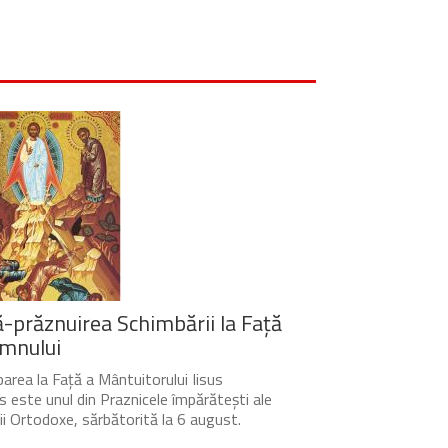
-prăznuirea Schimbării la Față
mnului
area la Față a Mântuitorului Iisus
s este unul din Praznicele împărătești ale
cii Ortodoxe, sărbătorită la 6 august.