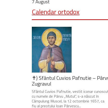
7 August
Calendar ortodox
✝) Sfântul Cuvios Pafnutie – Pârv
Zugravul
Sfântul Cuvios Pafnutie, vestit iconar cunoscu
cu numele de Pârvu „Mutul”, s-a născut în
Câmpulung Muscel, la 12 octombrie 1657, ca
fiu al preotului Ioan Pârvescu...