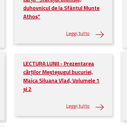
duhovnicul de la Sfântul Munte
Athos”
LECTURA LUNII - Prezentarea
cărților Meșteșugul bucuriei,
Maica Siluana Vlad, Volumele 1
și 2