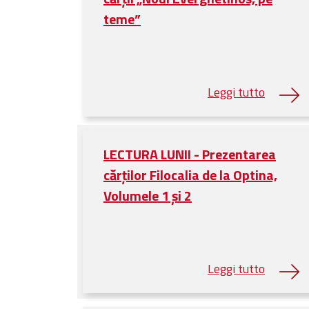
teme”
LECTURA LUNII - Prezentarea
cărților Filocalia de la Optina,
Volumele 1 și 2