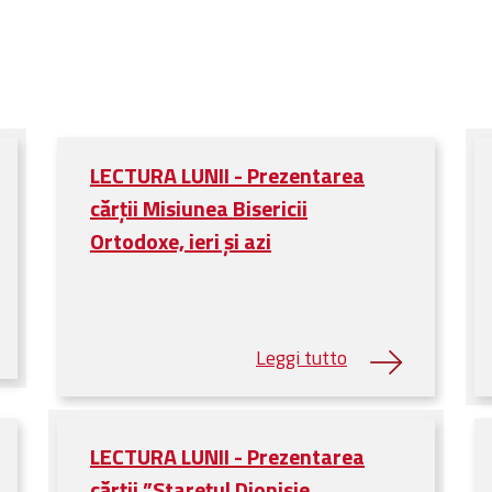
LECTURA LUNII - Prezentarea
cărții Misiunea Bisericii
Ortodoxe, ieri și azi
LECTURA LUNII - Prezentarea
cărții ”Starețul Dionisie,