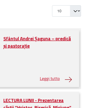
Visualizza #
Sfântul Andrei Șaguna – predică
și pastorație
LECTURA LUNII - Prezentarea
cărții ”Hristos, Biserică, Misiune”