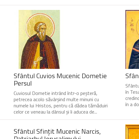
Sfântul Cuvios Mucenic Dometie
Sfân
Persul
Sfântu
în Tesa
Cuviosul Dometie intrând într-o peșteră,
credin
petrecea acolo săvârșind multe minuni cu
în a do
numele lui Hristos, pentru că dădea tămăduiri
celor ce veneau la dânsul și îi aducea de...
Sfântul Sfinţit Mucenic Narcis,
Patriarhul Ierusalimului