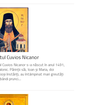
tul Cuvios Nicanor
l Cuvios Nicanor s-a născut în anul 1491,
lonic. Părinții săi, Ioan și Maria, doi
cioși înstăriți, au întâmpinat mari greutăți
bândi prunci....