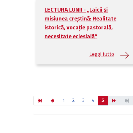
LECTURA LUNII - „Laicii și
misiunea creștină: Realitate
istorică, vocație pastorală,
necesitate eclesială”
1
2
3
4
5