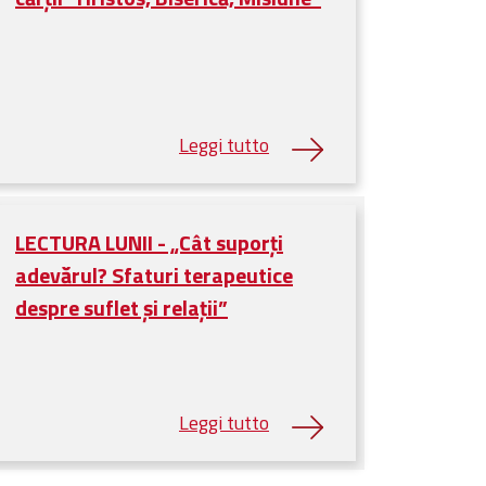
LECTURA LUNII - „Cât suporți
adevărul? Sfaturi terapeutice
despre suflet și relații”