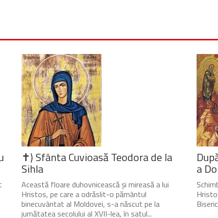
u
✝) Sfânta Cuvioasă Teodora de la
După
Sihla
a Do
t
Această floare duhovnicească și mireasă a lui
Schimb
Hristos, pe care a odrăslit-o pământul
Hristo
binecuvântat al Moldovei, s-a născut pe la
Biseri
jumătatea secolului al XVII-lea, în satul...