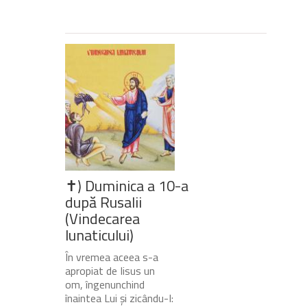
✝) Duminica a 10-a
după Rusalii
(Vindecarea
lunaticului)
În vremea aceea s-a
apropiat de Iisus un
om, îngenunchind
înaintea Lui și zicându-I: