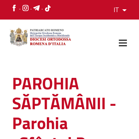
IT
HOME
PAROHIA
STORIA
SĂPTĂMÂNII -
VESCOVO
Parohia
L'ORGANIZZAZIONE
L'ORGANIZZAZIONE
La Struttura