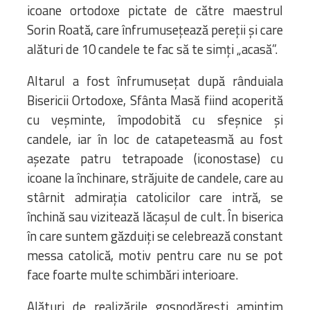
icoane ortodoxe pictate de către maestrul
Sorin Roată, care înfrumusețează pereții și care
alături de 10 candele te fac să te simți „acasă”.
Altarul a fost înfrumusețat după rânduiala
Bisericii Ortodoxe, Sfânta Masă fiind acoperită
cu veșminte, împodobită cu sfeșnice și
candele, iar în loc de catapeteasmă au fost
așezate patru tetrapoade (iconostase) cu
icoane la închinare, străjuite de candele, care au
stârnit admirația catolicilor care intră, se
închină sau vizitează lăcașul de cult. În biserica
în care suntem găzduiți se celebrează constant
messa catolică, motiv pentru care nu se pot
face foarte multe schimbări interioare.
Alături de realizările gospodărești amintim