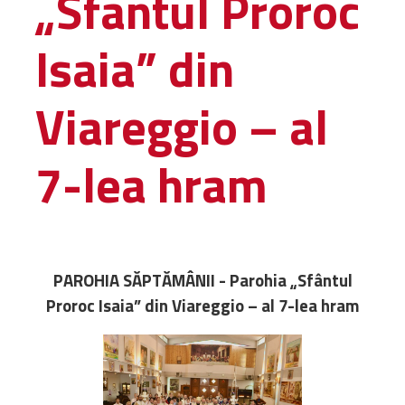
„Sfântul Proroc
Amministrativa
Isaia” din
Decanati
Monasteri,
chiese e
Viareggio – al
monumenti
Diaconie
7-lea hram
Associazioni e
Centri
Cimiteri
Parrocchie
PAROHIA SĂPTĂMÂNII - Parohia „Sfântul
RISORSE
Proroc Isaia” din Viareggio – al 7-lea hram
RISORSE
Apostolia Italia
Comunicati stampa
Gli Statuti e le leggi
Lettere pastorali