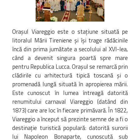
Biblioteca
Risorse multimediali
Opinioni Ortodosse
Dalla vita
Orașul Viareggio este o stațiune situată pe
della”famiglia” della
litoralul Mării Tireniene și își trage rădăcinile
diocesi
încă din prima jumătate a secolului al XVI-lea,
CSDE
când a devenit singura poartă spre mare
La Parola del Vescovo
pentru Republica Lucca. Orașul se remarcă prin
Lectura Lunii
clădirile cu arhitectură tipică toscană și o
Prezentarea
promenadă lungă situată în apropierea mării.
Parohiilor
Este cunoscut în lumea întreagă datorită
renumitului carnaval Viareggio (datând din
1873) care are loc în fiecare primăvară. În 1822,
CONTATTI
Viareggio a început să prezinte semne de a fi o
destinație turistică populară: datorită surorii
lui Napoleon Bonaparte, cunoscută sub