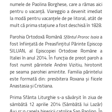
numele de Paolina Borghese, care a rămas aici
pentru o vacanță. Viareggio a devenit imediat
la modă pentru vacanțele de pe litoral, atât de
mult că prima stațiune a fost deschisă în 1828.
Parohia Ortodoxă Română
a
Sfântul Proroc Isaia
fost înființată de Preasfințitul Părinte Episcop
SILUAN, al Episcopiei Ortodoxe Române a
Italiei în anul 2014. În funcția de preot paroh a
fost numit părintele Andrei Vizitiu, hirotonit
pe seama parohiei amintite. Familia părintelui
este formată din: presbitera Roxana și fiicele
Anastasia și Cristiana.
Prima Sfânta Liturghie s-a săvârșit în ziua de
sâmbătă 12 aprilie 2014 (Sâmbătă lui Lazăr)
&
rc;n capela bisericii catolice San Paolino. În
ici