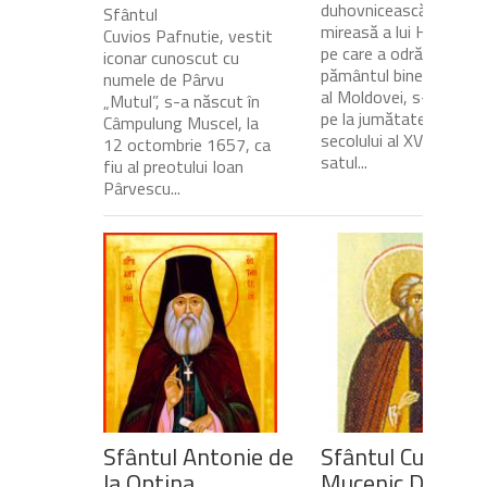
duhovnicească și
Sfântul
mireasă a lui Hristos,
Cuvios Pafnutie, vestit
pe care a odrăslit-o
iconar cunoscut cu
pământul binecuvânta
numele de Pârvu
al Moldovei, s-a născu
„Mutul”, s-a născut în
pe la jumătatea
Câmpulung Muscel, la
secolului al XVII-lea, în
12 octombrie 1657, ca
satul...
fiu al preotului Ioan
Pârvescu...
Sfântul Antonie de
Sfântul Cuvios
la Optina
Mucenic Dometi