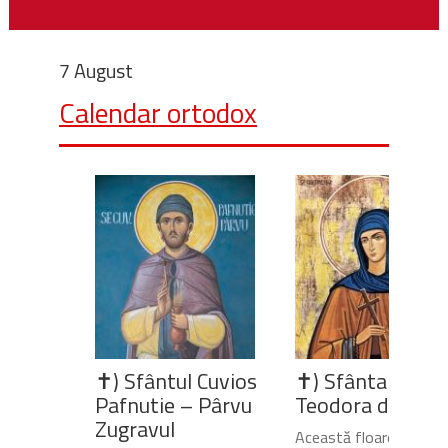
7 August
Calendar ortodox
✝) Sfântul Cuvios
✝) Sfânta Cuvio
Pafnutie – Pârvu
Teodora de la Si
Zugravul
Această floare