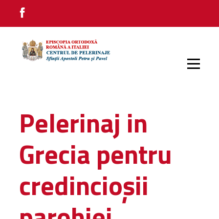
PRIMA PAGINĂ
Pelerinaj in
PELERINAJE INTERNE
Grecia pentru
PELERINAJE EXTERNE
credincioșii
parohiei
IMPRESII