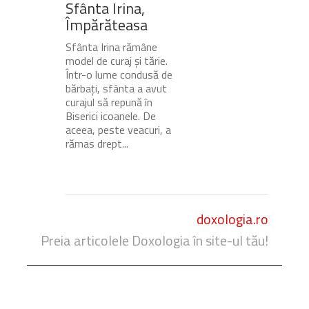
Sfânta Irina,
Împărăteasa
Sfânta Irina rămâne
model de curaj și tărie.
Într-o lume condusă de
bărbați, sfânta a avut
curajul să repună în
Biserici icoanele. De
aceea, peste veacuri, a
rămas drept...
doxologia.ro
Preia articolele Doxologia în site-ul tău!