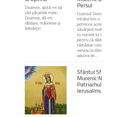
Persul
Doamne, ajută-mi să
văd păcatele mele;
Cuviosul Dometie
Doamne, dă-mi
intrând într-o peșteră,
răbdare, mărinimie şi
petrecea acolo
blândeţe!
săvârșind multe minuni
cu numele lui Hristos,
pentru că dădea
tămăduiri celor ce
veneau la dânsul și îi
aducea de...
Sfântul Sfinţit
Mucenic Narcis,
Patriarhul
Ierusalimului