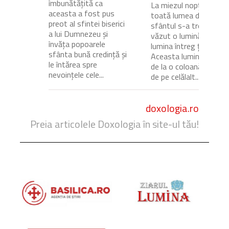
îmbunătățită ca
La miezul nopții, când
aceasta a fost pus
toată lumea dormea,
preot al sfintei biserici
sfântul s-a trezit și a
a lui Dumnezeu și
văzut o lumină care
învăța popoarele
lumina întreg ținutul.
sfânta bună credință și
Aceasta lumină venea
le întărea spre
de la o coloană de foc
nevoințele cele...
de pe celălalt...
doxologia.ro
Preia articolele Doxologia în site-ul tău!