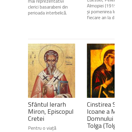
mai reprezentativi
Almopiei (1919-1984)
clerici basarabeni din
și pomenirea lui în
perioada interbelică.
fiecare an la data de...
Sfântul Ierarh
Cinstirea Sfintei
Miron, Episcopul
Icoane a Maicii
Cretei
Domnului de pe
Tolga (Tolgska)
Pentru o viață