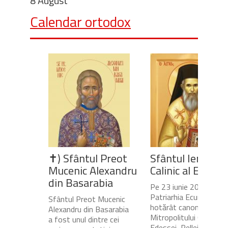
8 August
Calendar ortodox
✝) Sfântul Preot
Sfântul Ierarh
Mucenic Alexandru
Calinic al Edesse
din Basarabia
Pe 23 iunie 2020,
Patriarhia Ecumenică a
Sfântul Preot Mucenic
hotărât canonizarea
Alexandru din Basarabia
Mitropolitului Calinic al
a fost unul dintre cei
Edessei, Pellei și