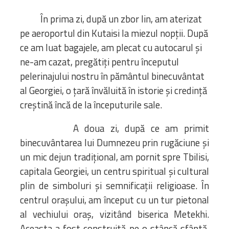
În prima zi, după un zbor lin, am aterizat
GALERII FOTO
pe aeroportul din Kutaisi la miezul nopții. După
ce am luat bagajele, am plecat cu autocarul și
CONTACT
ne-am cazat, pregătiți pentru începutul
pelerinajului nostru în pământul binecuvântat
al Georgiei, o țară învăluită în istorie și credință
creștină încă de la începuturile sale.
A doua zi, după ce am primit
binecuvântarea lui Dumnezeu prin rugăciune și
un mic dejun tradițional, am pornit spre Tbilisi,
capitala Georgiei, un centru spiritual și cultural
plin de simboluri și semnificații religioase. În
centrul orașului, am început cu un tur pietonal
al vechiului oraș, vizitând biserica Metekhi.
Aceasta a fost construită pe o stâncă sfântă,