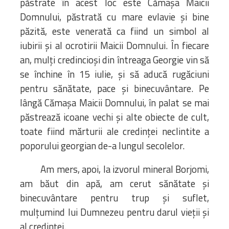
păstrate în acest loc este Cămașa Maicii
Domnului, păstrată cu mare evlavie și bine
păzită, este venerată ca fiind un simbol al
iubirii și al ocrotirii Maicii Domnului. În fiecare
an, mulți credincioși din întreaga Georgie vin să
se închine în 15 iulie, și să aducă rugăciuni
pentru sănătate, pace și binecuvântare. Pe
lângă Cămașa Maicii Domnului, în palat se mai
păstrează icoane vechi și alte obiecte de cult,
toate fiind mărturii ale credinței neclintite a
poporului georgian de-a lungul secolelor.
Am mers, apoi, la izvorul mineral Borjomi,
am băut din apă, am cerut sănătate și
binecuvântare pentru trup și suflet,
mulțumind lui Dumnezeu pentru darul vieții și
al credinței.