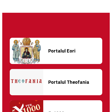
Portalul Eori
Portalul Theofania