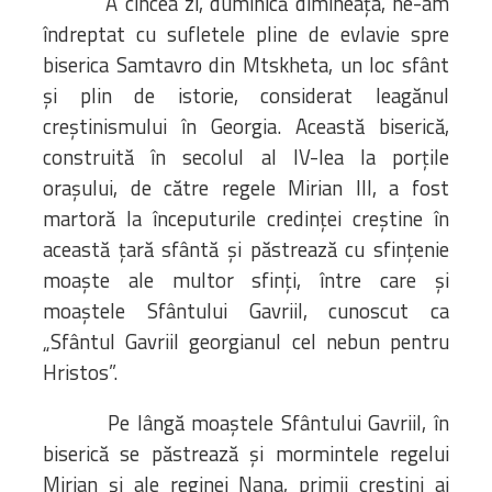
A cincea zi, duminică dimineața, ne-am
îndreptat cu sufletele pline de evlavie spre
biserica Samtavro din Mtskheta, un loc sfânt
și plin de istorie, considerat leagănul
creștinismului în Georgia. Această biserică,
construită în secolul al IV-lea la porțile
orașului, de către regele Mirian III, a fost
martoră la începuturile credinței creștine în
această țară sfântă și păstrează cu sfințenie
moaște ale multor sfinți, între care și
moaștele Sfântului Gavriil, cunoscut ca
„Sfântul Gavriil georgianul cel nebun pentru
Hristos”.
Pe lângă moaștele Sfântului Gavriil, în
biserică se păstrează și mormintele regelui
Mirian și ale reginei Nana, primii creștini ai