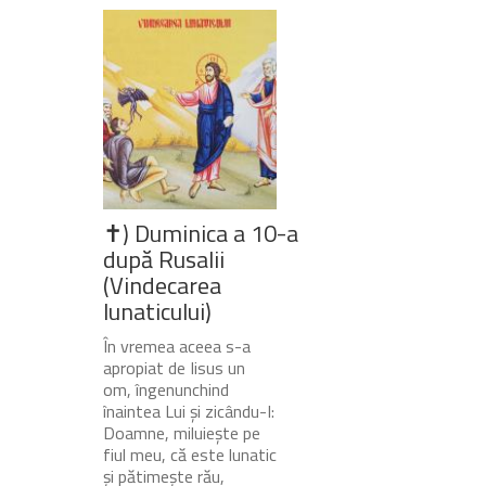
✝) Duminica a 10-a
după Rusalii
(Vindecarea
lunaticului)
În vremea aceea s-a
apropiat de Iisus un
om, îngenunchind
înaintea Lui și zicându-I:
Doamne, miluiește pe
fiul meu, că este lunatic
și pătimește rău,