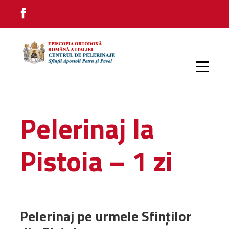
PRIMA PAGINĂ
Pelerinaj la
PELERINAJE INTERNE
Pistoia – 1 zi
PELERINAJE EXTERNE
Pelerinaj pe urmele Sfinților
IMPRESII