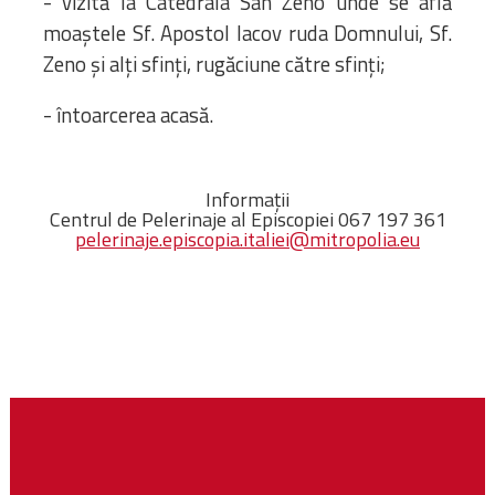
- vizită la Catedrala San Zeno unde se află
moaştele Sf. Apostol Iacov ruda Domnului, Sf.
Zeno şi alţi sfinţi, rugăciune către sfinţi;
- întoarcerea acasă.
Informații
Centrul de Pelerinaje al Episcopiei 067 197 361
pelerinaje.episcopia.italiei@mitropolia.eu