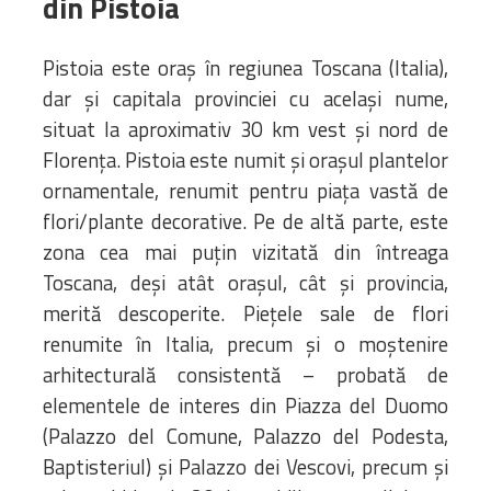
din Pistoia
GALERII FOTO
Pistoia este oraș în regiunea Toscana (Italia),
dar și capitala provinciei cu același nume,
CONTACT
situat la aproximativ 30 km vest și nord de
Florența. Pistoia este numit și orașul plantelor
ornamentale, renumit pentru piața vastă de
flori/plante decorative. Pe de altă parte, este
zona cea mai puţin vizitată din întreaga
Toscana, deşi atât oraşul, cât şi provincia,
merită descoperite. Pieţele sale de flori
renumite în Italia, precum şi o moştenire
arhitecturală consistentă – probată de
elementele de interes din Piazza del Duomo
(Palazzo del Comune, Palazzo del Podesta,
Baptisteriul) şi Palazzo dei Vescovi, precum şi