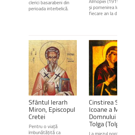
Almopiei (1919-1984)
clerici basarabeni din
și pomenirea lui în
perioada interbelică.
fiecare an la data de...
Sfântul Ierarh
Cinstirea Sfintei
Miron, Episcopul
Icoane a Maicii
Cretei
Domnului de pe
Tolga (Tolgska)
Pentru o viață
îmbunătățită ca
La miezul nopții, când