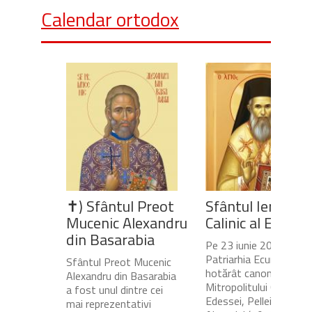
Calendar ortodox
✝) Sfântul Preot
Sfântul Ierarh
Mucenic Alexandru
Calinic al Edesse
din Basarabia
Pe 23 iunie 2020,
Patriarhia Ecumenică a
Sfântul Preot Mucenic
hotărât canonizarea
Alexandru din Basarabia
Mitropolitului Calinic al
a fost unul dintre cei
Edessei, Pellei și
mai reprezentativi