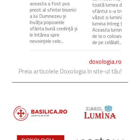
aceasta a fost pus
toată lumea dormea,
preot al sfintei biserici
sfântul s-a trezit și a
a lui Dumnezeu și
văzut o lumină care
învăța popoarele
lumina întreg ținutul.
sfânta bună credință și
Aceasta lumină venea
le întărea spre
de la o coloană de foc
nevoințele cele...
de pe celălalt...
doxologia.ro
Preia articolele Doxologia în site-ul tău!