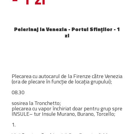
GALERII FOTO
Pelerinaj la Venezia - Portul Sfinților - 1
CONTACT
zi
Plecarea cu autocarul de la Firenze către Venezia
(ora de plecare în funcție de locația grupului);
08.30
sosirea la Tronchetto;
plecarea cu vapor închiriat doar pentru grup spre
INSULE– tur Insule Murano, Burano, Torcello;
1.