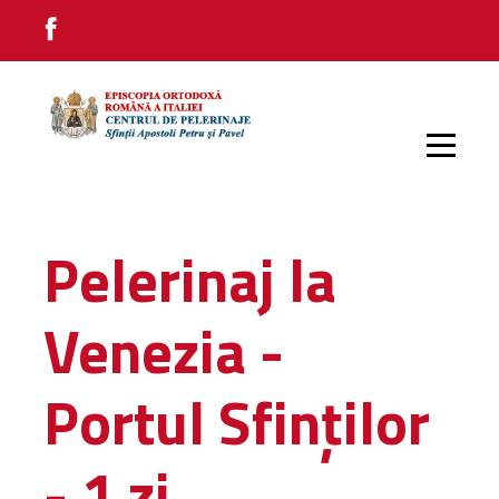
PRIMA PAGINĂ
Pelerinaj la
PELERINAJE INTERNE
Venezia -
PELERINAJE EXTERNE
Portul Sfinților
- 1 zi
IMPRESII