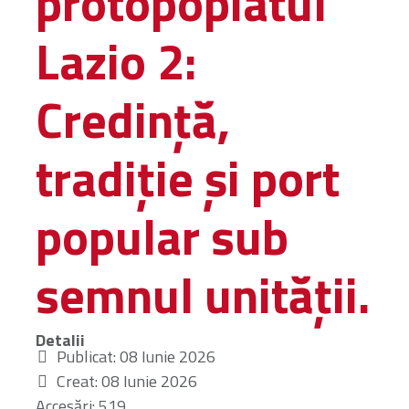
protopopiatul
Lazio 2:
INTERVIURI
Credință,
CONTACT
tradiție și port
CERCA
popular sub
semnul unității.
Detalii
Publicat: 08 Iunie 2026
Creat: 08 Iunie 2026
Accesări: 519