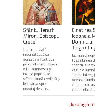
Sfântul Ierarh
Cinstirea Sfintei
Miron, Episcopul
Icoane a Maicii
Cretei
Domnului de pe
Tolga (Tolgska)
Pentru o viață
îmbunătățită ca
La miezul nopții, când
aceasta a fost pus
toată lumea dormea,
preot al sfintei biserici
sfântul s-a trezit și a
a lui Dumnezeu și
văzut o lumină care
învăța popoarele
lumina întreg ținutul.
sfânta bună credință și
Aceasta lumină venea
le întărea spre
de la o coloană de foc
nevoințele cele...
de pe celălalt...
doxologia.ro