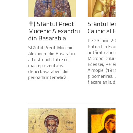
✝) Sfântul Preot
Sfântul Ierarh
Mucenic Alexandru
Calinic al Edesse
din Basarabia
Pe 23 iunie 2020,
Patriarhia Ecumenică a
Sfântul Preot Mucenic
hotărât canonizarea
Alexandru din Basarabia
Mitropolitului Calinic al
a fost unul dintre cei
Edessei, Pellei și
mai reprezentativi
Almopiei (1919-1984)
clerici basarabeni din
și pomenirea lui în
perioada interbelică.
fiecare an la data de...