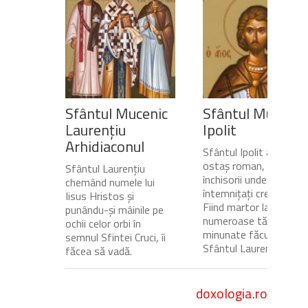
Sfântul Mucenic
Sfântul Mucenic
Laurențiu
Ipolit
Arhidiaconul
Sfântul Ipolit a fost
ostaș roman, gardian a
Sfântul Laurențiu
închisorii unde erau
chemând numele lui
întemnițați creștinii.
Iisus Hristos și
Fiind martor la
punându-și mâinile pe
numeroase tămăduiri
ochii celor orbi în
minunate făcute de
semnul Sfintei Cruci, îi
Sfântul Laurențiu,...
făcea să vadă.
doxologia.ro