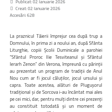
Publicat: 02 Ianuarie 2026
Creat: 02 Ianuarie 2026
INTERVIURI
Accesări: 628
CONTACT
La praznicul Tăierii împrejur cea după trup a
Domnului, în prima zi a noului an, după Sfânta
CERCA
Liturghie, copiii Școlii Duminicale a parohiei
”Sfântul Proroc Ilie Tesviteanul și Sfântul
Ierarh Zenon” din Verona, împreună cu părinții
au prezentat un program de tradiții de Anul
Nou cum ar fi jocul căluților, jocul ursului și
capra. Toate acestea, alături de Plugușorul
tradițional și de Sorcova i-au încântat mai ales
pe cei mici, dar, pentru mulți dintre cei prezenți
au constituit totodată și un moment de