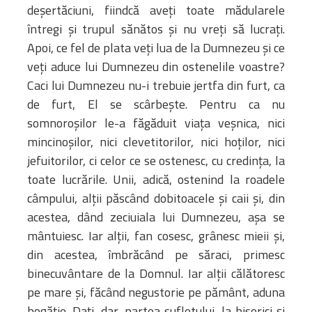
deșertăciuni, fiindcă aveți toate mădularele
întregi și trupul sănătos și nu vreți să lucrați.
Apoi, ce fel de plata veți lua de la Dumnezeu și ce
veți aduce lui Dumnezeu din ostenelile voastre?
Caci lui Dumnezeu nu-i trebuie jertfa din furt, ca
de furt, El se scârbește. Pentru ca nu
somnoroșilor le-a făgăduit viața veșnica, nici
mincinoșilor, nici clevetitorilor, nici hoților, nici
jefuitorilor, ci celor ce se ostenesc, cu credința, la
toate lucrările. Unii, adică, ostenind la roadele
câmpului, alții păscând dobitoacele și caii și, din
acestea, dând zeciuiala lui Dumnezeu, așa se
mântuiesc. Iar alții, fan cosesc, grânesc mieii și,
din acestea, îmbrăcând pe săraci, primesc
binecuvântare de la Domnul. Iar alții călătoresc
pe mare și, făcând negustorie pe pământ, aduna
bogăție. Dați, dar, partea sufletului, la biserici și