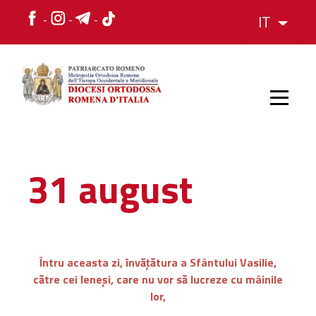
IT
HOME
31 august
STORIA
VESCOVO
Întru aceasta zi, învățătura a Sfântului Vasilie,
către cei leneși, care nu vor să lucreze cu mâinile
L'ORGANIZZAZIONE
lor,
L'ORGANIZZAZIONE
La Struttura