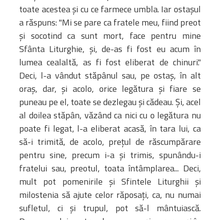
toate acestea și cu ce farmece umbla. Iar ostașul
a răspuns: "Mi se pare ca fratele meu, fiind preot
și socotind ca sunt mort, face pentru mine
Sfânta Liturghie, și, de-as fi fost eu acum în
lumea cealaltă, as fi fost eliberat de chinuri."
Deci, l-a vândut stăpânul sau, pe ostaș, în alt
oraș, dar, și acolo, orice legătura și fiare se
puneau pe el, toate se dezlegau și cădeau. Și, acel
al doilea stăpân, văzând ca nici cu o legătura nu
poate fi legat, l-a eliberat acasă, în tara lui, ca
să-i trimită, de acolo, prețul de răscumpărare
pentru sine, precum i-a și trimis, spunându-i
fratelui sau, preotul, toata întâmplarea... Deci,
mult pot pomenirile și Sfintele Liturghii și
milostenia să ajute celor răposați, ca, nu numai
sufletul, ci și trupul, pot să-l mântuiască.