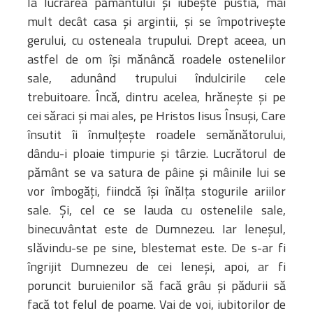
la lucrarea pământului și iubește pustia, mai
Biblioteca
mult decât casa și argintii, și se împotrivește
Risorse multimediali
gerului, cu osteneala trupului. Drept aceea, un
Opinioni Ortodosse
astfel de om își mănâncă roadele ostenelilor
Dalla vita
sale, adunând trupului îndulcirile cele
della”famiglia” della
trebuitoare. Încă, dintru acelea, hrănește și pe
diocesi
cei săraci și mai ales, pe Hristos Iisus Însuși, Care
CSDE
însutit îi înmulțește roadele semănătorului,
La Parola del Vescovo
dându-i ploaie timpurie și târzie. Lucrătorul de
Lectura Lunii
pământ se va satura de pâine și mâinile lui se
Prezentarea
vor îmbogăți, fiindcă își înălța stogurile ariilor
Parohiilor
sale. Și, cel ce se lauda cu ostenelile sale,
binecuvântat este de Dumnezeu. Iar leneșul,
slăvindu-se pe sine, blestemat este. De s-ar fi
CONTATTI
îngrijit Dumnezeu de cei leneși, apoi, ar fi
poruncit buruienilor să facă grâu și pădurii să
facă tot felul de poame. Vai de voi, iubitorilor de