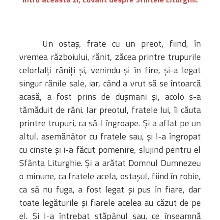
Un ostaș, frate cu un preot, fiind, în
vremea războiului, rănit, zăcea printre trupurile
celorlalți răniți și, venindu-și în fire, și-a legat
singur rănile sale, iar, când a vrut să se întoarcă
acasă, a fost prins de dușmani și, acolo s-a
tămăduit de răni. Iar preotul, fratele lui, îl căuta
printre trupuri, ca să-l îngroape. Și a aflat pe un
altul, asemănător cu fratele sau, și l-a îngropat
cu cinste și i-a făcut pomenire, slujind pentru el
Sfânta Liturghie. Și a arătat Domnul Dumnezeu
o minune, ca fratele acela, ostașul, fiind în robie,
ca să nu fuga, a fost legat și pus în fiare, dar
toate legăturile și fiarele acelea au căzut de pe
el. Și l-a întrebat stăpânul sau, ce înseamnă