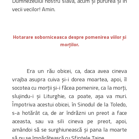
Dumnezeului nostru slava, acum și pururea și în
vecii vecilor! Amin.
Hotarare soborniceasca despre pomenirea viilor și
morților.
Era un rău obicei, ca, daca avea cineva
vrajba asupra cuiva și-i dorea moartea, apoi, îl
socotea cu morții și-i făcea pomenire, ca la morți,
slujindu-i și Liturghie, ca poate, așa va muri.
Împotriva acestui obicei, în Sinodul de la Toledo,
s-a hotărât ca, de ar îndrăzni un preot a face
aceasta, sau va sili cineva pe preot, apoi,
amândoi să se surghiunească și pana la moarte
să nu se împărățească cu Sfintele Taine.