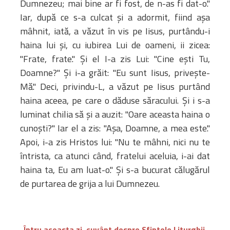
Dumnezeu; mai bine ar fi fost, de n-as fi dat-o."
Iar, după ce s-a culcat și a adormit, fiind așa
mâhnit, iată, a văzut în vis pe Iisus, purtându-i
haina lui și, cu iubirea Lui de oameni, ii zicea:
"Frate, frate." Și el I-a zis Lui: "Cine ești Tu,
Doamne?" Și i-a grăit: "Eu sunt Iisus, privește-
Mă." Deci, privindu-L, a văzut pe Iisus purtând
haina aceea, pe care o dăduse săracului. Și i s-a
luminat chilia să și a auzit: "Oare aceasta haina o
cunoști?" Iar el a zis: "Așa, Doamne, a mea este."
Apoi, i-a zis Hristos lui: "Nu te mâhni, nici nu te
întrista, ca atunci când, fratelui aceluia, i-ai dat
haina ta, Eu am luat-o." Și s-a bucurat călugărul
de purtarea de grija a lui Dumnezeu.
Întru aceasta zi, cuvânt despre Sfintele Liturghii.