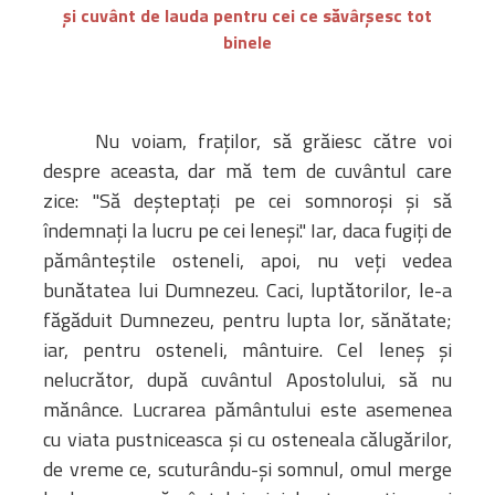
și cuvânt de lauda pentru cei ce săvârșesc tot
Amministrativa
binele
Decanati
Monasteri,
chiese e
Nu voiam, fraților, să grăiesc către voi
monumenti
despre aceasta, dar mă tem de cuvântul care
Diaconie
zice: "Să deșteptați pe cei somnoroși și să
Associazioni e
îndemnați la lucru pe cei leneși." Iar, daca fugiți de
Centri
pământeștile osteneli, apoi, nu veți vedea
Cimiteri
bunătatea lui Dumnezeu. Caci, luptătorilor, le-a
Parrocchie
făgăduit Dumnezeu, pentru lupta lor, sănătate;
iar, pentru osteneli, mântuire. Cel leneș și
RISORSE
nelucrător, după cuvântul Apostolului, să nu
RISORSE
Apostolia Italia
mănânce. Lucrarea pământului este asemenea
Comunicati stampa
cu viata pustniceasca și cu osteneala călugărilor,
Gli Statuti e le leggi
de vreme ce, scuturându-și somnul, omul merge
Lettere pastorali