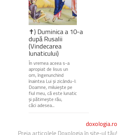
✝) Duminica a 10-a
după Rusalii
(Vindecarea
lunaticului)
În vremea aceea s-a
apropiat de Iisus un
om, îngenunchind
înaintea Lui și zicându-I:
Doamne, miluiește pe
fiul meu, că este lunatic
și pătimește rău,
căci adesea...
doxologia.ro
Preia articolele Doxologia în site-ul tău!