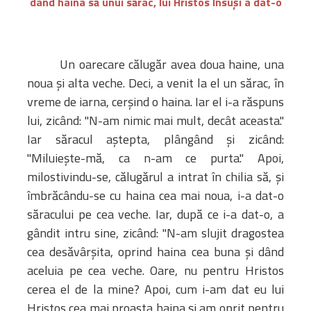
dând haina să unui sărac, lui Hristos Însuși a dat-o
Un oarecare călugăr avea doua haine, una
noua și alta veche. Deci, a venit la el un sărac, în
vreme de iarna, cerșind o haina. Iar el i-a răspuns
lui, zicând: "N-am nimic mai mult, decât aceasta."
Iar săracul aștepta, plângând și zicând:
"Miluiește-mă, ca n-am ce purta." Apoi,
milostivindu-se, călugărul a intrat în chilia să, și
îmbrăcându-se cu haina cea mai noua, i-a dat-o
săracului pe cea veche. Iar, după ce i-a dat-o, a
gândit intru sine, zicând: "N-am slujit dragostea
cea desăvârșita, oprind haina cea buna și dând
aceluia pe cea veche. Oare, nu pentru Hristos
cerea el de la mine? Apoi, cum i-am dat eu lui
Hristos cea mai proasta haina și am oprit pentru