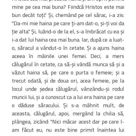
mine pe cea mai buna? Fiindcă Hristos este mai
bun decât toți." Și, chemând pe cel sărac, i-a zis:
"Da-mi mie haina pe care ți-am dat-o, și-ți voi da
ție alta." Și, luând-o de la el, s-a îmbrăcat cu ea și
i-a dat lui haina cea mai buna. Iar, după ce a luat-
o, săracul a vândut-o în cetate. Și a ajuns haina
aceea în mâinile unei femei. Deci, a mers
călugărul în cetate, ca să-și vândă munca să și a
văzut haina să, pe care o purta o femeie; și a
trecut odată, și de doua ori, acea femeie, pe la
locul unde ședea călugărul, vânzându-și rodul
muncii lui, și a cunoscut ca a lui era haina pe care
o dăduse săracului. Și s-a mâhnit mult, de
aceasta, călugărul, apoi, mergând la chilia să,
plângea, zicând: "Nici măcar acest dar pe care l-
am făcut eu, nu este bine primit înaintea lui