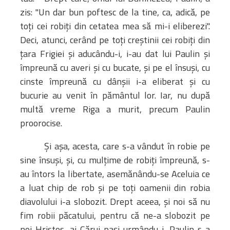
zis: "Un dar bun poftesc de la tine, ca, adică, pe
toţi cei robiţi din cetatea mea să mi-i eliberezi".
Deci, atunci, cerând pe toţi creştinii cei robiţi din
ţara Frigiei şi aducându-i, i-au dat lui Paulin şi
împreună cu averi şi cu bucate, şi pe el însuşi, cu
cinste împreună cu dânşii i-a eliberat şi cu
bucurie au venit în pământul lor. Iar, nu după
multă vreme Riga a murit, precum Paulin
proorocise.
Şi aşa, acesta, care s-a vândut în robie pe
sine însuşi, şi, cu mulţime de robiţi împreună, s-
au întors la libertate, asemănându-se Aceluia ce
a luat chip de rob şi pe toţi oamenii din robia
diavolului i-a slobozit. Drept aceea, şi noi să nu
fim robii păcatului, pentru că ne-a slobozit pe
noi Hristos, ai Cărui paşi urmându-i, Paulin s-a