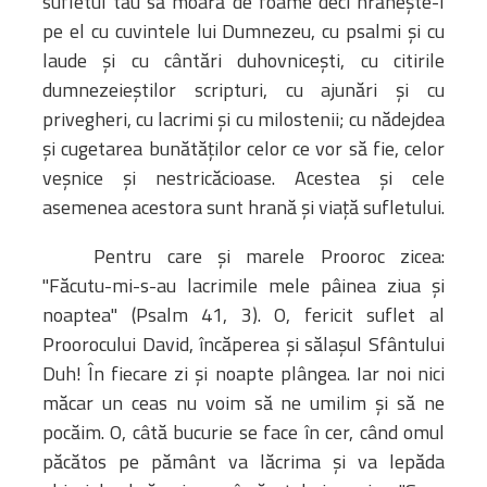
sufletul tău să moară de foame deci hrăneşte-l
pe el cu cuvintele lui Dumnezeu, cu psalmi şi cu
laude şi cu cântări duhovniceşti, cu citirile
dumnezeieştilor scripturi, cu ajunări şi cu
privegheri, cu lacrimi şi cu milostenii; cu nădejdea
şi cugetarea bunătăţilor celor ce vor să fie, celor
veşnice şi nestricăcioase. Acestea şi cele
asemenea acestora sunt hrană şi viaţă sufletului.
Pentru care şi marele Prooroc zicea:
"Făcutu-mi-s-au lacrimile mele pâinea ziua şi
noaptea" (Psalm 41, 3). O, fericit suflet al
Proorocului David, încăperea şi sălaşul Sfântului
Duh! În fiecare zi şi noapte plângea. Iar noi nici
măcar un ceas nu voim să ne umilim şi să ne
pocăim. O, câtă bucurie se face în cer, când omul
păcătos pe pământ va lăcrima şi va lepăda