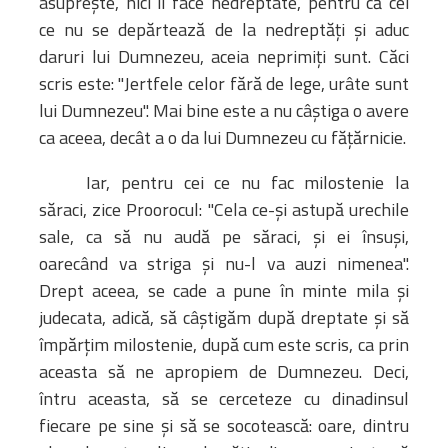
asupreşte, nici îi face nedreptate, pentru că cei
Biblioteca
ce nu se depărtează de la nedreptăţi şi aduc
Risorse multimediali
daruri lui Dumnezeu, aceia neprimiţi sunt. Căci
Opinioni Ortodosse
scris este: "Jertfele celor fără de lege, urâte sunt
Dalla vita
lui Dumnezeu". Mai bine este a nu câştiga o avere
della”famiglia” della
ca aceea, decât a o da lui Dumnezeu cu făţărnicie.
diocesi
CSDE
Iar, pentru cei ce nu fac milostenie la
La Parola del Vescovo
săraci, zice Proorocul: "Cela ce-şi astupă urechile
Lectura Lunii
sale, ca să nu audă pe săraci, şi ei însuşi,
Prezentarea
oarecând va striga şi nu-l va auzi nimenea".
Parohiilor
Drept aceea, se cade a pune în minte mila şi
judecata, adică, să câştigăm după dreptate şi să
împărţim milostenie, după cum este scris, ca prin
CONTATTI
aceasta să ne apropiem de Dumnezeu. Deci,
întru aceasta, să se cerceteze cu dinadinsul
fiecare pe sine şi să se socotească: oare, dintru