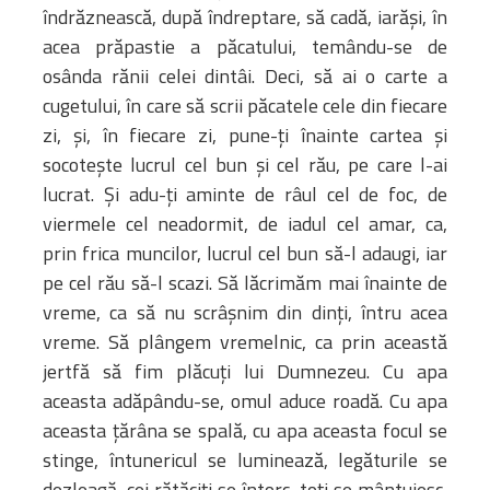
îndrăznească, după îndreptare, să cadă, iarăşi, în
acea prăpastie a păcatului, temându-se de
osânda rănii celei dintâi. Deci, să ai o carte a
cugetului, în care să scrii păcatele cele din fiecare
zi, şi, în fiecare zi, pune-ţi înainte cartea şi
socoteşte lucrul cel bun şi cel rău, pe care l-ai
lucrat. Şi adu-ţi aminte de râul cel de foc, de
viermele cel neadormit, de iadul cel amar, ca,
prin frica muncilor, lucrul cel bun să-l adaugi, iar
pe cel rău să-l scazi. Să lăcrimăm mai înainte de
vreme, ca să nu scrâşnim din dinţi, întru acea
vreme. Să plângem vremelnic, ca prin această
jertfă să fim plăcuţi lui Dumnezeu. Cu apa
aceasta adăpându-se, omul aduce roadă. Cu apa
aceasta ţărâna se spală, cu apa aceasta focul se
stinge, întunericul se luminează, legăturile se
dezleagă, cei rătăciţi se întorc, toţi se mântuiesc,