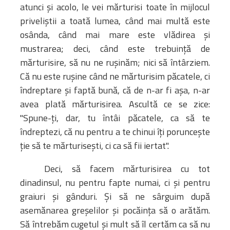
atunci şi acolo, le vei mărturisi toate în mijlocul
priveliştii a toată lumea, când mai multă este
osânda, când mai mare este vlădirea şi
mustrarea; deci, când este trebuinţă de
mărturisire, să nu ne ruşinăm; nici să întârziem.
Că nu este ruşine când ne mărturisim păcatele, ci
îndreptare şi faptă bună, că de n-ar fi aşa, n-ar
avea plată mărturisirea. Ascultă ce se zice:
"Spune-ţi, dar, tu întâi păcatele, ca să te
îndreptezi, că nu pentru a te chinui îţi porunceşte
ţie să te mărturiseşti, ci ca să fii iertat".
Deci, să facem mărturisirea cu tot
dinadinsul, nu pentru fapte numai, ci şi pentru
graiuri şi gânduri. Şi să ne sârguim după
asemănarea greşelilor şi pocăinţa să o arătăm.
Să întrebăm cugetul şi mult să îl certăm ca să nu