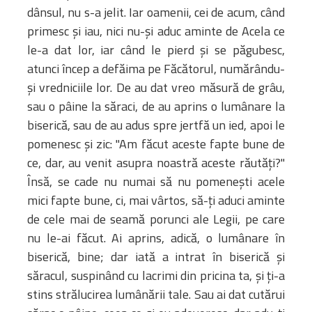
dânsul, nu s-a jelit. Iar oamenii, cei de acum, când
primesc şi iau, nici nu-şi aduc aminte de Acela ce
le-a dat lor, iar când le pierd şi se păgubesc,
atunci încep a defăima pe Făcătorul, numărându-
şi vredniciile lor. De au dat vreo măsură de grâu,
sau o pâine la săraci, de au aprins o lumânare la
biserică, sau de au adus spre jertfă un ied, apoi le
pomenesc şi zic: "Am făcut aceste fapte bune de
ce, dar, au venit asupra noastră aceste răutăţi?"
Însă, se cade nu numai să nu pomeneşti acele
mici fapte bune, ci, mai vârtos, să-ţi aduci aminte
de cele mai de seamă porunci ale Legii, pe care
nu le-ai făcut. Ai aprins, adică, o lumânare în
biserică, bine; dar iată a intrat în biserică şi
săracul, suspinând cu lacrimi din pricina ta, şi ţi-a
stins strălucirea lumânării tale. Sau ai dat cutărui