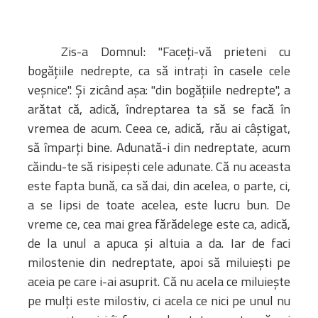
Amministrativa
Decanati
Zis-a Domnul: "Faceţi-vă prieteni cu
Monasteri,
bogăţiile nedrepte, ca să intraţi în casele cele
chiese e
veşnice". Şi zicând aşa: "din bogăţiile nedrepte", a
monumenti
arătat că, adică, îndreptarea ta să se facă în
Diaconie
vremea de acum. Ceea ce, adică, rău ai câştigat,
Associazioni e
să împarţi bine. Adunată-i din nedreptate, acum
Centri
căindu-te să risipeşti cele adunate. Că nu aceasta
Cimiteri
este fapta bună, ca să dai, din acelea, o parte, ci,
Parrocchie
a se lipsi de toate acelea, este lucru bun. De
vreme ce, cea mai grea fărădelege este ca, adică,
RISORSE
de la unul a apuca şi altuia a da. Iar de faci
RISORSE
Apostolia Italia
milostenie din nedreptate, apoi să miluieşti pe
Comunicati stampa
aceia pe care i-ai asuprit. Că nu acela ce miluieşte
Gli Statuti e le leggi
pe mulţi este milostiv, ci acela ce nici pe unul nu
Lettere pastorali