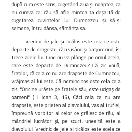
după cum este scris, cugetând ziua şi noaptea, ca
nu cumva cel rău să afle mintea ta deşartă de
cugetarea cuvintelor lui Dumnezeu şi să-şi
semene, întru dânsa, sămânţa sa.
Vrednic de jale şi ticălos este cela ce este
departe de dragoste, căci visând şi batjocorind, îşi
trece zilele lui. Cine nu va plânge pe omul acela,
care este departe de Dumnezeu? Că zic vouă,
fraţilor, că cela ce nu are dragoste de Dumnezeu,
vrăjmaş al lui este. Că nemincinos este cela ce a
zis: "Oricine urăşte pe fratele său, este ucigaş de
oameni" ( I Ioan 3, 15), Căci cela ce nu are
dragoste, este prieten al diavolului, vas al trufiei,
împreună vorbitor al celor ce grăiesc de rău, al
mândriei lucrător şi, pe scurt, unealtă este a
diavolului. Vrednic de jale şi ticălos este acela ce