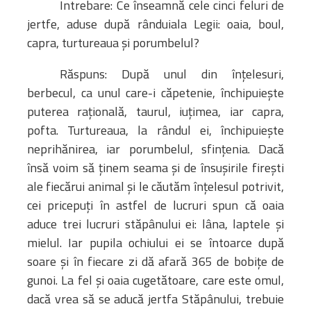
Întrebare: Ce înseamnă cele cinci feluri de
jertfe, aduse după rânduiala Legii: oaia, boul,
capra, turtureaua şi porumbelul?
Răspuns: După unul din înţelesuri,
berbecul, ca unul care-i căpetenie, închipuieşte
puterea raţională, taurul, iuţimea, iar capra,
pofta. Turtureaua, la rândul ei, închipuieşte
neprihănirea, iar porumbelul, sfinţenia. Dacă
însă voim să ţinem seama şi de însuşirile fireşti
ale fiecărui animal şi le căutăm înţelesul potrivit,
cei pricepuţi în astfel de lucruri spun că oaia
aduce trei lucruri stăpânului ei: lâna, laptele şi
mielul. Iar pupila ochiului ei se întoarce după
soare şi în fiecare zi dă afară 365 de bobiţe de
gunoi. La fel şi oaia cugetătoare, care este omul,
dacă vrea să se aducă jertfa Stăpânului, trebuie