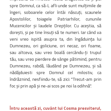
spre Domnul, ca să-L afli unde sunt mulţimile de
îngeri, soboarele celor întâi născuţi, scaunele
Apostolilor, toiagele Patriarhilor, cununile
Mucenicilor şi laudele Drepţilor. Cu aceştia, să
doreşti, şi pe tine însuţi să te numeri. Iar când va
veni vreo ispită asupra ta, din îngăduinţa lui
Dumnezeu, ori goliciune, ori necaz, ori foame,
sau altceva, sau vreo boală cercându-ţi trupul
tău, sau vreo pierdere de sânge pătimind, pentru
Dumnezeu, rabdă, lăudând pe Dumnezeu, şi să
nădăjduiesti spre Domnul cel milostiv, ca
îndrăznind, nesfiindu-te, să zici: "Trecut-am prin
foc şi prin apă şi ne-ai scos pe noi la odihnă".
Întru această zi, cuvânt lui Cosma presviterul,