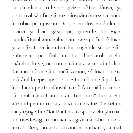
cu dinadinsul cele ce grăise către dânsa, şi,
pentru al său fiu, să nu se înspăimânteze a vinde
în robie pe episcop. Deci, s-au dus amândoi în
Tracia şi l-au găsit pe ginerele lui Riga,
conducătorul vandalilor, care avea pe fiul văduvei
şi a căzut ea înaintea lui, rugându-se ca să-i
elibereze pe fiul ei. Iar barbarul acela,
mândrindu-se, nu numai că nu a vrut să i-l dea,
dar nici măcar să o audă. Atunci, văduva i-a zis,
arătând la episcop: "Pe acest om îl am să ţi-l dau
în schimb pentru dânsul, ca să faci milă cu mine,
că unul născut îmi este fiul meu". Iar acela,
văzând pe om cu faţa lină, i-a zis lui: "Ce fel de
meşteşug ştii ? "Iar Paulin a răspuns:"Nu ştiu nici
un meşteşug, ci numai la grădină ştiu bine a
lucra". Deci, aceasta auzind-o barbarul, a dat