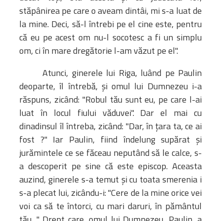
stăpânirea pe care o aveam dintâi, mi s-a luat de
la mine. Deci, să-l întrebi pe el cine este, pentru
că eu pe acest om nu-l socotesc a fi un simplu
om, ci în mare dregătorie l-am văzut pe el".
Atunci, ginerele lui Riga, luând pe Paulin
deoparte, îl întrebă, şi omul lui Dumnezeu i-a
răspuns, zicând: "Robul tău sunt eu, pe care l-ai
luat în locul fiului văduvei". Dar el mai cu
dinadinsul îl întreba, zicând: "Dar, în ţara ta, ce ai
fost ?" Iar Paulin, fiind îndelung supărat şi
jurămintele ce se făceau neputând să le calce, s-
a descoperit pe sine că este episcop. Aceasta
auzind, ginerele s-a temut şi cu toata smerenia i
s-a plecat lui, zicându-i: "Cere de la mine orice vei
voi ca să te întorci, cu mari daruri, în pământul
tău. " Drept care, omul lui Dumnezeu, Paulin, a