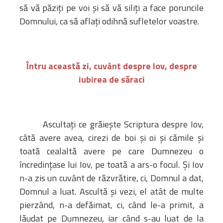
să vă păziţi pe voi şi să vă siliţi a face poruncile
Domnului, ca să aflaţi odihnă sufletelor voastre.
Întru această zi, cuvânt despre Iov, despre
iubirea de săraci
Ascultaţi ce grăieşte Scriptura despre Iov,
câtă avere avea, cirezi de boi şi oi şi cămile şi
toată cealaltă avere pe care Dumnezeu o
încredinţase lui Iov, pe toată a ars-o focul. Şi Iov
n-a zis un cuvânt de răzvrătire, ci, Domnul a dat,
Domnul a luat. Ascultă şi vezi, el atât de multe
pierzând, n-a defăimat, ci, când le-a primit, a
lăudat pe Dumnezeu, iar când s-au luat de la