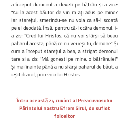
a început demonul a cleveti pe bătrân şi a zice:
"Au la acest băutor de vin m-aţi adus pe mine?
Iar stareţul, smerindu-se nu voia ca să-l scoată
pe el deodată. Însă, pentru că-l ocăra demonul, i-
a zis: "Cred lui Hristos, că nu voi sfârşi să beau
paharul acesta, până ce nu vei ieşi tu, demone". Şi
cum a început stareţul a bea, a strigat demonul
tare şi a zis: "Mă goneşti pe mine, o bătrânule!"
Şi mai înainte până a nu sfârşi paharul de băut, a
ieşit dracul, prin voia lui Hristos.
Întru această zi, cuvânt al Preacuviosului
Părintelui nostru Efrem Sirul, de suflet
folositor