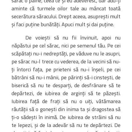
sărac o pâine, ceea ce şi eu adeveresc, dar adu-ţi
aminte că turmele oilor tale au mâncat toată
secerătura săracului. Drept aceea, asupreşti mult
şi faci puţine bunătăţi. Apuci mult şi dai puţine.
De voieşti să nu fii învinuit, apoi nu
năpăstui pe cel sărac, nici pe semenul tău. Pe cei
scăpătaţi nu-i nedreptăţi, pe văduve nu le asupri,
pe sărac nu-l trece cu vederea, de la vecini să nu-
ţi întorci faţa, pe prieteni să nu-i înşeli, pe cei
bătrâni să nu-i mânii, pe părinţi să-i cinsteşti, de
biserică să nu te desparţi, de desfrânare să te
depărtezi, de iubirea de arginţi să te păzeşti.
Iubirea faţă de fraţi să nu o uiţi, vătămarea
răutăţii să o goneşti din inima ta şi dragostea să
ţi-o sădeşti în inimă. De iubirea de străini să nu
te lepezi, şi de la adevăr să nu te depărtezi. De