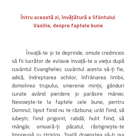
Întru această zi, învăţătură a Sfântului
Vasilie, despre faptele bune
Învaţă-te şi te deprinde, omule credincios
să fii lucrător de evlavie învaţă-te a vieţui după
cuvântul Evangheliei; cuvântul acesta să-ţi fie,
adică, îndreptarea ochilor, înfrânarea limbii,
domolirea trupului, smerenie minţii, gânduri
curate având pierdere şi parăsire mâniei.
Nevoieşte-te la faptele cele bune, pentru
Domnul; lipsit fiind nu te răzbuna; urât fiind, să
iubeşti; fiind prigonit, rabdă; hulit fiind, să
mângâi; omoară-ţi păcatul, răstigneşte-te
împreună cu Hristos. Toată dragostea să-ţi pui