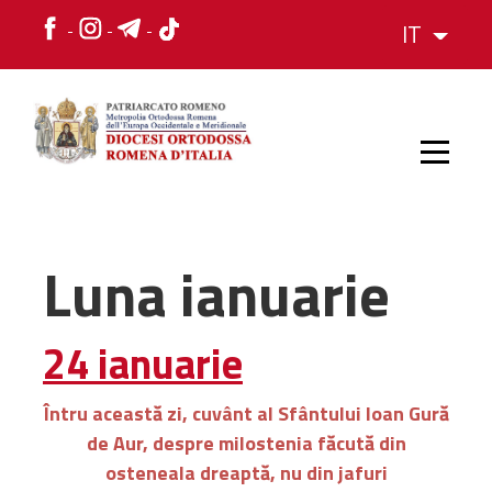
IT
HOME
Luna ianuarie
STORIA
24 ianuarie
VESCOVO
Întru această zi, cuvânt al Sfântului Ioan Gură
de Aur, despre milostenia făcută din
L'ORGANIZZAZIONE
osteneala dreaptă, nu din jafuri
L'ORGANIZZAZIONE
La Struttura