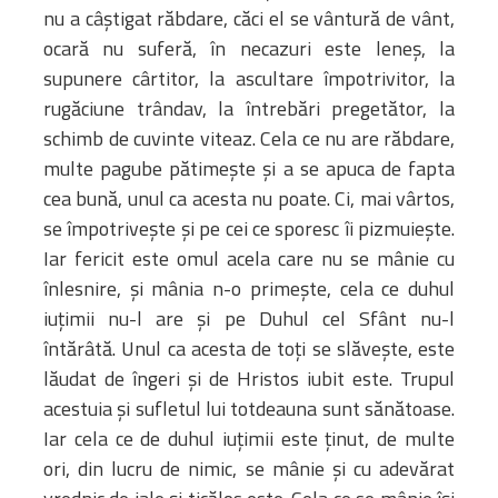
nu a câştigat răbdare, căci el se vântură de vânt,
ocară nu suferă, în necazuri este leneş, la
supunere cârtitor, la ascultare împotrivitor, la
rugăciune trândav, la întrebări pregetător, la
schimb de cuvinte viteaz. Cela ce nu are răbdare,
multe pagube pătimeşte şi a se apuca de fapta
cea bună, unul ca acesta nu poate. Ci, mai vârtos,
se împotriveşte şi pe cei ce sporesc îi pizmuieşte.
Iar fericit este omul acela care nu se mânie cu
înlesnire, şi mânia n-o primeşte, cela ce duhul
iuţimii nu-l are şi pe Duhul cel Sfânt nu-l
întărâtă. Unul ca acesta de toţi se slăveşte, este
lăudat de îngeri şi de Hristos iubit este. Trupul
acestuia şi sufletul lui totdeauna sunt sănătoase.
Iar cela ce de duhul iuţimii este ţinut, de multe
ori, din lucru de nimic, se mânie şi cu adevărat