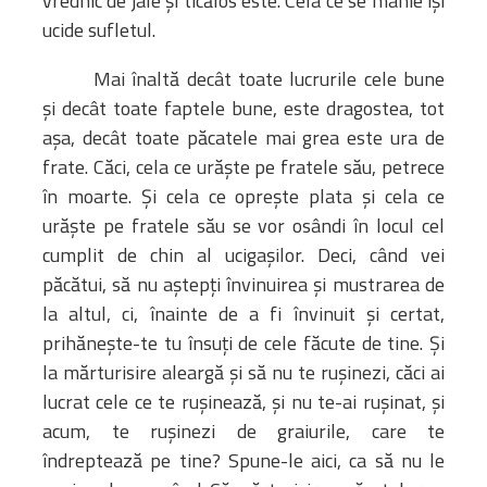
vrednic de jale şi ticălos este. Cela ce se mânie îşi
ucide sufletul.
Mai înaltă decât toate lucrurile cele bune
şi decât toate faptele bune, este dragostea, tot
aşa, decât toate păcatele mai grea este ura de
frate. Căci, cela ce urăşte pe fratele său, petrece
în moarte. Şi cela ce opreşte plata şi cela ce
urăşte pe fratele său se vor osândi în locul cel
cumplit de chin al ucigaşilor. Deci, când vei
păcătui, să nu aştepţi învinuirea şi mustrarea de
la altul, ci, înainte de a fi învinuit şi certat,
prihăneşte-te tu însuţi de cele făcute de tine. Şi
la mărturisire aleargă şi să nu te ruşinezi, căci ai
lucrat cele ce te ruşinează, şi nu te-ai ruşinat, şi
acum, te ruşinezi de graiurile, care te
îndreptează pe tine? Spune-le aici, ca să nu le