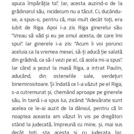
apuca împărăţia ta". Iar, acesta auzind-o de la
grădinarul său, nicidecum nu a tăcut. Ci, ducându-
se, a spus-o, pentru că, mai mult decât toţi, era
iubit de Riga. Apoi i-a zis Riga ginerelui său:
"Vreau să văd şi eu pe omul acesta, de care îmi
spui". Iar ginerele i-a zis: "Acum îi voi porunci
aceluia ca la vremea mesei, să-ţi aducă ţie salată
din grădină, ca să-l vezi pe el, că acela mi-a spus".
Iar când a şezut la masă Riga, a intrat Paulin,
aducând, din ostenelile sale, verdeţuri
binemirositoare. Şi îndată ce l-a văzut pe el Riga,
s-a cutremurat şi, chemând aproape pe ginerele
său, în taină i-a spus lui, zicând: "Adevărate sunt
acelea ce le-ai auzit de la dânsul, pentru că în
noaptea aceasta am văzut în vis pe dregători
stând la judecată, împreună cu mine, şi, mai sus
decât toţi, sta acesta şi cu judecata lor,