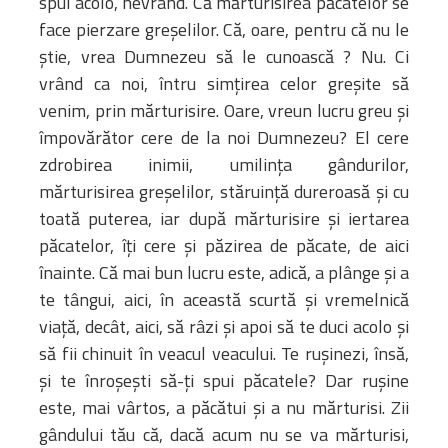
spui acolo, nevrând. Că mărturisirea păcatelor se
face pierzare greşelilor. Că, oare, pentru că nu le
ştie, vrea Dumnezeu să le cunoască ? Nu. Ci
vrând ca noi, întru simţirea celor greşite să
venim, prin mărturisire. Oare, vreun lucru greu şi
împovărător cere de la noi Dumnezeu? El cere
zdrobirea inimii, umilinţa gândurilor,
mărturisirea greşelilor, stăruinţă dureroasă şi cu
toată puterea, iar după mărturisire şi iertarea
păcatelor, îţi cere şi păzirea de păcate, de aici
înainte. Că mai bun lucru este, adică, a plânge şi a
te tângui, aici, în această scurtă şi vremelnică
viaţă, decât, aici, să râzi şi apoi să te duci acolo şi
să fii chinuit în veacul veacului. Te ruşinezi, însă,
şi te înroşeşti să-ţi spui păcatele? Dar ruşine
este, mai vârtos, a păcătui şi a nu mărturisi. Zii
gândului tău că, dacă acum nu se va mărturisi,