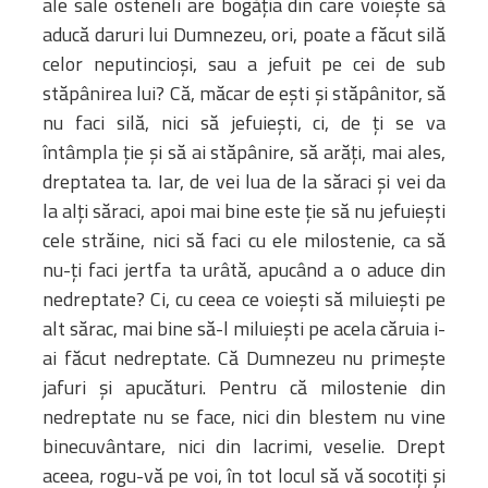
ale sale osteneli are bogăţia din care voieşte să
aducă daruri lui Dumnezeu, ori, poate a făcut silă
celor neputincioşi, sau a jefuit pe cei de sub
stăpânirea lui? Că, măcar de eşti şi stăpânitor, să
nu faci silă, nici să jefuieşti, ci, de ţi se va
întâmpla ţie şi să ai stăpânire, să arăţi, mai ales,
dreptatea ta. Iar, de vei lua de la săraci şi vei da
la alţi săraci, apoi mai bine este ţie să nu jefuieşti
cele străine, nici să faci cu ele milostenie, ca să
nu-ţi faci jertfa ta urâtă, apucând a o aduce din
nedreptate? Ci, cu ceea ce voieşti să miluieşti pe
alt sărac, mai bine să-l miluieşti pe acela căruia i-
ai făcut nedreptate. Că Dumnezeu nu primeşte
jafuri şi apucături. Pentru că milostenie din
nedreptate nu se face, nici din blestem nu vine
binecuvântare, nici din lacrimi, veselie. Drept
aceea, rogu-vă pe voi, în tot locul să vă socotiţi şi