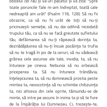
obiceiul cel rău şi va urî păcatul şi va zice: "Spre
toate poruncile Tale m-am îndreptat, toată cale
nedreaptă am urât" (Psalm 118, 128). Să nu fii
obraznic, ca să nu fii urât de toţi să nu-ţi
pricinuieşti semeţie, să nu dai odihnă niciodată
trupului tău, ca să nu se facă greutate sufletului
tău, defăimarea să nu-ţi răpească dorinţa ta,
deznădăjduirea să nu-ţi încuie pocăinţa ta trufia
să nu te tragă în jos de la ceruri, să nu vădească
grăirea cele ascunse ale tale, invidia, ta, să nu
întunece pe cineva. Nebunia să nu orbească
priceperea ta. Să nu întunece trândăvia,
înţelepciunea ta, să nu domnească prostia peste
mintea ta, nesocotinţa să nu schimbe chibzuinţa
ta, nici altceva din cele oprite, tăinuindu-se de
minte, să intre pe ascuns în inima ta şi să te fure
de la Împărăţia lui Dumnezeu. Ci, trezeşte-te,