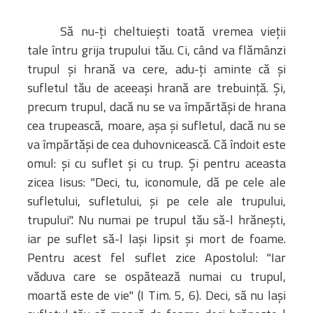
Să nu-ţi cheltuieşti toată vremea vieţii
tale întru grija trupului tău. Ci, când va flămânzi
trupul şi hrană va cere, adu-ţi aminte că şi
sufletul tău de aceeaşi hrană are trebuinţă. Şi,
precum trupul, dacă nu se va împărtăşi de hrana
cea trupească, moare, aşa şi sufletul, dacă nu se
va împărtăşi de cea duhovnicească. Că îndoit este
omul: şi cu suflet şi cu trup. Şi pentru aceasta
zicea Iisus: "Deci, tu, iconomule, dă pe cele ale
sufletului, sufletului, şi pe cele ale trupului,
trupului". Nu numai pe trupul tău să-l hrăneşti,
iar pe suflet să-l laşi lipsit şi mort de foame.
Pentru acest fel suflet zice Apostolul: "Iar
văduva care se ospătează numai cu trupul,
moartă este de vie" (I Tim. 5, 6). Deci, să nu laşi