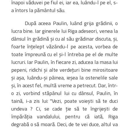
înapoi văduvei pe fiul ei, iar ea, luându-l pe el, s-
a întors la pământul său.
După aceea Paulin, luând grija grădinii, o
lucra bine. Iar ginerele lui Riga adeseori, venea la
dânsul în grădină şi cu al său grădinar discuta, şi,
foarte înţelept văzându-l pe acesta, vorbea de
toate împreună cu el şi-l întreba pe el de multe
lucruri. Iar Paulin, în fiecare zi, aducea la masa lui
pepeni, ridichi şi alte verdeţuri bine mirositoare
şi aşa, luându-şi pâinea, ieşea la ostenelile sale
şi, în acest fel, multă vreme a petrecut. Dar, într-
o zi, vorbind stăpânul lui cu dânsul, Paulin, în
taină, i-a zis lui: "Vezi, poate voieşti să te duci
undeva ? Ci, se cade ţie să te îngrijeşti de
împărăţia vandalului, pentru că iată, Riga
degrabă o să moară. Deci, de te vei duce, altul va