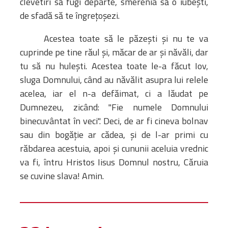
clevetiri să fugi departe, smerenia să o iubeşti,
de sfadă să te îngreţoşezi.
Acestea toate să le păzeşti şi nu te va
cuprinde pe tine răul şi, măcar de ar şi năvăli, dar
tu să nu huleşti. Acestea toate le-a făcut Iov,
sluga Domnului, când au năvălit asupra lui relele
acelea, iar el n-a defăimat, ci a lăudat pe
Dumnezeu, zicând: "Fie numele Domnului
binecuvântat în veci". Deci, de ar fi cineva bolnav
sau din bogăţie ar cădea, şi de l-ar primi cu
răbdarea acestuia, apoi şi cununii aceluia vrednic
va fi, întru Hristos Iisus Domnul nostru, Căruia
se cuvine slava! Amin.