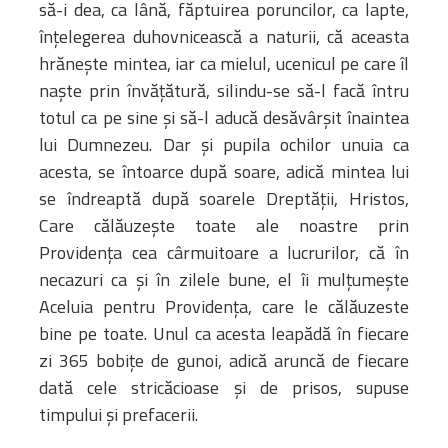
să-i dea, ca lână, făptuirea poruncilor, ca lapte,
înţelegerea duhovnicească a naturii, că aceasta
hrăneşte mintea, iar ca mielul, ucenicul pe care îl
naşte prin învăţătură, silindu-se să-l facă întru
totul ca pe sine şi să-l aducă desăvârşit înaintea
lui Dumnezeu. Dar şi pupila ochilor unuia ca
acesta, se întoarce după soare, adică mintea lui
se îndreaptă după soarele Dreptăţii, Hristos,
Care călăuzeşte toate ale noastre prin
Providenţa cea cârmuitoare a lucrurilor, că în
necazuri ca şi în zilele bune, el îi mulţumeşte
Aceluia pentru Providenţa, care le călăuzeste
bine pe toate. Unul ca acesta leapădă în fiecare
zi 365 bobiţe de gunoi, adică aruncă de fiecare
dată cele stricăcioase şi de prisos, supuse
timpului şi prefacerii.