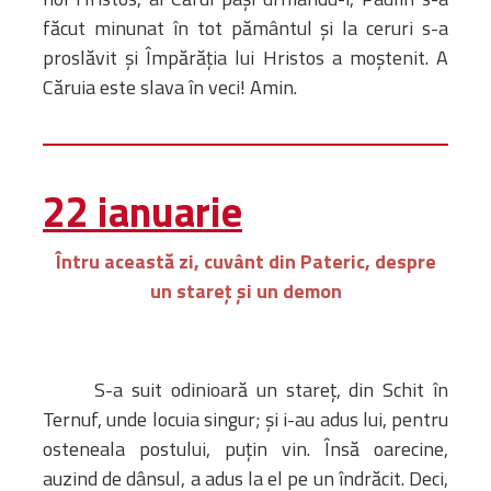
făcut minunat în tot pământul şi la ceruri s-a
proslăvit şi Împărăţia lui Hristos a moştenit. A
Căruia este slava în veci! Amin.
22 ianuarie
Întru această zi, cuvânt din Pateric, despre
un stareţ şi un demon
S-a suit odinioară un stareţ, din Schit în
Ternuf, unde locuia singur; şi i-au adus lui, pentru
osteneala postului, puţin vin. Însă oarecine,
auzind de dânsul, a adus la el pe un îndrăcit. Deci,