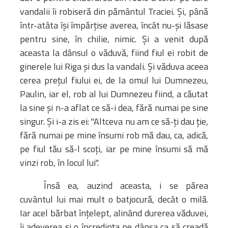
vandalii îi robiseră din pământul Traciei. Şi, până
într-atâta îşi împărţise averea, încât nu-şi lăsase
pentru sine, în chilie, nimic. Şi a venit după
aceasta la dânsul o văduvă, fiind fiul ei robit de
ginerele lui Riga şi dus la vandali. Şi văduva aceea
cerea preţul fiului ei, de la omul lui Dumnezeu,
Paulin, iar el, rob al lui Dumnezeu fiind, a căutat
la sine şi n-a aflat ce să-i dea, fără numai pe sine
singur. Şi i-a zis ei: "Altceva nu am ce să-ţi dau ţie,
fără numai pe mine însumi rob mă dau, ca, adică,
pe fiul tău să-l scoţi, iar pe mine însumi să mă
vinzi rob, în locul lui".
Însă ea, auzind aceasta, i se părea
cuvântul lui mai mult o batjocură, decât o milă.
Iar acel bărbat înţelept, alinând durerea văduvei,
îi adeverea şi o încredinţa pe dânsa ca să creadă