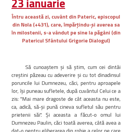
23 ianuarie
Întru această zi, cuvânt din Pateric, episcopul
din Nola (+431), care, împărţindu-şi averea sa
în milostenii, s-a vândut pe sine la păgâni (din
Patericul Sfântului Grigorie Dialogul)
Să cunoaştem şi să ştim, cum cei dintâi
creştini păzeau cu adeverire şi cu tot dinadinsul
poruncile lui Dumnezeu, căci, pentru aproapele
lor, îşi puneau sufletele, după cuvântul Celui ce a
zis: "Mai mare dragoste de cât aceasta nu este,
ca, adică, să-şi pună cineva sufletul său pentru
prietenii săi". Şi aceasta a făcut-o omul lui
Dumnezeu Paulin, căci toată averea, câtă avea a
dat-o pentru eliberarea din robie a celor pe care