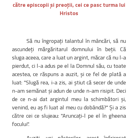
către episcopii şi preoţii, cei ce pasc turma lui
Hristos
Să nu îngropaţi talantul în mâncări, să nu
ascundeţi mărgăritarul domnului în beţii. Că
sluga aceea, care a luat un argint, măcar că nu l-a
pierdut, ci l-a adus pe el la Domnul său, cu toate
acestea, ce răspuns a auzit, şi ce fel de plată a
luat: "Slugă rea, i-a zis, ai ştiut că secer de unde
n-am semănat şi adun de unde n-am risipit. Deci
de ce n-ai dat argintul meu la schimbători şi,
venind, eu aş fi luat al meu cu dobândă?" Şi a zis
către cei ce slujeau: "Aruncaţi-l pe el în gheena
focului".
Auziţi, voi păstorilor, acest înfricoşat