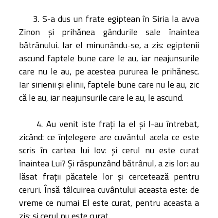
Biblioteca
Risorse multimediali
3. S-a dus un frate egiptean în Siria la avva
Opinioni Ortodosse
Zinon şi prihănea gândurile sale înaintea
Dalla vita
bătrânului. Iar el minunându-se, a zis: egiptenii
della”famiglia” della
ascund faptele bune care le au, iar neajunsurile
diocesi
care nu le au, pe acestea pururea le prihănesc.
CSDE
Iar sirienii şi elinii, faptele bune care nu le au, zic
La Parola del Vescovo
că le au, iar neajunsurile care le au, le ascund.
Lectura Lunii
Prezentarea
4. Au venit iste fraţi la el şi l-au întrebat,
Parohiilor
zicând: ce înţelegere are cuvântul acela ce este
scris în cartea lui Iov: şi cerul nu este curat
înaintea Lui? Şi răspunzând bătrânul, a zis lor: au
CONTATTI
lăsat fraţii păcatele lor şi cercetează pentru
ceruri. Însă tâlcuirea cuvântului aceasta este: de
vreme ce numai El este curat, pentru aceasta a
zis: şi cerul nu este curat.