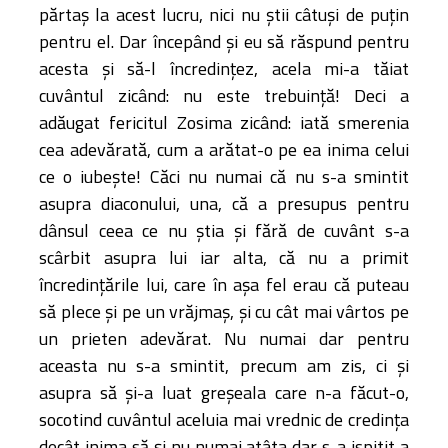
părtaş la acest lucru, nici nu ştii câtuşi de puţin
pentru el. Dar începând şi eu să răspund pentru
acesta şi să-l încredinţez, acela mi-a tăiat
cuvântul zicând: nu este trebuinţă! Deci a
adăugat fericitul Zosima zicând: iată smerenia
cea adevărată, cum a arătat-o pe ea inima celui
ce o iubeşte! Căci nu numai că nu s-a smintit
asupra diaconului, una, că a presupus pentru
dânsul ceea ce nu ştia şi fără de cuvânt s-a
scârbit asupra lui iar alta, că nu a primit
încredinţările lui, care în aşa fel erau că puteau
să plece şi pe un vrăjmaş, şi cu cât mai vârtos pe
un prieten adevărat. Nu numai dar pentru
aceasta nu s-a smintit, precum am zis, ci şi
asupra să şi-a luat greşeala care n-a făcut-o,
socotind cuvântul aceluia mai vrednic de credinţa
decât inima să şi nu numai atâta dar s-a ispitit a