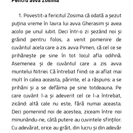
Pentru avva Zosima
1. Povestit-a fericitul Zosima că odată a şezut
puţina vreme în lavra lui avva Gherasim şi avea
acolo pe unul iubit. Deci într-o zi şezând noi şi
grăind pentru folos, a venit pomenire de
cuvântul acela care a zis avva Pimen, că cel ce se
prihăneşte pe sine în tot locul afla odihnă.
Asemenea şi de cuvântul care a zis avva
muntelui Nitriei. Că întrebat fiind: ce ai aflat mai
mult în calea aceasta, părinte, el a răspuns: a se
prihăni şi a se defăima pe sine totdeauna. Pe
care cuvânt l-a şi adeverit cel ce l-a întrebat,
zicând: altă cale nu este, fără numai aceasta.
Deci pomenind noi de acestea, ziceam între noi
minunându-ne, câtă putere au cuvintele sfinţilor.
Cu adevărat, orice au grăit, din lucru şi din adevăr