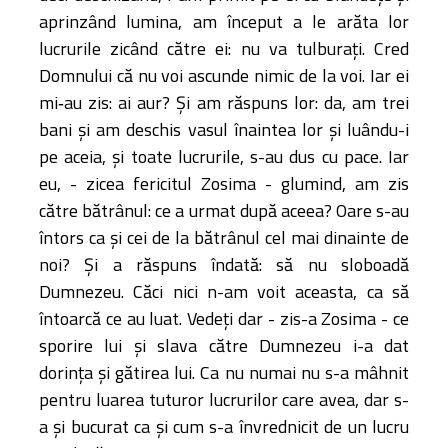
aprinzând lumina, am început a le arăta lor
lucrurile zicând către ei: nu va tulburaţi. Cred
Domnului că nu voi ascunde nimic de la voi. Iar ei
mi‑au zis: ai aur? Şi am răspuns lor: da, am trei
bani şi am deschis vasul înaintea lor şi luându-i
pe aceia, şi toate lucrurile, s-au dus cu pace. Iar
eu, - zicea fericitul Zosima - glumind, am zis
către bătrânul: ce a urmat după aceea? Oare s-au
întors ca şi cei de la bătrânul cel mai dinainte de
noi? Şi a răspuns îndată: să nu sloboadă
Dumnezeu. Căci nici n-am voit aceasta, ca să
întoarcă ce au luat. Vedeţi dar - zis-a Zosima - ce
sporire lui şi slava către Dumnezeu i-a dat
dorinţa şi gătirea lui. Ca nu numai nu s-a mâhnit
pentru luarea tuturor lucrurilor care avea, dar s-
a şi bucurat ca şi cum s-a învrednicit de un lucru