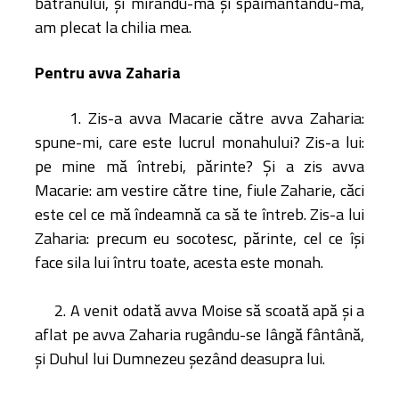
bătrânului, şi mirându-mă şi spăimântându-mă,
am plecat la chilia mea.
Pentru avva Zaharia
1. Zis-a avva Macarie către avva Zaharia:
spune-mi, care este lucrul monahului? Zis-a lui:
pe mine mă întrebi, părinte? Şi a zis avva
Macarie: am vestire către tine, fiule Zaharie, căci
este cel ce mă îndeamnă ca să te întreb. Zis-a lui
Zaharia: precum eu socotesc, părinte, cel ce îşi
face sila lui întru toate, acesta este monah.
2. A venit odată avva Moise să scoată apă şi a
aflat pe avva Zaharia rugându-se lângă fântână,
şi Duhul lui Dumnezeu şezând deasupra lui.