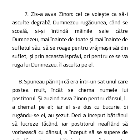
7. Zis-a avva Zinon: cel ce voieşte ca să-i
asculte degrabă Dumnezeu rugăciunea, când se
scoală, şi-şi întindă mâinile sale către
Dumnezeu, mai înainte de toate şi mai înainte de
sufletul său, să se roage pentru vrăjmaşii săi din
suflet; şi prin aceasta isprăvi, ori pentru ce se va
ruga lui Dumnezeu, îl asculta pe el.
8. Spuneau părinţii că era într-un sat unul care
postea mult, încât se chema numele lui
postitorul. Şi auzind avva Zinon pentru dânsul, l-
a chemat pe el; iar el s-a dus cu bucurie. Şi
rugându-se ei, au şezut. Deci a început bătrânul
să lucreze tăcând, iar postitorul neaflând să
vorbească cu dânsul, a început să se supere de