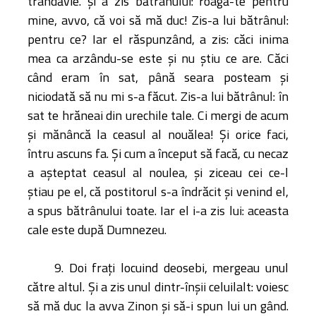
trândăvie. şi a zis bătrânului: roagă-te pentru
mine, avvo, că voi să mă duc! Zis-a lui bătrânul:
pentru ce? Iar el răspunzând, a zis: căci inima
mea ca arzându-se este şi nu ştiu ce are. Căci
când eram în sat, până seara posteam şi
niciodată să nu mi s-a făcut. Zis-a lui bătrânul: în
sat te hrăneai din urechile tale. Ci mergi de acum
şi mănâncă la ceasul al nouălea! Şi orice faci,
întru ascuns fa. Şi cum a început să facă, cu necaz
a aşteptat ceasul al noulea, şi ziceau cei ce-l
ştiau pe el, că postitorul s-a îndrăcit şi venind el,
a spus bătrânului toate. Iar el i-a zis lui: aceasta
cale este după Dumnezeu.
9. Doi fraţi locuind deosebi, mergeau unul
către altul. Şi a zis unul dintr-înşii celuilalt: voiesc
să mă duc la avva Zinon şi să-i spun lui un gând.