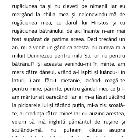
rugăciunea ta şi nu cleveti pe nimeni! Iar eu
mergând la chilia mea şi nelenevindu-mă de
rugăciunea mea, cu darul lui Hristos şi cu
rugăciunea bătrânului, de aici înainte n-am mai
fost supărat de patima aceea. Deci trecând un
an, mi-a venit un gând ca acesta: nu cumva m-a
miluit Dumnezeu pentru mila Sa, iar nu pentru
bătrânul? Şi aceasta venindu-mi în minte, am
mers către dânsul, vrând a-l ispiti şi luându-l în
laturi, i-am făcut metanie, zicând: roagă-te
pentru mine, părinte, pentru gândul meu ce ţi l-
am mărturisit oarecând! Iar el m-a lăsat zăcând
la picioarele lui şi tăcând puţin, mi-a zis: scoală-
te, ai credinţa către mine! Iar eu auzind acestea,
voiam să mă înghită pământul de ruşine şi
sculându-mă, nu puteam căuta asupra