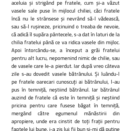
aceluia şi strigând pe fratele, cum şi-a văzut
vasele sale puse în mijlocul chiliei, căci fratele
încă nu le strânsese şi nevrând să-l vădească,
sau să-l ruşineze, pricinuind o treaba de nevoie,
că adică îl supăra pântecele, s-a dat în laturi de la
chilia fratelui până ce va ridica vasele din mijloc.
Apoi întorcându-se, a început a grăi fratelui
pentru alt lucru, nepomenind nimic de chilie, sau
de vasele care le-a pierdut. Iar după vreo câteva
zile s-au dovedit vasele bătrânului. Şi luându-l
pe fratele oarecari cunoscuţi ai bătrânului, l-au
pus în temniţă, neştiind bătrânul. Iar bătrânul
auzind de fratele că este în temniţă şi neştiind
pricina pentru care fusese băgat în temniţă,
mergând către egumenul mănăstirii din
apropiere, unde era cinstit de toţi fraţii pentru
faptele lui bune, i-a zis lui: fii bun şi-mi dă puţine