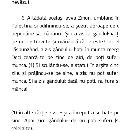
nevăzut.
6. Altădată acelaşi avva Zinon, umblând în
Palestina şi odihnindu-se, a şezut aproape de o
pepenărie să mănânce. Şi i-a zis lui gândul: ia-ţi
ţie un castravete şi mănâncă că ce este? Iar el
răspunzând, a zis gândului: hoţii în munca merg.
Deci cearcă-te pe tine de aici, de poţi suferi
munca. (1) Şi sculându-se, a statut în arşiţa cinci
zile. şi prăjindu-se pe sine, a zis: nu pot suferi
munca. Şi a zis gândului: dacă nu poţi, nu fura şi
mânca!
(1) în alte cărţi se zice: şi a început a se bate pe
sine. Apoi zice gândului: de nu poţi suferi (şi
celelalte).