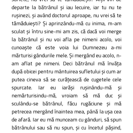
departe la bătrânul şi iau lecuire, iar tu nu te
ruşinezi, şi având doctorul aproape, nu vrei să te
tămăduieşti? Şi aprinzându-mă cu inima, m-am
sculat şi întru sine-mi am zis, că dacă voi merge
la bătrânul şi nu voi afla pe nimeni acolo, voi
cunoaşte că este voia lui Dumnezeu a-mi
mărturisi gândurile mele. Şi mergând eu acolo, n-
am aflat pe nimeni. Deci bătrânul mă învăţa
după obicei pentru mântuirea sufletului şi cum ar
putea cineva să se curăţească de cugetele cele
spurcate. Iar eu iarăşi ruşinându-mă şi
nemărturisindu-mă, vroiam să mă duc şi
sculându-se bătrânul, făcu rugăciune şi mă
petrecea mergând înaintea mea, până la uşa cea
de afară. Iar eu mă munceam cu gânduri, să spun
bătrânului sau să nu spun, şi cu încetul păşind,