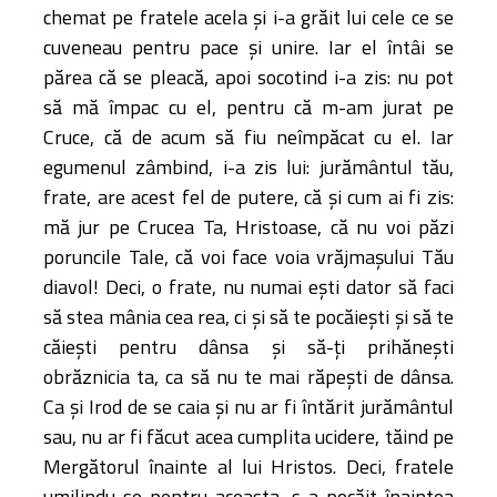
chemat pe fratele acela şi i-a grăit lui cele ce se
cuveneau pentru pace şi unire. Iar el întâi se
părea că se pleacă, apoi socotind i-a zis: nu pot
să mă împac cu el, pentru că m-am jurat pe
Cruce, că de acum să fiu neîmpăcat cu el. Iar
egumenul zâmbind, i-a zis lui: jurământul tău,
frate, are acest fel de putere, că şi cum ai fi zis:
mă jur pe Crucea Ta, Hristoase, că nu voi păzi
poruncile Tale, că voi face voia vrăjmaşului Tău
diavol! Deci, o frate, nu numai eşti dator să faci
să stea mânia cea rea, ci şi să te pocăieşti şi să te
căieşti pentru dânsa şi să-ţi prihăneşti
obrăznicia ta, ca să nu te mai răpeşti de dânsa.
Ca şi Irod de se caia şi nu ar fi întărit jurământul
sau, nu ar fi făcut acea cumplita ucidere, tăind pe
Mergătorul înainte al lui Hristos. Deci, fratele
umilindu-se pentru aceasta, s-a pocăit înaintea