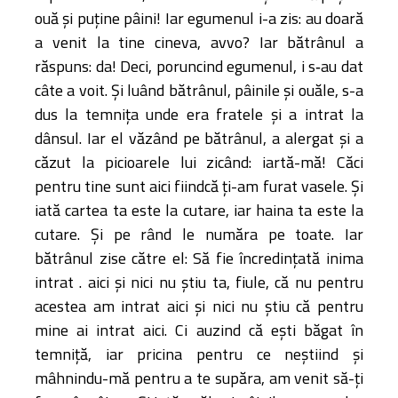
ouă şi puţine pâini! Iar egumenul i-a zis: au doară
a venit la tine cineva, avvo? Iar bătrânul a
răspuns: da! Deci, poruncind egumenul, i s‑au dat
câte a voit. Şi luând bătrânul, pâinile şi ouăle, s-a
dus la temniţa unde era fratele şi a intrat la
dânsul. Iar el văzând pe bătrânul, a alergat şi a
căzut la picioarele lui zicând: iartă-mă! Căci
pentru tine sunt aici fiindcă ţi-am furat vasele. Şi
iată cartea ta este la cutare, iar haina ta este la
cutare. Şi pe rând le număra pe toate. Iar
bătrânul zise către el: Să fie încredinţată inima
intrat . aici şi nici nu ştiu ta, fiule, că nu pentru
acestea am intrat aici şi nici nu ştiu că pentru
mine ai intrat aici. Ci auzind că eşti băgat în
temniţă, iar pricina pentru ce neştiind şi
mâhnindu-mă pentru a te supăra, am venit să-ţi