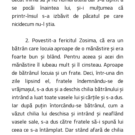
se pocăi înaintea lui, şi-i mulţumea că
printr‑însul s-a izbăvit de păcatul pe care
nicidecum nu-l ştia.
2. Povestit-a fericitul Zosima, că era un
bătrân care locuia aproape de o mănăstire şi era
foarte bun şi blând. Pentru aceea şi acei din
mănăstire îl iubeau mult şi îl cinsteau. Aproape
de bătrânul locuia şi un frate. Deci, într-una din
zile lipsind el, fratele îndemnându-se de
vrăjmaşul, s-a dus şi a deschis chilia bătrânului şi
intrând a luat toate vasele lui şi cărţile şi s-a dus.
Iar după puţin întorcându-se bătrânul, cum a
văzut chilia lui deschisa şi intrând şi neaflând
vasele sale, s-a dus către fratele să-i spună lui
ceea ce s-a întâmplat. Dar stând afară de chilia