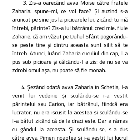
3. Zis-a oarecând avva Moise către fratele
Zaharia: spune-mi, ce voi face? Şi auzind s-a
aruncat pe sine jos la picioarele lui, zicând: tu mă
întrebi, părinte? Zis-a lui bătrânul: cred mie, fiule
Zaharie, că am văzut pe Duhul Sfânt pogorându-
se peste tine şi dintru aceasta sunt silit să te
întreb. Atunci, luând Zaharia cuculiul din cap, l-a
pus sub picioare şi călcându-l a zis: de nu se va
zdrobi omul aşa, nu poate să fie monah.
4. Şezând odată avva Zaharia în Schetia, i-a
venit lui vedenie şi sculându-se i-a vestit
părintelui sau Carion, iar bătrânul, fiindcă era
lucrator, nu era iscusit la acestea şi sculându-se
l-a bătut zicând că de la draci este. Dar a rămas
cu gândul la aceasta. Şi sculându-se, s-a dus
către avva Pimen noaptea şi i-a vestit lui lucrul