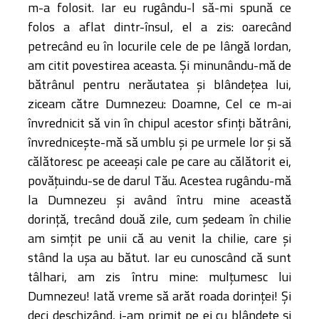
m-a folosit. Iar eu rugându-l să-mi spună ce
folos a aflat dintr-însul, el a zis: oarecând
petrecând eu în locurile cele de pe lângă Iordan,
am citit povestirea aceasta. Şi minunându-mă de
bătrânul pentru nerăutatea şi blândeţea lui,
ziceam către Dumnezeu: Doamne, Cel ce m-ai
învrednicit să vin în chipul acestor sfinţi bătrâni,
învredniceşte-mă să umblu şi pe urmele lor şi să
călătoresc pe aceeaşi cale pe care au călătorit ei,
povăţuindu-se de darul Tău. Acestea rugându-mă
la Dumnezeu şi având întru mine această
dorinţă, trecând două zile, cum şedeam în chilie
am simţit pe unii că au venit la chilie, care şi
stând la uşa au bătut. Iar eu cunoscând că sunt
tâlhari, am zis întru mine: mulţumesc lui
Dumnezeu! Iată vreme să arăt roada dorinţei! Şi
deci deschizând, i-am primit pe ei cu blândeţe şi