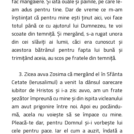
fac mângâiere. Şi iată ouăle şi pâinile, pe care le-
am adus pentru tine. Dar de vreme ce m-am
înştiinţat că pentru mine eşti ţinut aici, voi face
totul până ce cu ajutorul lui Dumnezeu, te voi
scoate din temniţă. Şi mergând, s-a rugat unora
din cei slăviţi ai lumii, căci era cunoscut şi
acestora bătrânul pentru fapta lui bună şi
trimiţând aceia, au scos pe fratele din temniţă.
3. Zicea avva Zosima că mergând el în Sfânta
Cetate (Ierusalimul) a venit la dânsul oarecare
iubitor de Hristos şi i-a zis: avvo, am un frate
şezător împreună cu mine şi din ispita vicleanului
am avut prigonire între noi. Apoi eu pocăindu-
mă, acela nu voieşte să se împace cu mine.
Pleacă-te dar, pentru Domnul şi-i vorbeşte lui
cele pentru pace. Iar el cum a auzit, îndată a