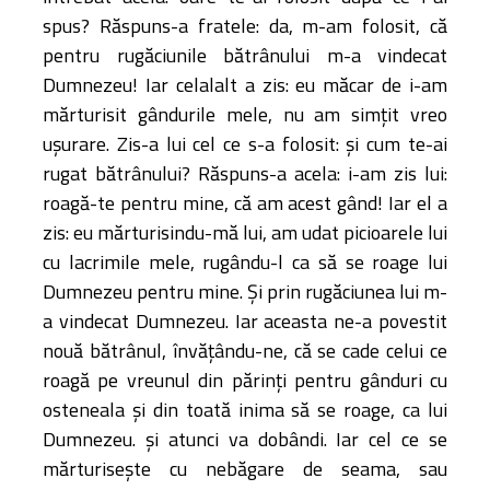
spus? Răspuns-a fratele: da, m-am folosit, că
pentru rugăciunile bătrânului m-a vindecat
Dumnezeu! Iar celalalt a zis: eu măcar de i-am
mărturisit gândurile mele, nu am simţit vreo
uşurare. Zis-a lui cel ce s-a folosit: şi cum te-ai
rugat bătrânului? Răspuns-a acela: i-am zis lui:
roagă-te pentru mine, că am acest gând! Iar el a
zis: eu mărturisindu-mă lui, am udat picioarele lui
cu lacrimile mele, rugându-l ca să se roage lui
Dumnezeu pentru mine. Şi prin rugăciunea lui m-
a vindecat Dumnezeu. Iar aceasta ne-a povestit
nouă bătrânul, învăţându-ne, că se cade celui ce
roagă pe vreunul din părinţi pentru gânduri cu
osteneala şi din toată inima să se roage, ca lui
Dumnezeu. şi atunci va dobândi. Iar cel ce se
mărturiseşte cu nebăgare de seama, sau