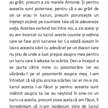
au grăit, precum a zis marele Antonie. Şi pentru
aceasta sunt puternice, pentru că s-au grăit de
cei ce erau în lucruri, precum porunceşte un
înţelept zicând: pe cuvintele tale să le adevereze
viaţa. Acestea vorbind noi între noi, a zis acela: şi
eu am încercat cu lucrul aceste cuvinte şi odihna
care se face prin lucrarea lor. Ca odată aveam în
lavra aceasta iubit cu adevărat pe un diacon care
nu ştiu de unde a luat prepus asupra mea pentru
un lucru care îi aducea lui scârba. Deci a început a
se purta către mine cu posomorâre. Iar eu
văzându-l pe el posomorât asupra mea, l-am
întrebat că să ştiu pricina scârbei. Iar el mi-a zis:
lucrul acesta l-ai făcut şi pentru aceasta sunt
mâhnit asupra ta. Iar eu neştiind în sine-mi un
lucru ca acesta, precum zicea acela că am făcut, îl
încredinţam că n-am nicidecum ştire de lucrul