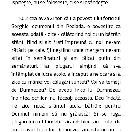
ispiteşte, nu se foloseşte, ci se şi osândeşte.
10. Zicea avva Zinon că i-a povestit lui fericitul
Serghie, egumenul din Pediada, o povestire ca
aceasta: odată - zice - călătorind noi cu un bătrân
sfânt, fiind şi alt fraţi împreună cu noi, ne-am
rătăcit pe cale. Şi neştiind unde mergem ne-am
aflat în semănaturi şi am călcat puţin din
semănaturi. Iar plugarul simţind, că s-a
întâmplat de lucra acolo, a început a ne ocara şi a
zice cu mânie: voi călugări sunteţi? Voi va temeţi
de Dumnezeu? De aveaţi frica lui Dumnezeu
înaintea ochilor, nu făceaţi aceasta. Deci îndată
ne zice nouă sfântul acela bătrân: pentru
Domnul nimeni să nu grăiască! Şi se ruga
plugarului cu blândeţe, zicând: bine zici, fiule; de
am fi avut frica lui Dumnezeu aceasta nu am fi