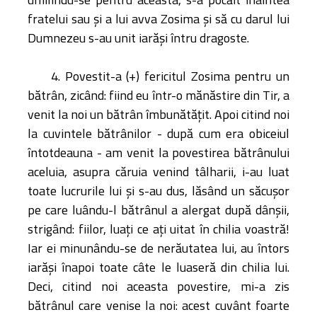
fratelui sau şi a lui avva Zosima şi să cu darul lui
Dumnezeu s-au unit iarăşi întru dragoste.
4. Povestit-a (+) fericitul Zosima pentru un
bătrân, zicând: fiind eu într-o mănăstire din Tir, a
venit la noi un bătrân îmbunătăţit. Apoi citind noi
la cuvintele bătrânilor - după cum era obiceiul
întotdeauna - am venit la povestirea bătrânului
aceluia, asupra căruia venind tâlharii, i-au luat
toate lucrurile lui şi s-au dus, lăsând un săcuşor
pe care luându-l bătrânul a alergat după dânşii,
strigând: fiilor, luaţi ce aţi uitat în chilia voastră!
Iar ei minunându-se de nerăutatea lui, au întors
iarăşi înapoi toate câte le luaseră din chilia lui.
Deci, citind noi aceasta povestire, mi-a zis
bătrânul care venise la noi: acest cuvânt foarte