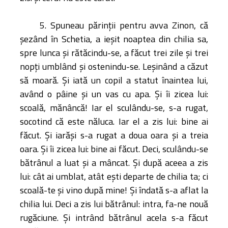
5. Spuneau părinţii pentru avva Zinon, că
şezând în Schetia, a ieşit noaptea din chilia sa,
spre lunca şi rătăcindu-se, a făcut trei zile şi trei
nopţi umblând şi ostenindu-se. Leşinând a căzut
să moară. Şi iată un copil a statut înaintea lui,
având o pâine şi un vas cu apa. Şi îi zicea lui:
scoală, mănâncă! Iar el sculându-se, s-a rugat,
socotind că este năluca. Iar el a zis lui: bine ai
făcut. Şi iarăşi s-a rugat a doua oara şi a treia
oara. Şi îi zicea lui: bine ai făcut. Deci, sculându-se
bătrânul a luat şi a mâncat. Şi după aceea a zis
lui: cât ai umblat, atât eşti departe de chilia ta; ci
scoală-te şi vino după mine! Şi îndată s-a aflat la
chilia lui. Deci a zis lui bătrânul: intra, fa-ne nouă
rugăciune. Şi intrând bătrânul acela s-a făcut