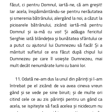
făcut, ci pentru Domnul, iartă-ne, că am greşit!
Iar acela, înspăimântându-se pentru nerăutatea
şi smerenia bătrânului, alergând la noi, a căzut la
picioarele bătrânului, zicând: iartă-mă pentru
Domnul şi ia-mă cu voi! Şi adăuga fericitul
Serghie: iată blândeţea şi bunătatea sfântului ce
a putut cu ajutorul lui Dumnezeu să facă! Şi a
mântuit sufletul ce era făcut după chipul lui
Dumnezeu pe care îl voieşte Dumnezeu, mai
mult decât nenumărate lumi cu banii lor.
11. Odată ne-am dus la unul din părinţi şi l-am
întrebat pe el zicând: de va avea cineva vreun
gând şi se vede pe sine biruit; şi de multe ori
citind cele ce au zis părinţii pentru un gând ca
acela, se ispiteşte să facă acelea şi nicidecum nu