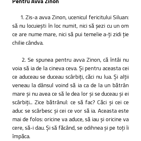
Pentru Avva Zinon
Amministrativa
Decanati
1. Zis-a avva Zinon, ucenicul fericitului Siluan:
Monasteri,
să nu locuieşti în loc numit, nici să şezi cu un om
chiese e
ce are nume mare, nici să pui temelie a-ţi zidi ţie
monumenti
chilie cândva.
Diaconie
Associazioni e
2. Se spunea pentru avva Zinon, că întâi nu
Centri
voia să ia de la cineva ceva. Şi pentru aceasta cei
Cimiteri
ce aduceau se duceau scârbiţi, căci nu lua. Şi alţii
Parrocchie
veneau la dânsul voind să ia ca de la un bătrân
mare şi nu avea ce să le dea lor şi se duceau şi ei
RISORSE
scârbiţi... Zice bătrânul: ce să fac? Căci şi cei ce
RISORSE
Apostolia Italia
aduc se scârbesc şi cei ce vor să ia. Aceasta este
Comunicati stampa
mai de folos: oricine va aduce, să iau şi oricine va
Gli Statuti e le leggi
cere, să-i dau. Şi să făcând, se odihnea şi pe toţi îi
Lettere pastorali
împăca.