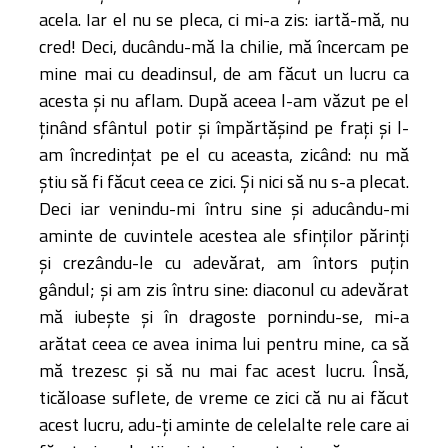
acela. Iar el nu se pleca, ci mi-a zis: iartă-mă, nu
cred! Deci, ducându-mă la chilie, mă încercam pe
mine mai cu deadinsul, de am făcut un lucru ca
acesta şi nu aflam. După aceea l-am văzut pe el
ţinând sfântul potir şi împărtăşind pe fraţi şi l-
am încredinţat pe el cu aceasta, zicând: nu mă
ştiu să fi făcut ceea ce zici. Şi nici să nu s-a plecat.
Deci iar venindu-mi întru sine şi aducându-mi
aminte de cuvintele acestea ale sfinţilor părinţi
şi crezându-le cu adevărat, am întors puţin
gândul; şi am zis întru sine: diaconul cu adevărat
mă iubeşte şi în dragoste pornindu-se, mi-a
arătat ceea ce avea inima lui pentru mine, ca să
mă trezesc şi să nu mai fac acest lucru. Însă,
ticăloase suflete, de vreme ce zici că nu ai făcut
acest lucru, adu-ţi aminte de celelalte rele care ai