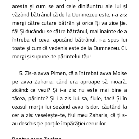
acesta şi cum se ard cele dinlăuntru ale lui şi
văzând bătrânul că de la Dumnezeu este, i-a zis:
mergi către cutare bătrân şi orice îţi va zice ţie,
fă! Şi ducându-se către bătrânul, mai înainte de a
întreba el ceva, apucând bătrânul, i-a spus lui
toate şi cum că vedenia este de la Dumnezeu. Ci,
mergi şi supune-te părintelui tău!
5. Zis-a avva Pimen, că a întrebat avva Moise
pe avva Zaharia, când era aproape să moară,
zicând: ce vezi? Şi i-a zis: nu este mai bine a
tăcea, părinte? Şi i-a zis lui: sa, fiule; taci! Şi în
ceasul morţii lui şezând avva Isidor, căutând la
cer a zis: veseleşte-te, fiul meu Zaharia, că ţi s-
au deschis ţie porţile împărăţiei cerurilor.