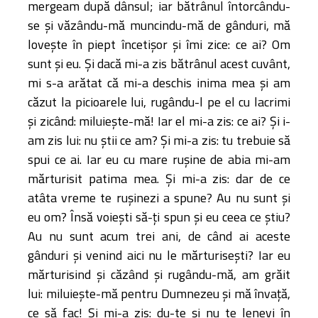
mergeam după dânsul; iar bătrânul întorcându-
se şi văzându-mă muncindu-mă de gânduri, mă
loveşte în piept încetişor şi îmi zice: ce ai? Om
sunt şi eu. Şi dacă mi-a zis bătrânul acest cuvânt,
mi s-a arătat că mi-a deschis inima mea şi am
căzut la picioarele lui, rugându-l pe el cu lacrimi
şi zicând: miluieşte-mă! Iar el mi-a zis: ce ai? Şi i-
am zis lui: nu ştii ce am? Şi mi-a zis: tu trebuie să
spui ce ai. Iar eu cu mare ruşine de abia mi-am
mărturisit patima mea. Şi mi-a zis: dar de ce
atâta vreme te ruşinezi a spune? Au nu sunt şi
eu om? Însă voieşti să-ţi spun şi eu ceea ce ştiu?
Au nu sunt acum trei ani, de când ai aceste
gânduri şi venind aici nu le mărturiseşti? Iar eu
mărturisind şi căzând şi rugându-mă, am grăit
lui: miluieşte-mă pentru Dumnezeu şi mă învaţă,
ce să fac! Şi mi-a zis: du-te şi nu te lenevi în