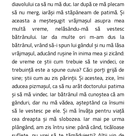
diavolului ca să nu mă duc. Iar după ce mă plecam
să nu merg, iarăşi mă stăpâneam de patimă. Şi
aceasta a meşteşugit vrăjmaşul asupra mea
multă vreme, nelăsându-mă să vestesc
bătrânului. Iar da multe ori m-am dus la
bătrânul, vrând să-i spun lui gândul şi nu mă lăsa
vrăjmaşul, aducând ruşine în inima mea şi zicând:
de vreme ce ştii cum trebuie să te vindeci, ce
trebuinţă este a spune cuiva? Căci porţi grijă de
sine; ştii cum au zis părinţii. Şi acestea, zice, îmi
aducea pizmaşul, ca să nu arăt doctorului patima
şi să mă vindec. Iar bătrânul mă cunoştea că am
gânduri, dar nu mă vădea, aşteptând ca însumi
să le vestesc pe ele. Şi mă învăţa pentru viaţă
cea dreapta şi mă slobozea. Iar mai pe urma
plângând, am zis întru sine: până când, ticăloase
suflete, nu vrei să te tămăduieşti? Alţii vin de