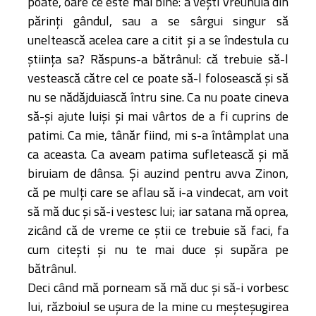
poate, oare ce este mai bine: a veşti vreunuia din
părinţi gândul, sau a se sârgui singur să
uneltească acelea care a citit şi a se îndestula cu
ştiinţa sa? Răspuns-a bătrânul: că trebuie să-l
vestească către cel ce poate să-l folosească şi să
nu se nădăjduiască întru sine. Ca nu poate cineva
să-şi ajute luişi şi mai vârtos de a fi cuprins de
patimi. Ca mie, tânăr fiind, mi s-a întâmplat una
ca aceasta. Ca aveam patima sufletească şi mă
biruiam de dânsa. Şi auzind pentru avva Zinon,
că pe mulţi care se aflau să i-a vindecat, am voit
să mă duc şi să-i vestesc lui; iar satana mă oprea,
zicând că de vreme ce ştii ce trebuie să faci, fa
cum citeşti şi nu te mai duce şi supăra pe
bătrânul.
Deci când mă porneam să mă duc şi să-i vorbesc
lui, războiul se uşura de la mine cu meşteşugirea