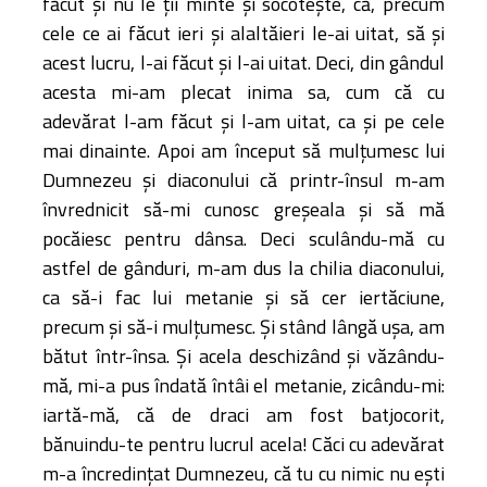
făcut şi nu le ţii minte şi socoteşte, că, precum
cele ce ai făcut ieri şi alaltăieri le-ai uitat, să şi
acest lucru, l-ai făcut şi l-ai uitat. Deci, din gândul
acesta mi-am plecat inima sa, cum că cu
adevărat l-am făcut şi l-am uitat, ca şi pe cele
mai dinainte. Apoi am început să mulţumesc lui
Dumnezeu şi diaconului că printr-însul m-am
învrednicit să-mi cunosc greşeala şi să mă
pocăiesc pentru dânsa. Deci sculându-mă cu
astfel de gânduri, m-am dus la chilia diaconului,
ca să-i fac lui metanie şi să cer iertăciune,
precum şi să-i mulţumesc. Şi stând lângă uşa, am
bătut într-însa. Şi acela deschizând şi văzându-
mă, mi-a pus îndată întâi el metanie, zicându-mi:
iartă-mă, că de draci am fost batjocorit,
bănuindu-te pentru lucrul acela! Căci cu adevărat
m-a încredinţat Dumnezeu, că tu cu nimic nu eşti