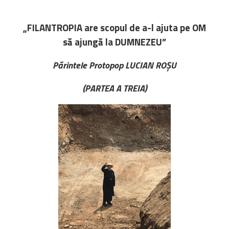
Biblioteca
Risorse multimediali
„FILANTROPIA are scopul de a-l ajuta pe OM
Opinioni Ortodosse
să ajungă la DUMNEZEU”
Dalla vita
della”famiglia” della
Părintele Protopop LUCIAN ROȘU
diocesi
(PARTEA A TREIA)
CSDE
La Parola del Vescovo
Lectura Lunii
Prezentarea
Parohiilor
CONTATTI