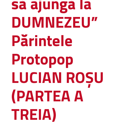
să ajungă la
Amministrativa
DUMNEZEU”
Decanati
Monasteri,
chiese e
Părintele
monumenti
Diaconie
Protopop
Associazioni e
Centri
Cimiteri
LUCIAN ROȘU
Parrocchie
(PARTEA A
RISORSE
RISORSE
Apostolia Italia
TREIA)
Comunicati stampa
Gli Statuti e le leggi
Lettere pastorali