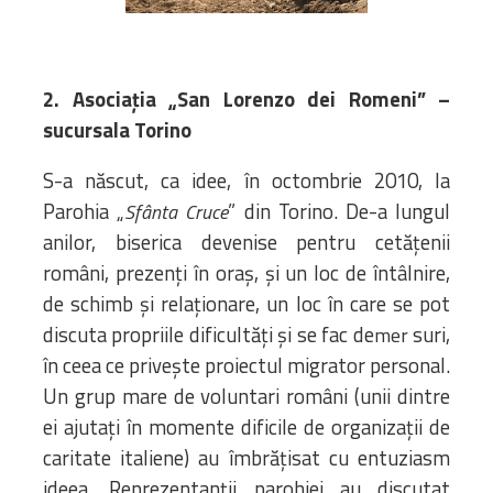
2. Asociația „San Lorenzo dei Romeni” –
sucursala Torino
S-a născut, ca idee, în octombrie 2010, la
Parohia „
” din Torino. De-a lungul
Sfânta Cruce
anilor, biserica devenise pentru cetățenii
români, prezenți în oraș, și un loc de întâlnire,
de schimb și relaționare, un loc în care se pot
discuta propriile dificultăți și se fac de
suri,
mer
în ceea ce privește proiectul migrator personal.
Un grup mare de voluntari români (unii dintre
ei ajutați în momente dificile de organizații de
caritate italiene) au îmbrățisat cu entuziasm
ideea. Reprezentanții parohiei au discutat