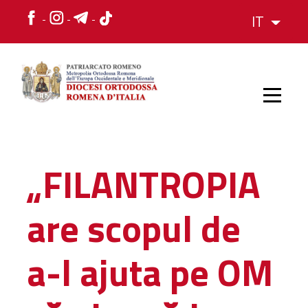
IT
HOME
„FILANTROPIA
STORIA
are scopul de
VESCOVO
a-l ajuta pe OM
L'ORGANIZZAZIONE
L'ORGANIZZAZIONE
La Struttura