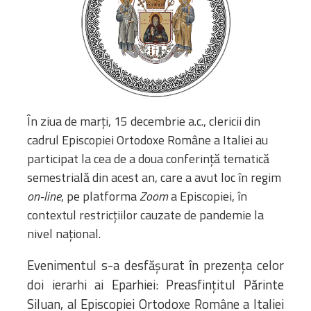
Biblioteca
Risorse multimediali
Opinioni Ortodosse
Dalla vita
della”famiglia” della
diocesi
CSDE
În ziua de marți, 15 decembrie a.c., clericii din
La Parola del Vescovo
cadrul Episcopiei Ortodoxe Române a Italiei au
Lectura Lunii
participat la cea de a doua conferință tematică
Prezentarea
semestrială din acest an, care a avut loc în regim
Parohiilor
on-line
, pe platforma
Zoom
a Episcopiei, în
contextul restricțiilor cauzate de pandemie la
nivel național.
CONTATTI
Evenimentul s-a desfășurat în prezența celor
doi ierarhi ai Eparhiei: Preasfințitul Părinte
Siluan, al Episcopiei Ortodoxe Române a Italiei