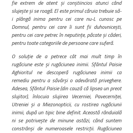
fie extrem de atent și conștiincios atunci când
slujește și se roagă. El este primul căruia trebuie să-
i plângă inima pentru cei care nu-L cunosc pe
Domnul, pentru cei care îi sunt fii duhovnicești,
pentru cei care petrec în neputințe, păcate și căderi,
pentru toate categoriile de persoane care suferă.
O soluție de a petrece cât mai mult timp în
rugăciune este și rugăciunea inimii. Sfântul Paisie
Aghioritul ne descoperă rugăciunea inimii ca
remediu pentru a săvârși o adevărată priveghere.
Adesea, Sfântul Paisie (din cauză că lipsea un preot
slujitor), înlocuia slujirea Vecerniei, Pavecerniței,
Utreniei și a Miezonopticii, cu rostirea rugăciunii
inimii, după un tipic bine definit. Această rânduială
ni se potrivește de minune astăzi, când suntem
constrânși de numeroasele restricții. Rugăciunea