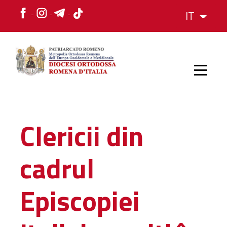
IT
HOME
Clericii din
STORIA
cadrul
VESCOVO
Episcopiei
L'ORGANIZZAZIONE
L'ORGANIZZAZIONE
La Struttura