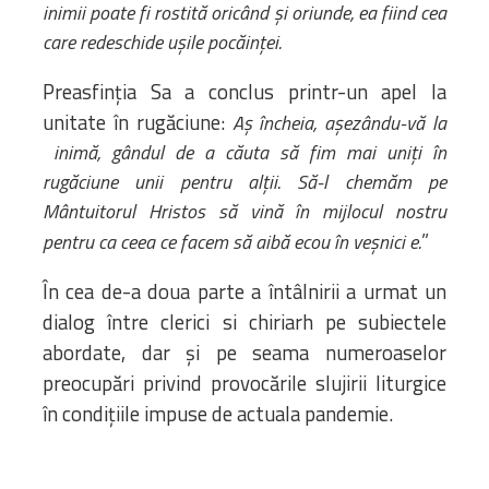
inimii poate fi rostită oricând și oriunde, ea fiind cea
care redeschide ușile pocăinței.
Preasfinția Sa a conclus printr-un apel la
unitate în rugăciune:
Aș încheia, așezându-vă la
inimă, gândul de a căuta să fim mai uniți în
rugăciune unii pentru alții. Să-l chemăm pe
Mântuitorul Hristos să vină în mijlocul nostru
”
pentru ca ceea ce facem să aibă ecou în veșn
ici
e.
În cea de-a doua parte a întâlnirii a urmat un
dialog între clerici si chiriarh pe subiectele
abordate, dar și pe seama numeroaselor
preocupări privind provocările slujirii liturgice
în condițiile impuse de actuala pandemie.