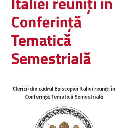
Italiei reuniți în
Amministrativa
Conferință
Decanati
Monasteri,
chiese e
Tematică
monumenti
Diaconie
Semestrială
Associazioni e
Centri
Cimiteri
Parrocchie
Clericii din cadrul Episcopiei Italiei reuniți în
RISORSE
Conferință Tematică Semestrială
RISORSE
Apostolia Italia
Comunicati stampa
Gli Statuti e le leggi
Lettere pastorali