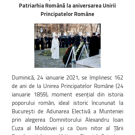
Biblioteca
Patriarhia Română la aniversarea Unirii
Risorse multimediali
Principatelor Române
Opinioni Ortodosse
Dalla vita
della”famiglia” della
diocesi
CSDE
La Parola del Vescovo
Lectura Lunii
Prezentarea
Duminică, 24 ianuarie 2021, se împlinesc 162
Parohiilor
de ani de la Unirea Principatelor Române (24
ianuarie 1859), moment esențial din istoria
poporului român, ideal istoric încununat la
CONTATTI
Bucureşti de Adunarea Electivă a Munteniei
prin alegerea Domnitorului Alexandru Ioan
Cuza al Moldovei și ca
nitor al Ţării
Dom