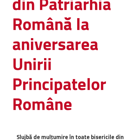
din Patriarhia
Amministrativa
Română la
Decanati
Monasteri,
chiese e
aniversarea
monumenti
Diaconie
Unirii
Associazioni e
Centri
Cimiteri
Principatelor
Parrocchie
Române
RISORSE
RISORSE
Apostolia Italia
Comunicati stampa
Gli Statuti e le leggi
Lettere pastorali
Slujbă de mulţumire în toate bisericile din