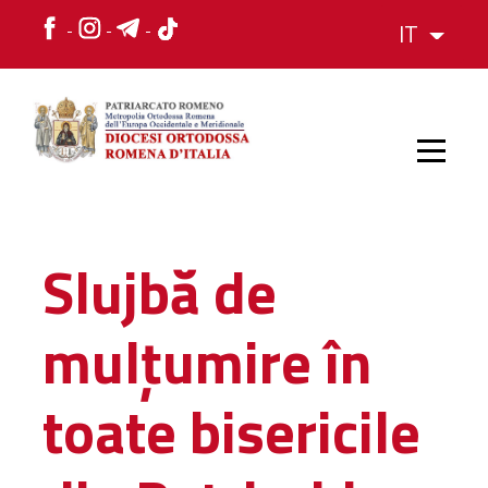
IT
HOME
Slujbă de
STORIA
mulţumire în
VESCOVO
toate bisericile
L'ORGANIZZAZIONE
L'ORGANIZZAZIONE
La Struttura