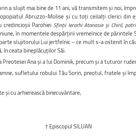
orin a slujit mai bine de 11 ani, vă transmitem și noi, împ
opopiatul Abruzzo-Molise și cu toți ceilalți clerici din 
cu credincioșii Parohiei
Sfinții Ierarhi Atanasie și Chiril, patr
une, în momentele despărțirii vremelnice de părintele So
rte slujitorului Lui jertfelnic – ce mult s-a ostenit în că
, în ceata bineplăcuților Săi.
Preotesei Ana și a lui Dominik, precum și a tuturor rudenii
amne, sufletului robului Tău Sorin, preotul, fratele și îm
te și cu arhierească binecuvântare,
† Episcopul SILUAN