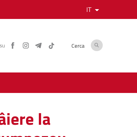
IT
 su
Cerca
iere la