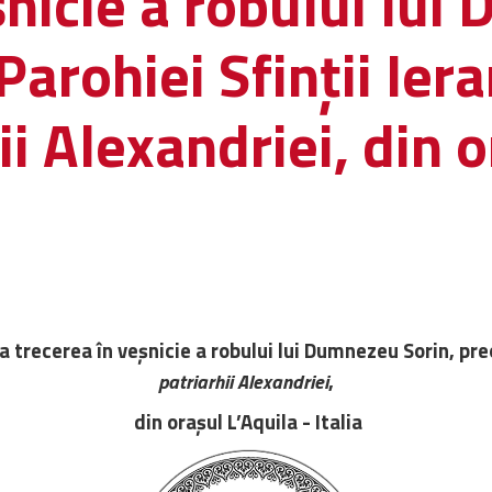
șnicie a robului lu
Parohiei Sfinții Iera
hii Alexandriei, din 
 trecerea în veșnicie a robului lui Dumnezeu Sorin, pre
,
patriarhii Alexandriei
din orașul L’Aquila - Italia