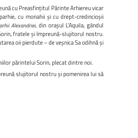
reună cu Preasfințitul Părinte Arhiereu vicar
eparhie, cu monahii și cu drept-credincioșii
, din orașul L’Aquila, gândul
iarhii Alexandriei
rin, fratele și împreună-slujitorul nostru.
utarea oii pierdute – de veșnica Sa odihnă și
lor părintelui Sorin, plecat dintre noi.
preună slujitorul nostru și pomenirea lui să