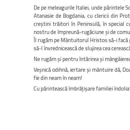
De pe meleagurile Italiei, unde părintele S
Atanasie de Bogdania, cu clericii din Prot
creștini trăitori în Peninsulă, în special 
nostru de împreună-rugăciune și de comuni
Îl rugăm pe Mântuitorul Hristos să-i facă pa
să-l învrednicească de slujirea cea cerească
Ne rugăm și pentru întărirea și mângâierea 
Veșnică odihnă, iertare și mântuire dă, Do
fie din neam în neam!
Cu părintească îmbrățișare familiei îndolia