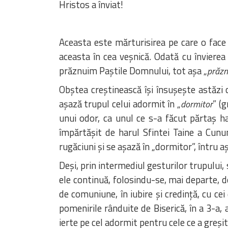
Hristos a înviat!
Aceasta este mărturisirea pe care o face o
aceasta în cea veșnică. Odată cu învierea 
prăznuim Paștile Domnului, tot așa „
prăz
Obștea creștinească își însușește astăzi cu
așază trupul celui adormit în „
” (g
dormitor
unui odor, ca unul ce s-a făcut părtaș ha
împărtășit de harul Sfintei Taine a Cunu
rugăciuni și se așază în „dormitor”, întru aș
Deși, prin intermediul gesturilor trupului, 
ele continuă, folosindu-se, mai departe, d
de comuniune, în iubire și credință, cu cei
pomenirile rânduite de Biserică, în a 3-a, 
ierte pe cel adormit pentru cele ce a greșit