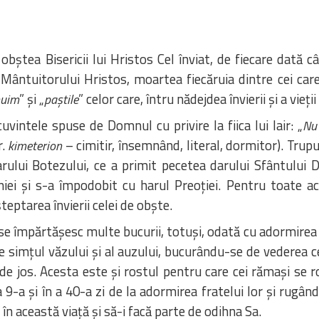
bștea Bisericii lui Hristos Cel înviat, de fiecare dată c
Mântuitorului Hristos, moartea fiecăruia dintre cei care
” și „
” celor care, întru nădejdea învierii și a vie
nuim
paștile
vintele spuse de Domnul cu privire la fiica lui Iair: „
Nu 
r.
– cimitir, însemnând, literal, dormitor). Trup
kimeterion
rului Botezului, ce a primit pecetea darului Sfântului D
niei și s-a împodobit cu harul Preoției. Pentru toate a
teptarea învierii celei de obște.
se împărtășesc multe bucurii, totuși, odată cu adormirea tru
e simțul văzului și al auzului, bucurându-se de vederea c
 de jos. Acesta este și rostul pentru care cei rămași se r
a 9-a și în a 40-a zi de la adormirea fratelui lor și rugân
 în această viață și să-i facă parte de odihna Sa.