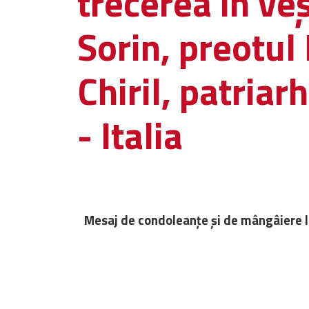
trecerea în ve
Sorin, preotul 
Chiril, patriar
- Italia
Mesaj de condoleanțe și de mângâiere la