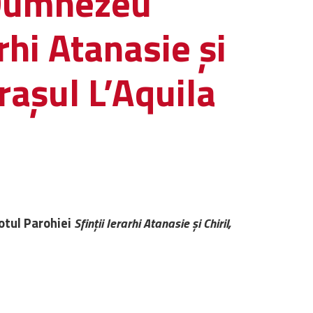
i Dumnezeu
rhi Atanasie și
orașul L’Aquila
otul Parohiei
Sfinții Ierarhi Atanasie și Chiril,