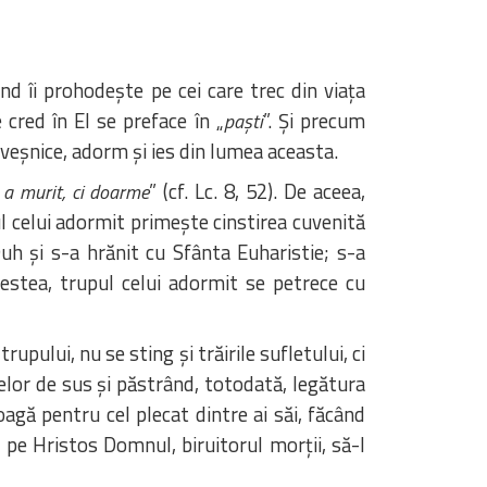
ând îi prohodește pe cei care trec din viața
 cred în El se preface în „
”. Și precum
paști
ții veșnice, adorm și ies din lumea aceasta.
” (cf. Lc. 8, 52). De aceea,
a murit, ci doarme
ul celui adormit primește cinstirea cuvenită
uh și s-a hrănit cu Sfânta Euharistie; s-a
cestea, trupul celui adormit se petrece cu
pului, nu se sting și trăirile sufletului, ci
elor de sus și păstrând, totodată, legătura
oagă pentru cel plecat dintre ai săi, făcând
d pe Hristos Domnul, biruitorul morții, să-l