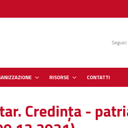
Seguici
GANIZZAZIONE
RISORSE
CONTATTI
r. Credința - patr