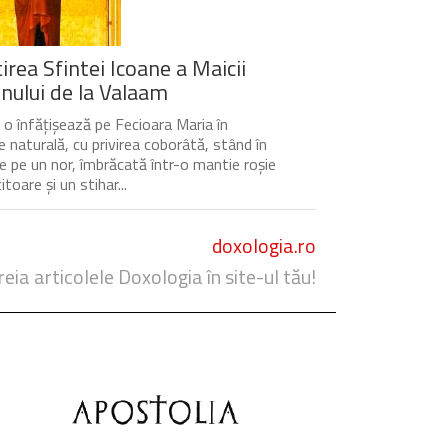
irea Sfintei Icoane a Maicii
ului de la Valaam
 o înfățișează pe Fecioara Maria în
 naturală, cu privirea coborâtă, stând în
re pe un nor, îmbrăcată într-o mantie roșie
itoare și un stihar...
doxologia.ro
reia articolele Doxologia în site-ul tău!