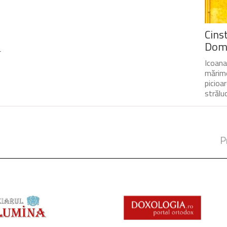
Cinst
Domn
-
Icoana
mărime
picioa
străluc
P