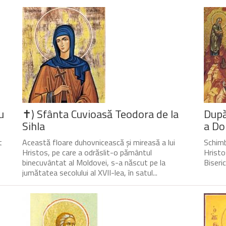
u
✝) Sfânta Cuvioasă Teodora de la
După
Sihla
a Do
t
Această floare duhovnicească și mireasă a lui
Schimb
Hristos, pe care a odrăslit-o pământul
Hristo
binecuvântat al Moldovei, s-a născut pe la
Biseri
jumătatea secolului al XVII-lea, în satul...