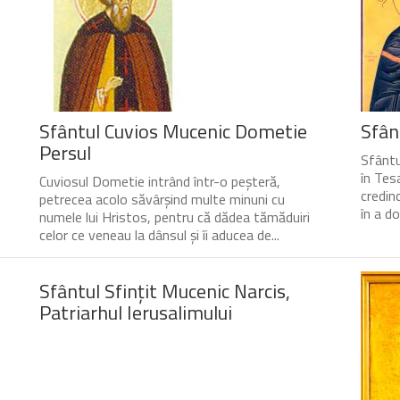
Sfântul Cuvios Mucenic Dometie
Sfân
Persul
Sfântu
în Tesa
Cuviosul Dometie intrând într-o peșteră,
credin
petrecea acolo săvârșind multe minuni cu
în a do
numele lui Hristos, pentru că dădea tămăduiri
celor ce veneau la dânsul și îi aducea de...
Sfântul Sfinţit Mucenic Narcis,
Patriarhul Ierusalimului