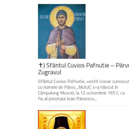
✝) Sfântul Cuvios Pafnutie – Pârv
Zugravul
Sfântul Cuvios Pafnutie, vestit iconar cunoscu
cu numele de Pârvu „Mutul”, s-a născut în
Câmpulung Muscel, la 12 octombrie 1657, ca
fiu al preotului Ioan Pârvescu...