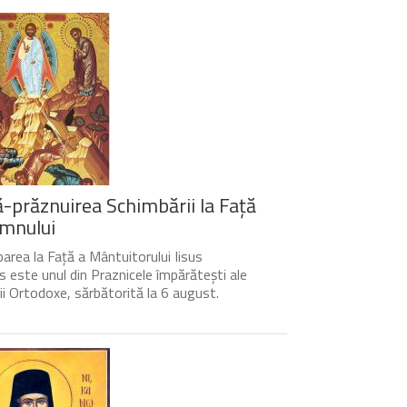
-prăznuirea Schimbării la Față
mnului
area la Față a Mântuitorului Iisus
s este unul din Praznicele împărătești ale
cii Ortodoxe, sărbătorită la 6 august.