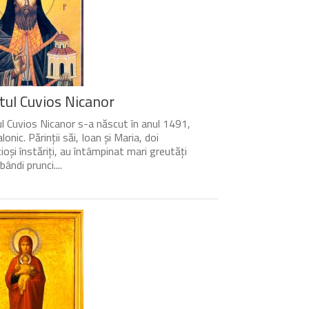
tul Cuvios Nicanor
l Cuvios Nicanor s-a născut în anul 1491,
lonic. Părinții săi, Ioan și Maria, doi
cioși înstăriți, au întâmpinat mari greutăți
bândi prunci....