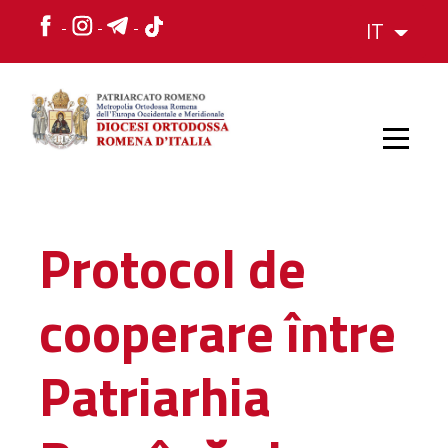
IT
HOME
Protocol de
STORIA
cooperare între
VESCOVO
Patriarhia
L'ORGANIZZAZIONE
L'ORGANIZZAZIONE
La Struttura