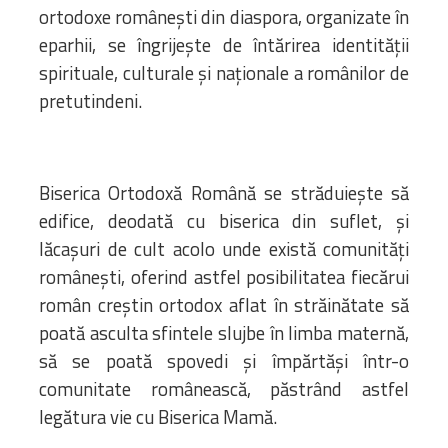
ortodoxe româneşti din diaspora, organizate în
eparhii, se îngrijeşte de întărirea identităţii
spirituale, culturale şi naţionale a românilor de
pretutindeni.
Biserica Ortodoxă Română se străduieşte să
edifice, deodată cu biserica din suflet, şi
lăcaşuri de cult acolo unde există comunităţi
româneşti, oferind astfel posibilitatea fiecărui
român creştin ortodox aflat în străinătate să
poată asculta sfintele slujbe în limba maternă,
să se poată spovedi şi împărtăşi într-o
comunitate românească, păstrând astfel
legătura vie cu Biserica Mamă.