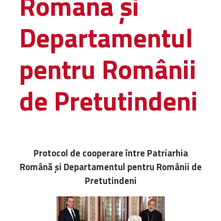
Română și
Amministrativa
Departamentul
Decanati
Monasteri,
chiese e
pentru Românii
monumenti
Diaconie
de Pretutindeni
Associazioni e
Centri
Cimiteri
Parrocchie
Protocol de cooperare între Patriarhia
RISORSE
Română și Departamentul pentru Românii de
RISORSE
Apostolia Italia
Pretutindeni
Comunicati stampa
Gli Statuti e le leggi
Lettere pastorali