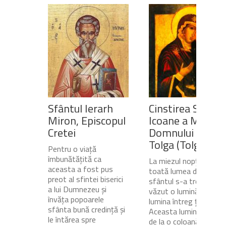
Sfântul Ierarh
Cinstirea Sfintei
Miron, Episcopul
Icoane a Maicii
Cretei
Domnului de pe
Tolga (Tolgska)
Pentru o viață
îmbunătățită ca
La miezul nopții, când
aceasta a fost pus
toată lumea dormea,
preot al sfintei biserici
sfântul s-a trezit și a
a lui Dumnezeu și
văzut o lumină care
învăța popoarele
lumina întreg ținutul.
sfânta bună credință și
Aceasta lumină venea
le întărea spre
de la o coloană de foc