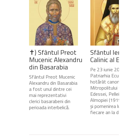
✝) Sfântul Preot
Sfântul Ierarh
Mucenic Alexandru
Calinic al Edesse
din Basarabia
Pe 23 iunie 2020,
Patriarhia Ecumenică a
Sfântul Preot Mucenic
hotărât canonizarea
Alexandru din Basarabia
Mitropolitului Calinic al
a fost unul dintre cei
Edessei, Pellei și
mai reprezentativi
Almopiei (1919-1984)
clerici basarabeni din
și pomenirea lui în
perioada interbelică.
fiecare an la data de...