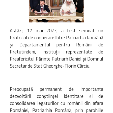
Biblioteca
Risorse multimediali
Opinioni Ortodosse
Dalla vita
della”famiglia” della
Astăzi, 17 mai 2023, a fost semnat un
diocesi
Protocol de cooperare între Patriarhia Română
CSDE
și Departamentul pentru Românii de
La Parola del Vescovo
Pretutindeni, instituții reprezentate de
Lectura Lunii
Preafericitul Părinte Patriarh Daniel și Domnul
Prezentarea
Secretar de Stat Gheorghe-Florin Cârciu.
Parohiilor
Preocupată permanent de importanţa
CONTATTI
dezvoltării conştiinţei identitare şi de
consolidarea legăturilor cu românii din afara
României, Patriarhia Română, prin parohiile