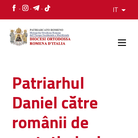
IT
HOME
Patriarhul
STORIA
Daniel către
VESCOVO
românii de
L'ORGANIZZAZIONE
L'ORGANIZZAZIONE
La Struttura