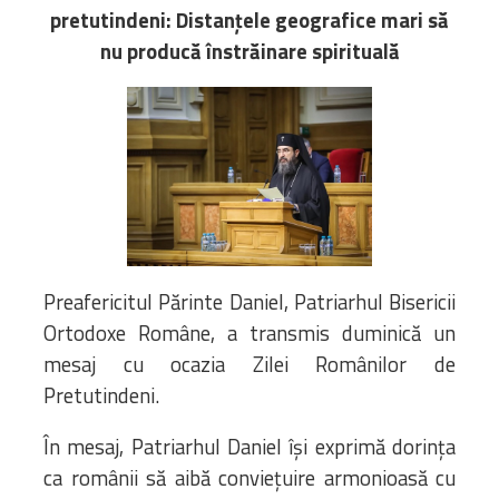
Biblioteca
pretutindeni: Distanțele geografice mari să
Risorse multimediali
nu producă înstrăinare spirituală
Opinioni Ortodosse
Dalla vita
della”famiglia” della
diocesi
CSDE
La Parola del Vescovo
Lectura Lunii
Prezentarea
Preafericitul Părinte Daniel, Patriarhul Bisericii
Parohiilor
Ortodoxe Române, a transmis duminică un
mesaj cu ocazia Zilei Românilor de
Pretutindeni.
CONTATTI
În mesaj, Patriarhul Daniel își exprimă dorința
ca românii să aibă conviețuire armonioasă cu