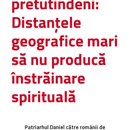
pretutindeni:
Amministrativa
Distanțele
Decanati
Monasteri,
chiese e
geografice mari
monumenti
Diaconie
să nu producă
Associazioni e
Centri
Cimiteri
înstrăinare
Parrocchie
spirituală
RISORSE
RISORSE
Apostolia Italia
Comunicati stampa
Gli Statuti e le leggi
Lettere pastorali
Patriarhul Daniel către românii de