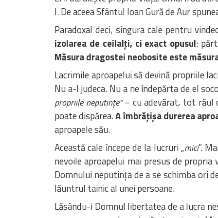
l. De aceea Sfântul Ioan Gură de Aur spunea
Paradoxal deci, singura cale pentru vinde
izolarea de ceilalți, ci exact opusul
: păr
Măsura dragostei neobosite este măsura i
Lacrimile aproapelui să devină propriile l
Nu a-l judeca. Nu a ne îndepărta de el soc
– cu adevărat, tot răul 
propriile neputințe”
poate dispărea.
A îmbrățișa durerea apro
aproapele său.
Această cale începe de la lucruri „
”. Ma
mici
nevoile aproapelui mai presus de propria v
Domnului neputința de a se schimba ori de
lăuntrul tainic al unei persoane.
Lăsându-i Domnul libertatea de a lucra nes