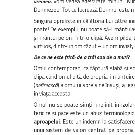
, vom vedea adevărate minuni. Min
vremea
Dumnezeu! Tot ce lucrează Domnul este ma
Singura opreliște în călătoria Lui către i
poate! De exemplu, nu poate să-l mântuias
și mântui pe om într-o clipă. Avem pilda
virtuos, dintr-un om căzut – un om înviat, d
De ce ne este frică: de a trăi sau de a muri?
Omul contemporan, ca făptură slabă și sch
clipa când omul uită de propria-i mântuire
(
) a omului spre sine însuși, a le
nefirească
în viața aceasta.
Omul nu se poate simți împlinit în izola
fericire și pace este un abuz terminologic
aproapelui
. Este un îndemn la satisfacerea
unui sistem de valori centrat pe propria