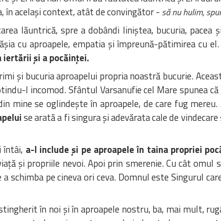
, în același context, atât de convingător -
să nu hulim, sp
carea lăuntrică, spre a dobândi liniștea, bucuria, pacea
tășia cu aproapele, empatia și împreună-pătimirea cu el.
ertării și a pocăinței.
acrimi și bucuria aproapelui propria noastră bucurie. Ace
otindu-l incomod. Sfântul Varsanufie cel Mare spunea că 
din mine se oglindește în aproapele, de care fug mereu.
apelui
se arată a fi singura și adevărata cale de vindecare
i întâi,
a-l include și pe aproapele în taina propriei poc
iață și propriile nevoi. Apoi prin smerenie. Cu cât omul
 a schimba pe cineva ori ceva. Domnul este Singurul car
tingherit în noi și în aproapele nostru, ba, mai mult, rug