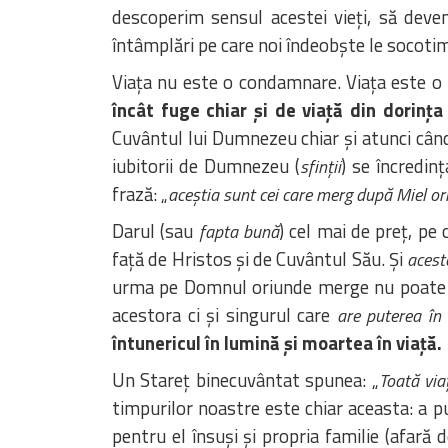
descoperim sensul acestei vieți, să dev
întâmplări pe care noi îndeobște le socotim 
Viața nu este o condamnare. Viața este o 
încât fuge chiar și de viață din dorința
Cuvântul lui Dumnezeu chiar și atunci când
iubitorii de Dumnezeu (
) se încredin
sfinții
frază: „
aceștia sunt cei care merg după Miel or
Darul (sau
) cel mai de preț, pe
fapta bună
față de Hristos și de Cuvântul Său. Și
acest
urma pe Domnul oriunde merge nu poate d
acestora ci și singurul care
are puterea în
întunericul în lumină și moartea în viață.
Un Stareț binecuvântat spunea: „
Toată via
timpurilor noastre este chiar aceasta: a pun
pentru el însuși și propria familie (afară