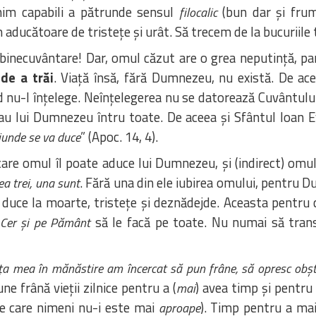
enim capabili a pătrunde sensul
(bun dar și frum
filocalic
aducătoare de tristețe și urât. Să trecem de la bucuriile 
binecuvântare! Dar, omul căzut are o grea neputință, p
 de a trăi
. Viață însă, fără Dumnezeu, nu există. De a
 nu-l înțelege. Neînțelegerea nu se datorează Cuvântului
țau lui Dumnezeu întru toate. De aceea și Sfântul Ioan E
” (Apoc. 14, 4).
iunde se va duce
 care omul îl poate aduce lui Dumnezeu, și (indirect) omulu
. Fără una din ele iubirea omului, pentru 
ea trei, una sunt
uce la moarte, tristețe și deznădejde. Aceasta pentru
să le facă pe toate. Nu numai să trans
 Cer și pe Pământ
ța mea în mănăstire am încercat să pun frâne, să opresc obșt
e frână vieții zilnice pentru a (
) avea timp și pentru
mai
 de care nimeni nu-i este mai
). Timp pentru a mai
aproape