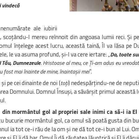
i vindecă
nenumărate ale iubirii
 scoțându-l mereu reînnoit din angoasa lumii reci. Și pe 
omul înțelege acest lucru, această taină, Îl va lăsa pe 
le, le va asuma profund, și-I va cere iertare: „
Da, toate su
al Tău, Dumnezeule
. Hristoase al meu, ce Ți-am adus eu vreodat
”.
au fost mai înainte de mine, înaintașii mei
și pe cei dinainte de noi (
) nedespărțindu-ne de neputin
toți
ea Domnului. Domnul Însuși, a săvârșit primul această luc
ul.
in mormântul gol al propriei sale inimi ca să-i ia El 
cu bucurie mormântul gol, ca omul să poată gusta din bucur
l ia tot ce-i rău de la om și ne dă tot ce-i bun al Lui. O
ere și El îi dă har. Omul Îi dă răutatea lăuntrică și El îi 