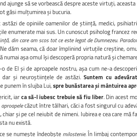
când ajunge să se vorbească despre aceste virtuți, aceasta
ot găsi mulțumirea și bucuria.
 astăzi de opiniile oamenilor de știință, medici, psihiat
rtuțile enumerate mai sus. Un cunoscut psiholog francez 
știință, din care am scos tot ce este legat de Dumnezeu. Paradox
 Ne dăm seama, că doar împlinind virtuțile creștine, omul
ă numai așa omul își descoperă propria natură și chemare 
-o de El și de aproapele nostru, așa cum ne-a descoper
 dar și neuroștiințele de astăzi.
Suntem cu adevărat
ne punem în slujba Lui,
spre bunăstarea și mântuirea apr
ricit, iar
ca să-l iubesc trebuie să fiu liber
. Din acest mo
e
căzut între tâlhari, căci a fost singurul cu adevă
aproapele
 chiar și pe cel neiubit de nimeni. Iubirea e cea care mă fa
sta nu există.
a ce se numește îndeobște
În limbaj contempora
milostenie.