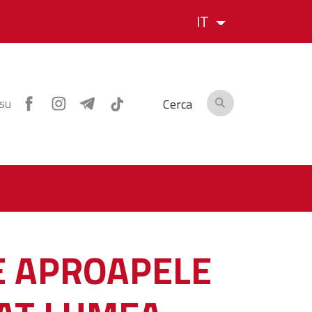
IT
 su
Cerca
PE APROAPELE