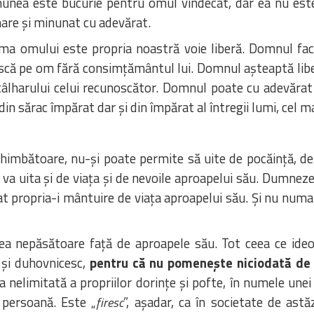
unea este bucurie pentru omul vindecat, dar ea nu este
re și minunat cu adevărat.
nima omului este propria noastră voie liberă. Domnul fac
că pe om fără consimțământul lui. Domnul așteaptă libe
 tâlharului celui recunoscător. Domnul poate cu adevăra
in sărac împărat dar și din împărat al întregii lumi, cel m
imbătoare, nu-și poate permite să uite de pocăință, de 
 va uita și de viața și de nevoile aproapelui său. Dumnez
gat propria-i mântuire de viața aproapelui său. Și nu numai
rea nepăsătoare față de aproapele său. Tot ceea ce ide
 și duhovnicesc,
pentru că nu pomenește niciodată de r
 nelimitată a propriilor dorințe și pofte, în numele unei 
 persoană. Este „
”, așadar, ca în societate de ast
firesc