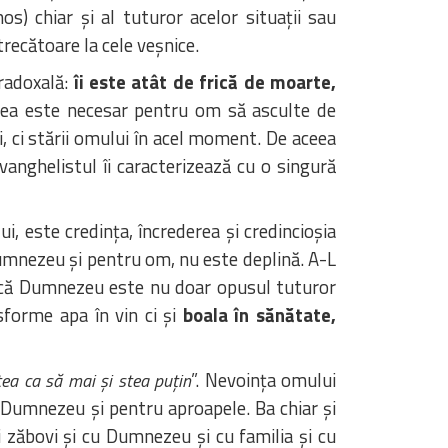
os) chiar și al tuturor acelor situații sau
trecătoare la cele veșnice.
aradoxală:
îi este atât de frică de moarte,
ceea este necesar pentru om să asculte de
, ci stării omului în acel moment. De aceea
vanghelistul îi caracterizează cu o singură
i, este credința, încrederea și credincioșia
Dumnezeu și pentru om, nu este deplină. A-L
 că Dumnezeu este nu doar opusul tuturor
forme apa în vin ci și
boala în sănătate,
”. Nevoința omului
ea ca să mai și stea puțin
 Dumnezeu și pentru aproapele. Ba chiar și
 zăbovi și cu Dumnezeu și cu familia și cu