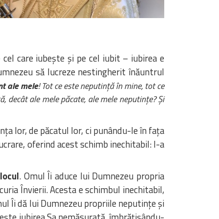
cel care iubește și pe cel iubit – iubirea e
Dumnezeu să lucreze nestingherit înăuntrul
nt ale mele
! Tot ce este neputință în mine, tot ce
ă, decât ale mele păcate, ale mele neputințe? Și
ța lor, de păcatul lor, ci punându-le în fața
rare, oferind acest schimb inechitabil: l-a
locul
. Omul Îi aduce lui Dumnezeu propria
ia Învierii. Acesta e schimbul inechitabil,
mul Îi dă lui Dumnezeu propriile neputințe și
dăruiește iubirea Sa nemăsurată, îmbrățișându-