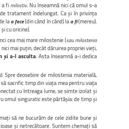
 a fi
. Nu înseamnă nici că omul s-a
milostiv
 de tratament îndelungat. Ca și în privința
de la
(din când în când) la
(mereu)
a face
a fi
.
și cu oricine)
.
unci cea mai mare milostenie (
sau milostenia
ci mai puțin, decât dăruirea propriei vieți,
 și a-l asculta
. Asta înseamnă a-i dedica
. Spre deosebire de milostenia materială,
ă
 să sacrific timp din viața mea pentru viața
nectat cu întreaga lume, se simte izolat și
ru omul singuratic este părtășia: de timp și
mați să ne bucurăm de cele zidite bune și
ăcioase și netrecătoare. Suntem chemați să