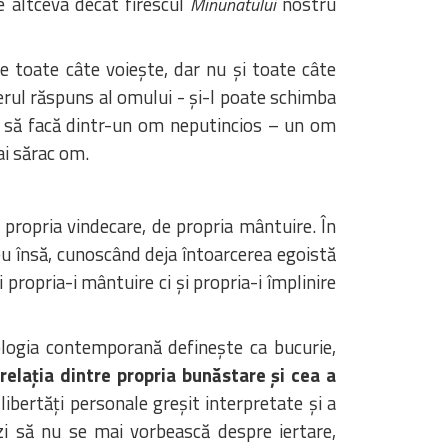
 altceva decât firescul
nostru
Minunatului
e toate câte voiește, dar nu și toate câte
rul răspuns al omului - și-l poate schimba
t să facă dintr-un om neputincios – un om
ai sărac om.
propria vindecare, de propria mântuire. În
eu însă, cunoscând deja întoarcerea egoistă
 propria-i mântuire ci și propria-i împlinire
ologia contemporană definește ca bucurie,
elația dintre propria bunăstare și cea a
libertăți personale greșit interpretate și a
ăzi să nu se mai vorbească despre iertare,