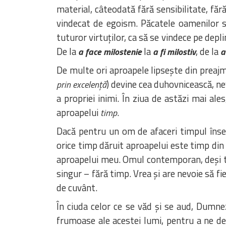
material, câteodată fără sensibilitate, făr
vindecat de egoism. Păcatele oamenilor s
tuturor virtuților, ca să se vindece pe depl
De la
la
, de la
a face milostenie
a fi milostiv
a
De multe ori aproapele lipsește din preajm
) devine cea duhovnicească, ne
prin excelență
a propriei inimi. În ziua de astăzi mai a
aproapelui
.
timp
Dacă pentru un om de afaceri timpul îns
orice timp dăruit aproapelui este timp din 
aproapelui meu. Omul contemporan, deși tră
singur – fără timp. Vrea și are nevoie să f
de cuvânt.
În ciuda celor ce se văd și se aud, Dumn
frumoase ale acestei lumi, pentru a ne de