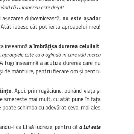
unând că Dumnezeu este drept!
 și așezarea duhovnicească,
nu este așadar
 Atât iubesc cât pot ierta aproapelui meu!
asta înseamnă
a îmbrățișa durerea celuilalt
.
„
aproapele este ca o oglindă în care văd mereu
 A fugi înseamnă a acutiza durerea care nu
 și de mântuire, pentru fiecare om și pentru
ăințe.
Apoi, prin rugăciune, punând viața și
 se smerește mai mult, cu atât pune în fața
e poate schimba cu adevărat ceva, mai ales
ându-l ca El să lucreze, pentru că
a Lui este