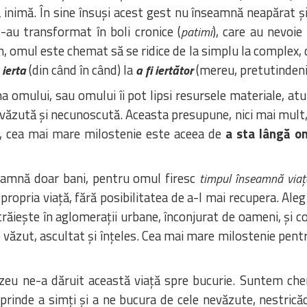
ă inimă. În sine însuși acest gest nu înseamnă neapărat și
-au transformat în boli cronice (
), care au nevoie
patimi
in, omul este chemat să se ridice de la simplu la complex, 
(din când în când) la
(mereu, pretutindeni 
 ierta
a fi iertător
a omului, sau omului îi pot lipsi resursele materiale, at
văzută și necunoscută. Aceasta presupune, nici mai mult, ni
les, cea mai mare milostenie este aceea de
a sta lângă om
eamnă doar bani, pentru omul firesc
timpul înseamnă viaț
propria viață, fără posibilitatea de a-l mai recupera. Aleg
iește în aglomerații urbane, înconjurat de oameni, și co
ie văzut, ascultat și înțeles. Cea mai mare milostenie pent
ezeu ne-a dăruit această viață spre bucurie. Suntem che
prinde a simți și a ne bucura de cele nevăzute, nestric