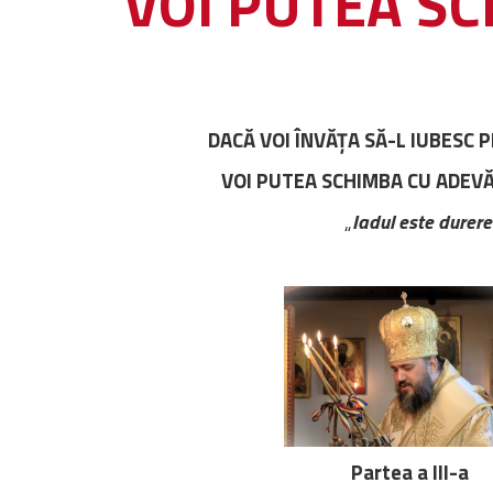
VOI PUTEA S
DACĂ VOI ÎNVĂȚA SĂ-L IUBESC 
VOI PUTEA SCHIMBA CU ADEV
„
Iadul este durere
Partea a III-a