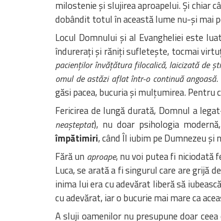
milostenie și slujirea aproapelui. Și chiar 
dobândit totul în această lume nu-și mai p
Locul Domnului și al Evangheliei este luat
îndurerați și răniți sufletește, tocmai vi
pacienților învățătura filocalică, laicizată de 
.
omul de astăzi aflat într-o continuă angoasă
găsi pacea, bucuria și mulțumirea. Pentru c
Fericirea de lungă durată, Domnul a legat
), nu doar psihologia modernă,
neașteptat
împătimiri
, când Îl iubim pe Dumnezeu și 
Fără un
, nu voi putea fi niciodată fe
aproape
Luca, se arată a fi singurul care are grijă d
inima lui era cu adevărat liberă să iubească,
cu adevărat, iar o bucurie mai mare ca acea
A sluji oamenilor nu presupune doar cee