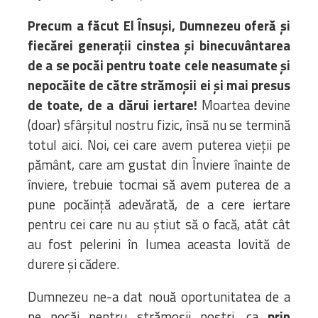
Precum a făcut El Însuși, Dumnezeu oferă și
fiecărei generații cinstea și binecuvântarea
de a se pocăi pentru toate cele neasumate și
nepocăite de către strămoșii ei și mai presus
de toate, de a dărui iertare!
Moartea devine
(doar) sfârșitul nostru fizic, însă nu se termină
totul aici. Noi, cei care avem puterea vieții pe
pământ, care am gustat din Înviere înainte de
înviere, trebuie tocmai să avem puterea de a
pune pocăință adevărată, de a cere iertare
pentru cei care nu au știut să o facă, atât cât
au fost pelerini în lumea aceasta lovită de
durere și cădere.
Dumnezeu ne-a dat nouă oportunitatea de a
ne pocăi pentru strămoșii noștri, ca
prin