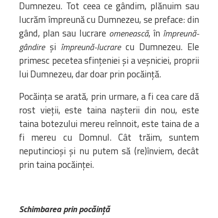
Dumnezeu. Tot ceea ce gândim, plănuim sau
lucrăm împreună cu Dumnezeu, se preface: din
gând, plan sau lucrare
, în
omenească
împreună-
și
cu Dumnezeu. Ele
gândire
împreună-lucrare
primesc pecetea sfințeniei și a veșniciei, proprii
lui Dumnezeu, dar doar prin pocăință.
Pocăința se arată, prin urmare, a fi cea care dă
rost vieții, este taina nașterii din nou, este
taina botezului mereu reînnoit, este taina de a
fi mereu cu Domnul. Cât trăim, suntem
neputincioși și nu putem să (re)înviem, decât
prin taina pocăinței.
Schimbarea prin pocăință