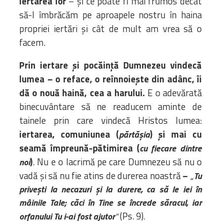
iertarea lor
– și ce poate fi mai frumos decât
să-l îmbrăcăm pe aproapele nostru în haina
propriei iertări și cât de mult am vrea să o
facem.
Prin iertare și pocăință Dumnezeu vindecă
lumea – o reface, o reînnoiește din adânc, îi
dă o nouă haină, cea a harului.
E o adevărată
binecuvântare să ne readucem aminte de
tainele prin care vindecă Hristos lumea:
iertarea, comuniunea (
) și mai cu
părtășia
seamă împreună-pătimirea
(
cu fiecare dintre
)
. Nu e o lacrimă pe care Dumnezeu să nu o
noi
vadă și să nu fie atins de durerea noastră
–
„
Tu
privești la necazuri şi la durere, ca să le iei în
mâinile Tale; căci în Tine se încrede săracul, iar
(Ps. 9)
orfanului Tu i-ai fost ajutor
”
.