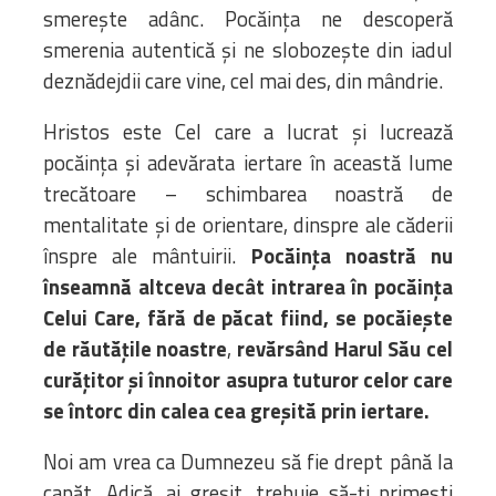
smerește adânc. Pocăința ne descoperă
smerenia autentică și ne slobozește din iadul
deznădejdii care vine, cel mai des, din mândrie.
Hristos este Cel care a lucrat și lucrează
pocăința și adevărata iertare în această lume
trecătoare – schimbarea noastră de
mentalitate și de orientare, dinspre ale căderii
înspre ale mântuirii.
Pocăința noastră nu
înseamnă altceva decât intrarea în pocăința
Celui Care, fără de păcat fiind, se pocăiește
de răutățile noastre
,
revărsând Harul Său cel
curățitor și înnoitor asupra tuturor celor care
se întorc din calea cea greșită prin iertare.
Noi am vrea ca Dumnezeu să fie drept până la
capăt. Adică, ai greșit, trebuie să-ți primești