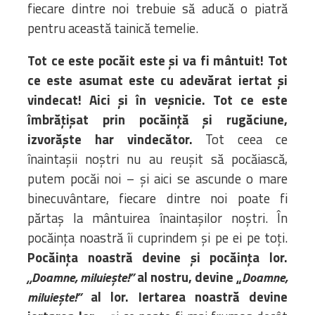
fiecare dintre noi trebuie să aducă o piatră
pentru această tainică temelie.
Tot ce este pocăit este și va fi mântuit! Tot
ce este asumat este cu adevărat iertat și
vindecat! Aici și în veșnicie. Tot ce este
îmbrățișat prin pocăință și rugăciune,
izvorăște har vindecător.
Tot ceea ce
înaintașii noștri nu au reușit să pocăiască,
putem pocăi noi – și aici se ascunde o mare
binecuvântare, fiecare dintre noi poate fi
părtaș la mântuirea înaintașilor noștri. În
pocăința noastră îi cuprindem și pe ei pe toți.
Pocăința noastră devine și pocăința lor.
al nostru, devine „
„Doamne, miluiește!”
Doamne,
al lor. Iertarea noastră devine
miluiește!”