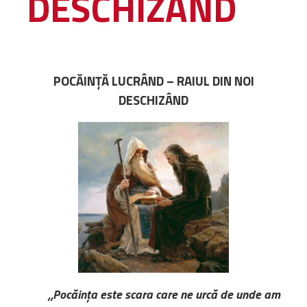
DESCHIZÂND
Amministrativa
Decanati
Monasteri,
chiese e
POCĂINȚĂ LUCRÂND – RAIUL DIN NOI
monumenti
DESCHIZÂND
Diaconie
Associazioni e
Centri
Cimiteri
Parrocchie
RISORSE
RISORSE
Apostolia Italia
Comunicati stampa
Gli Statuti e le leggi
„Pocăința este scara care ne urcă de unde am
Lettere pastorali