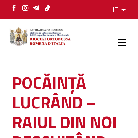
IT
HOME
POCĂINȚĂ
STORIA
LUCRÂND –
VESCOVO
RAIUL DIN NOI
L'ORGANIZZAZIONE
L'ORGANIZZAZIONE
La Struttura