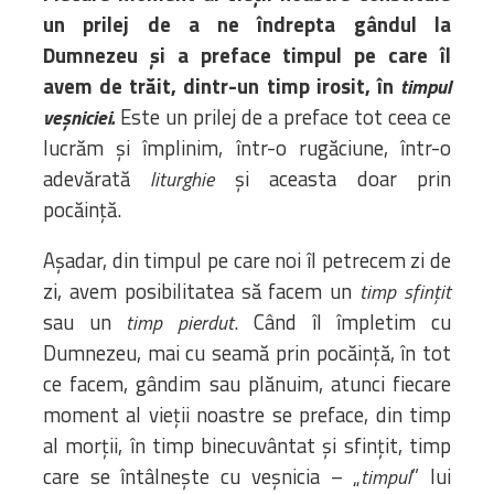
un prilej de a ne îndrepta gândul la
Dumnezeu și a
preface timpul pe care îl
avem de trăit, dintr-un timp irosit, în
timpul
Este un prilej de a preface tot ceea ce
veșniciei.
lucrăm și împlinim, într-o rugăciune, într-o
adevărată
și aceasta doar prin
liturghie
pocăință.
Așadar, din timpul pe care noi îl petrecem zi de
zi, avem posibilitatea să facem un
timp sfințit
sau un
. Când îl împletim cu
timp pierdut
Dumnezeu, mai cu seamă prin pocăință, în tot
ce facem, gândim sau plănuim, atunci fiecare
moment al vieții noastre se preface, din timp
al morții, în timp binecuvântat și sfințit, timp
care se întâlnește cu veșnicia – „
” lui
timpul