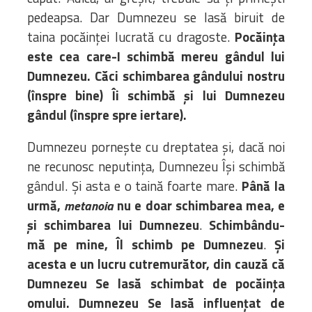
pedeapsa. Dar Dumnezeu se lasă biruit de
taina pocăinței lucrată cu dragoste.
Pocăința
este cea care-I schimbă mereu gândul lui
Dumnezeu.
Căci schimbarea gândului nostru
(înspre bine) Îi schimbă și lui Dumnezeu
gândul (înspre spre iertare).
Dumnezeu pornește cu dreptatea și, dacă noi
ne recunosc neputința, Dumnezeu Își schimbă
gândul. Și asta e o taină foarte mare.
Până la
urmă,
nu e doar schimbarea mea, e
metanoia
și schimbarea lui Dumnezeu
.
Schimbându-
mă pe mine, Îl schimb pe Dumnezeu
.
Și
acesta e un lucru cutremurător, din cauză că
Dumnezeu Se lasă schimbat de pocăința
omului. Dumnezeu Se lasă influențat de