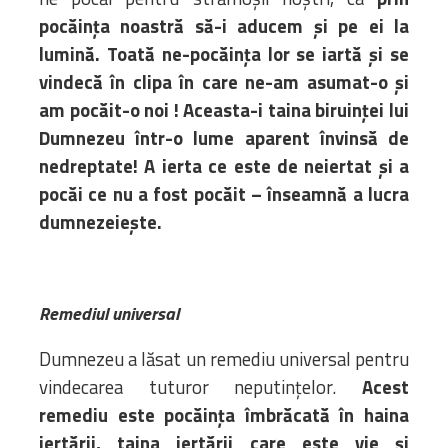
pocăința noastră să-i aducem și pe ei la
lumină. Toată ne-pocăința lor se iartă și se
vindecă în clipa în care ne-am asumat-o și
am pocăit-o noi !
Aceasta-i taina biruinței lui
Dumnezeu într-o lume aparent învinsă de
nedreptate! A ierta ce este de neiertat și a
pocăi ce nu a fost pocăit – înseamnă a lucra
dumnezeiește.
Remediul universal
Dumnezeu a lăsat un remediu universal pentru
vindecarea tuturor neputințelor.
Acest
remediu este pocăința îmbrăcată în haina
iertării, taina iertării care este vie și