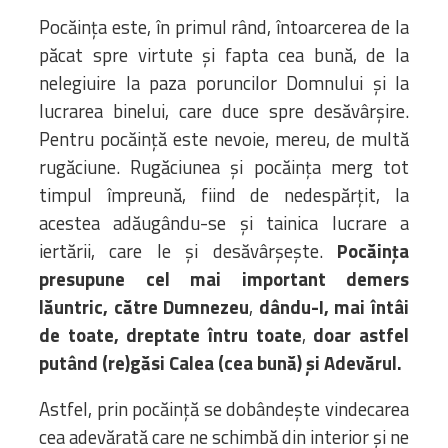
Pocăința este, în primul rând, întoarcerea de la
păcat spre virtute și fapta cea bună, de la
nelegiuire la paza poruncilor Domnului și la
lucrarea binelui, care duce spre desăvârșire.
Pentru pocăință este nevoie, mereu, de multă
rugăciune. Rugăciunea și pocăința merg tot
timpul împreună, fiind de nedespărțit, la
acestea adăugându-se și tainica lucrare a
iertării, care le și desăvârșește.
Pocăința
presupune cel mai important demers
lăuntric,
către Dumnezeu
,
dându-I, mai întâi
de toate, dreptate întru toate
,
doar astfel
putând (re)găsi Calea (cea bună) și Adevărul.
Astfel, prin pocăință se dobândește vindecarea
cea adevărată care ne schimbă din interior și ne