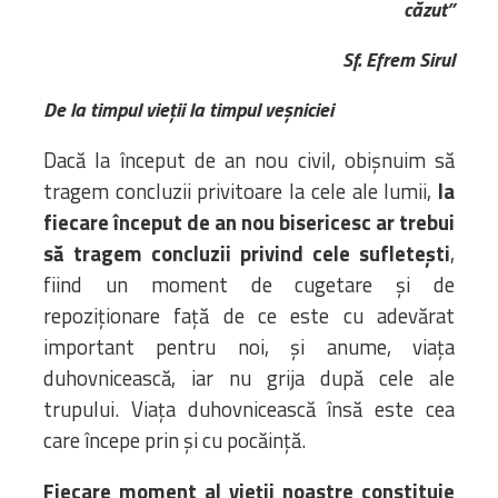
căzut”
Biblioteca
Risorse multimediali
Sf. Efrem Sirul
Opinioni Ortodosse
Dalla vita
De la timpul vieții la timpul veșniciei
della”famiglia” della
Dacă la început de an nou civil, obișnuim să
diocesi
tragem concluzii privitoare la cele ale lumii,
la
CSDE
fiecare început de an nou bisericesc
ar trebui
La Parola del Vescovo
Lectura Lunii
să tragem concluzii privind cele sufletești
,
Prezentarea
fiind un moment de cugetare și de
Parohiilor
repoziționare față de ce este cu adevărat
important pentru noi, și anume, viața
duhovnicească, iar nu grija după cele ale
CONTATTI
trupului. Viața duhovnicească însă este cea
care începe prin și cu pocăință.
Fiecare moment al vieții noastre constituie