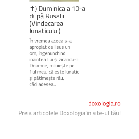
✝) Duminica a 10-a
după Rusalii
(Vindecarea
lunaticului)
În vremea aceea s-a
apropiat de Iisus un
om, îngenunchind
înaintea Lui și zicându-I:
Doamne, miluiește pe
fiul meu, că este lunatic
și pătimește rău,
căci adesea...
doxologia.ro
Preia articolele Doxologia în site-ul tău!