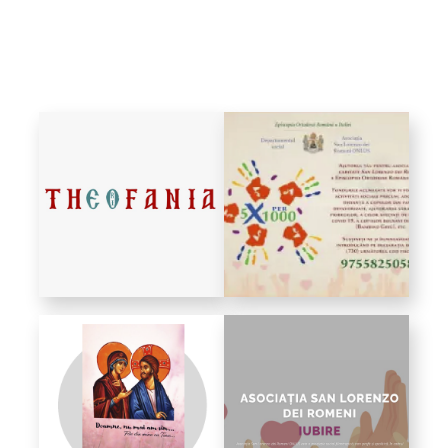
Biblioteca
Risorse multimediali
Opinioni Ortodosse
Dalla vita
della”famiglia” della
diocesi
CSDE
La Parola del Vescovo
Lectura Lunii
Prezentarea
Parohiilor
CONTATTI