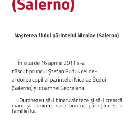
(Salerno)
Amministrativa
Decanati
Monasteri,
chiese e
Nașterea fiului părintelui Nicolae (Salerno)
monumenti
Diaconie
Associazioni e
În ziua de 16 aprilie 2011 s-a
Centri
născut pruncul Ștefan Budui, cel de-
Cimiteri
al doilea copil al părintelui Nicolae Budui
Parrocchie
(Salerno) și doamnei Georgiana.
RISORSE
Dumnezeu să-l binecuvânteze și să-l crească
RISORSE
Apostolia Italia
mare și cuminte, spre bucuria părinților și a
familiei lui.
Comunicati stampa
Gli Statuti e le leggi
Lettere pastorali