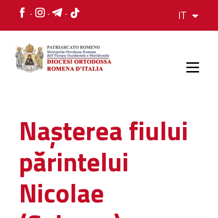
IT
HOME
Nașterea fiului
STORIA
părintelui
VESCOVO
Nicolae
L'ORGANIZZAZIONE
L'ORGANIZZAZIONE
La Struttura