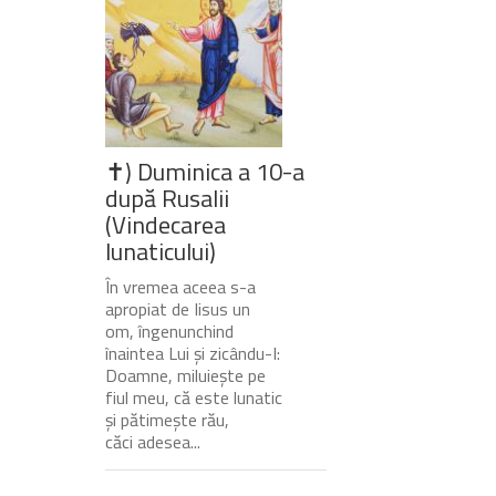
✝) Duminica a 10-a
după Rusalii
(Vindecarea
lunaticului)
În vremea aceea s-a
apropiat de Iisus un
om, îngenunchind
înaintea Lui și zicându-I:
Doamne, miluiește pe
fiul meu, că este lunatic
și pătimește rău,
căci adesea...