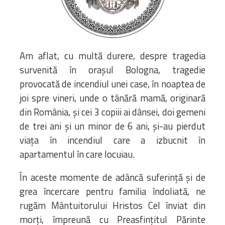
Biblioteca
Risorse multimediali
Opinioni Ortodosse
Dalla vita
Am aflat, cu multă durere, despre tragedia
della”famiglia” della
survenită în orașul Bologna, tragedie
diocesi
provocată de incendiul unei case, în noaptea de
CSDE
joi spre vineri, unde o tânără mamă, originară
La Parola del Vescovo
din România, și cei 3 copiii ai dânsei, doi gemeni
Lectura Lunii
de trei ani și un minor de 6 ani, și-au pierdut
Prezentarea
viața în incendiul care a izbucnit în
Parohiilor
apartamentul în care locuiau.
În aceste momente de adâncă suferință și de
CONTATTI
grea încercare pentru familia îndoliată, ne
rugăm Mântuitorului Hristos Cel înviat din
morți, împreună cu Preasfințitul Părinte