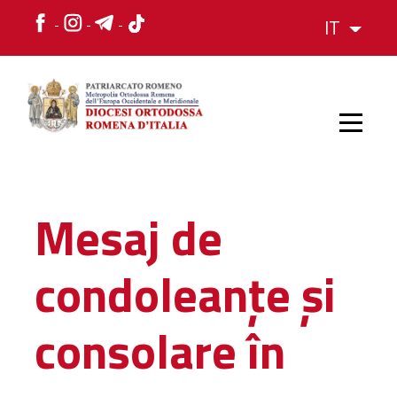
IT
HOME
Mesaj de
STORIA
condoleanțe și
VESCOVO
consolare în
L'ORGANIZZAZIONE
L'ORGANIZZAZIONE
La Struttura