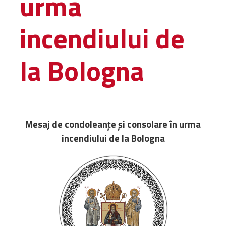
urma
Amministrativa
incendiului de
Decanati
Monasteri,
chiese e
la Bologna
monumenti
Diaconie
Associazioni e
Centri
Cimiteri
Mesaj de condoleanțe și consolare în urma
Parrocchie
incendiului de la Bologna
RISORSE
RISORSE
Apostolia Italia
Comunicati stampa
Gli Statuti e le leggi
Lettere pastorali