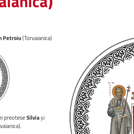
aianica)
n Petroiu
(Torvaianica)
ei preotese
Silvia
și
vaianica).