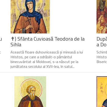
u
✝) Sfânta Cuvioasă Teodora de la
După
Sihla
a Do
t
Această floare duhovnicească și mireasă a lui
Schimb
Hristos, pe care a odrăslit-o pământul
Hristo
binecuvântat al Moldovei, s-a născut pe la
Biseri
jumătatea secolului al XVII-lea, în satul...