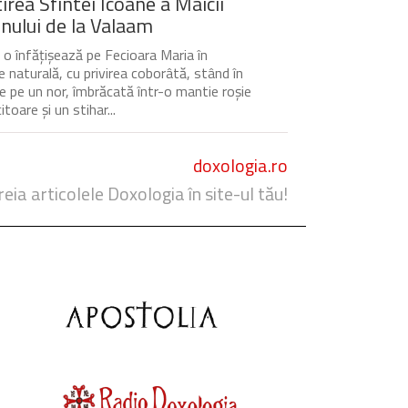
irea Sfintei Icoane a Maicii
ului de la Valaam
 o înfățișează pe Fecioara Maria în
 naturală, cu privirea coborâtă, stând în
re pe un nor, îmbrăcată într-o mantie roșie
itoare și un stihar...
doxologia.ro
reia articolele Doxologia în site-ul tău!