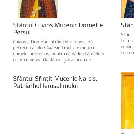
Sfântul Cuvios Mucenic Dometie
Sfân
Persul
Sfântu
în Tesa
Cuviosul Dometie intrând într-o peșteră,
credin
petrecea acolo săvârșind multe minuni cu
în a do
numele lui Hristos, pentru că dădea tămăduiri
celor ce veneau la dânsul și îi aducea de...
Sfântul Sfinţit Mucenic Narcis,
Patriarhul Ierusalimului