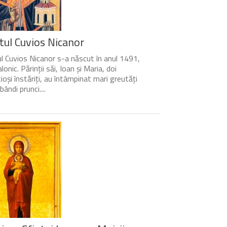
tul Cuvios Nicanor
l Cuvios Nicanor s-a născut în anul 1491,
lonic. Părinții săi, Ioan și Maria, doi
cioși înstăriți, au întâmpinat mari greutăți
bândi prunci....