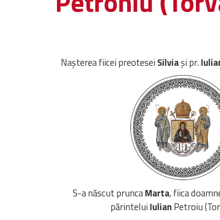
Petroniu (Torv
Nașterea fiicei preotesei
Silvia
și pr.
Iulia
S-a născut prunca
Marta
, fiica doamn
părintelui
Iulian
Petroiu (Tor