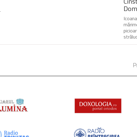
Cinst
Domn
-
Icoana
mărime
picioa
străluc
P