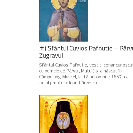
✝) Sfântul Cuvios Pafnutie – Pârv
Zugravul
Sfântul Cuvios Pafnutie, vestit iconar cunoscu
cu numele de Pârvu „Mutul”, s-a născut în
Câmpulung Muscel, la 12 octombrie 1657, ca
fiu al preotului Ioan Pârvescu...