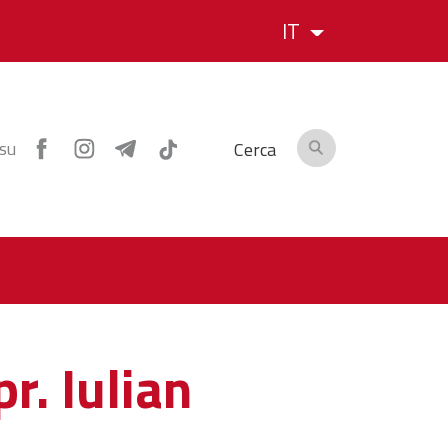
IT
 su
Cerca
pr. Iulian