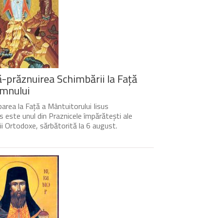
-prăznuirea Schimbării la Față
mnului
area la Față a Mântuitorului Iisus
s este unul din Praznicele împărătești ale
cii Ortodoxe, sărbătorită la 6 august.