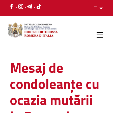
IT
HOME
Mesaj de
STORIA
condoleanțe cu
VESCOVO
ocazia mutării
L'ORGANIZZAZIONE
L'ORGANIZZAZIONE
La Struttura