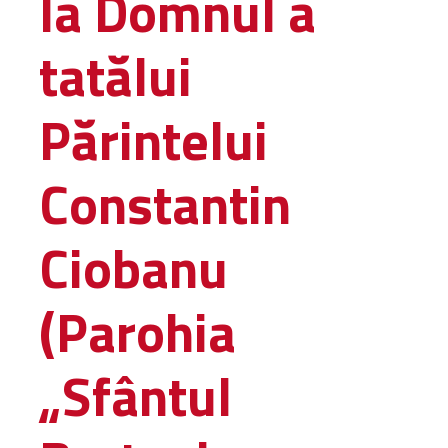
la Domnul a
Amministrativa
tatălui
Decanati
Monasteri,
chiese e
Părintelui
monumenti
Diaconie
Constantin
Associazioni e
Centri
Cimiteri
Ciobanu
Parrocchie
(Parohia
RISORSE
RISORSE
Apostolia Italia
„Sfântul
Comunicati stampa
Gli Statuti e le leggi
Lettere pastorali