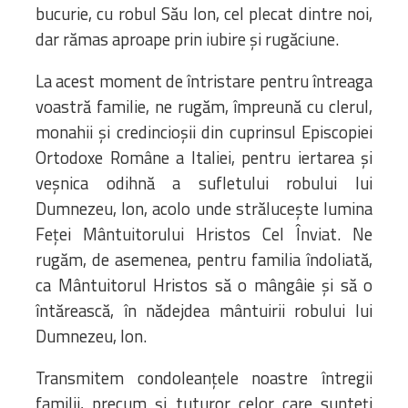
bucurie, cu robul Său Ion, cel plecat dintre noi,
dar rămas aproape prin iubire și rugăciune.
La acest moment de întristare pentru întreaga
voastră familie, ne rugăm, împreună cu clerul,
monahii și credincioșii din cuprinsul Episcopiei
Ortodoxe Române a Italiei, pentru iertarea și
veșnica odihnă a sufletului robului lui
Dumnezeu, Ion, acolo unde strălucește lumina
Feței Mântuitorului Hristos Cel Înviat. Ne
rugăm, de asemenea, pentru familia îndoliată,
ca Mântuitorul Hristos să o mângâie și să o
întărească, în nădejdea mântuirii robului lui
Dumnezeu, Ion.
Transmitem condoleanțele noastre întregii
familii, precum și tuturor celor care sunteți