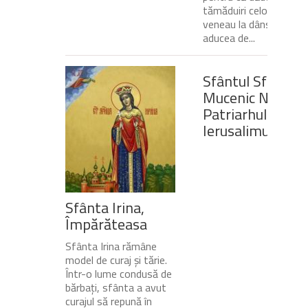
tămăduiri celor ce
veneau la dânsul și îi
aducea de...
Sfântul Sfinţit
Mucenic Narcis,
Patriarhul
Ierusalimului
Sfânta Irina,
Împărăteasa
Sfânta Irina rămâne
model de curaj și tărie.
Într-o lume condusă de
bărbați, sfânta a avut
curajul să repună în