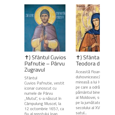
✝) Sfântul Cuvios
✝) Sfânta Cuvio
Pafnutie – Pârvu
Teodora de la Si
Zugravul
Această floare
duhovnicească și
Sfântul
mireasă a lui Hristos,
Cuvios Pafnutie, vestit
pe care a odrăslit-o
iconar cunoscut cu
pământul binecuvânta
numele de Pârvu
al Moldovei, s-a născu
„Mutul”, s-a născut în
pe la jumătatea
Câmpulung Muscel, la
secolului al XVII-lea, în
12 octombrie 1657, ca
satul...
fiu al preotului Ioan