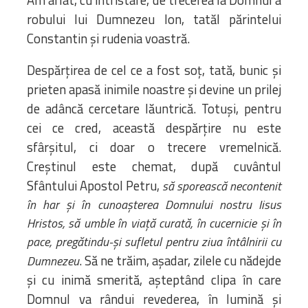
robului lui Dumnezeu Ion, tatăl părintelui
Constantin și rudenia voastră.
Despărțirea de cel ce a fost soț, tată, bunic și
prieten apasă inimile noastre și devine un prilej
de adâncă cercetare lăuntrică. Totuși, pentru
cei ce cred, această despărțire nu este
sfârșitul, ci doar o trecere vremelnică.
Creștinul este chemat, după cuvântul
Sfântului Apostol Petru,
să sporească necontenit
în har
ș
i în cunoa
ș
terea Domnului nostru Iisus
Hristos, să umble în via
ț
ă curată, în cucernicie
ș
i în
pace, pregătindu-
ș
i sufletul pentru ziua întâlnirii cu
. Să ne trăim, așadar, zilele cu nădejde
Dumnezeu
și cu inimă smerită, așteptând clipa în care
Domnul va rândui revederea, în lumină și