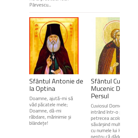
Pârvescu...
Sfântul Antonie de
Sfântul Cuvios
la Optina
Mucenic Dometi
Persul
Doamne, ajută-mi să
văd păcatele mele;
Cuviosul Dometie
Doamne, dă-mi
intrând într-o peșteră,
răbdare, mărinimie şi
petrecea acolo
blândeţe!
săvârșind multe minuni
cu numele lui Hristos,
pentru că dădea