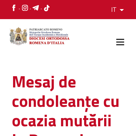
IT
HOME
Mesaj de
STORIA
condoleanțe cu
VESCOVO
ocazia mutării
L'ORGANIZZAZIONE
L'ORGANIZZAZIONE
La Struttura