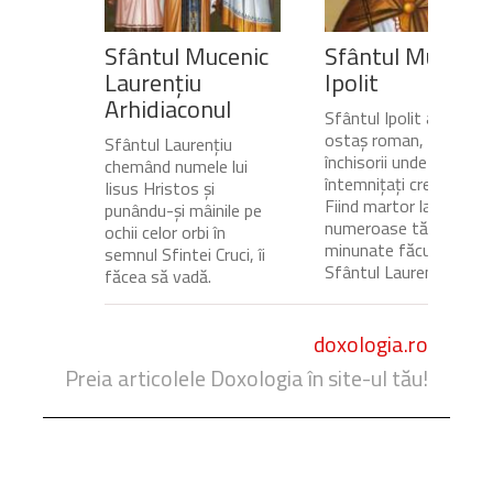
Sfântul Mucenic
Sfântul Mucenic
Laurențiu
Ipolit
Arhidiaconul
Sfântul Ipolit a fost
ostaș roman, gardian a
Sfântul Laurențiu
închisorii unde erau
chemând numele lui
întemnițați creștinii.
Iisus Hristos și
Fiind martor la
punându-și mâinile pe
numeroase tămăduiri
ochii celor orbi în
minunate făcute de
semnul Sfintei Cruci, îi
Sfântul Laurențiu,...
făcea să vadă.
doxologia.ro
Preia articolele Doxologia în site-ul tău!