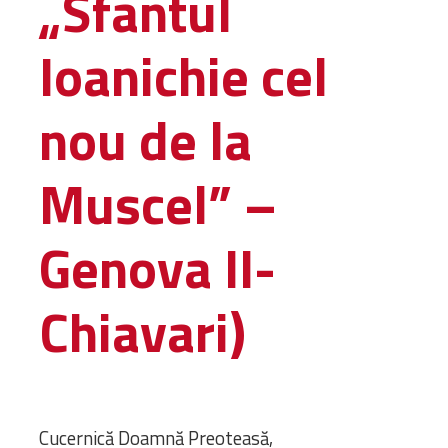
„Sfântul
Biblioteca
Risorse multimediali
Ioanichie cel
Opinioni Ortodosse
Dalla vita
nou de la
della”famiglia” della
diocesi
CSDE
Muscel” –
La Parola del Vescovo
Lectura Lunii
Genova II-
Prezentarea
Parohiilor
Chiavari)
CONTATTI
Cucernică Doamnă Preoteasă,