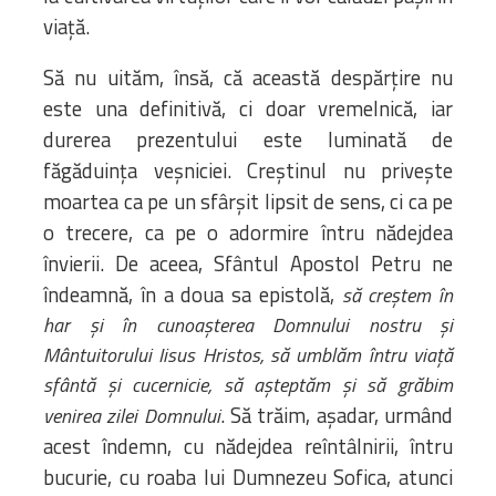
viață.
Să nu uităm, însă, că această despărțire nu
este una definitivă, ci doar vremelnică, iar
durerea prezentului este luminată de
făgăduința veșniciei. Creștinul nu privește
moartea ca pe un sfârșit lipsit de sens, ci ca pe
o trecere, ca pe o adormire întru nădejdea
învierii. De aceea, Sfântul Apostol Petru ne
îndeamnă, în a doua sa epistolă,
să cre
ș
tem în
har
ș
i în cunoa
ș
terea Domnului nostru
ș
i
Mântuitorului Iisus Hristos, să umblăm întru via
ț
ă
sfântă
ș
i cucernicie, să a
ș
teptăm
ș
i să grăbim
. Să trăim, așadar, urmând
venirea zilei Domnului
acest îndemn, cu nădejdea reîntâlnirii, întru
bucurie, cu roaba lui Dumnezeu Sofica, atunci