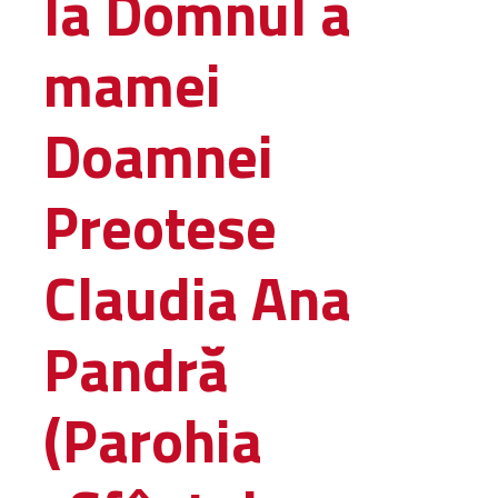
la Domnul a
Amministrativa
mamei
Decanati
Monasteri,
chiese e
Doamnei
monumenti
Diaconie
Preotese
Associazioni e
Centri
Cimiteri
Claudia Ana
Parrocchie
Pandră
RISORSE
RISORSE
Apostolia Italia
(Parohia
Comunicati stampa
Gli Statuti e le leggi
Lettere pastorali