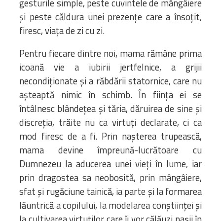
gesturile simple, peste cuvintele de mângâiere
și peste căldura unei prezențe care a însoțit,
firesc, viața de zi cu zi.
Pentru fiecare dintre noi, mama rămâne prima
icoană vie a iubirii jertfelnice, a grijii
necondiționate și a răbdării statornice, care nu
așteaptă nimic în schimb. În ființa ei se
întâlnesc blândețea și tăria, dăruirea de sine și
discreția, trăite nu ca virtuți declarate, ci ca
mod firesc de a fi. Prin nașterea trupească,
mama devine împreună-lucrătoare cu
Dumnezeu la aducerea unei vieți în lume, iar
prin dragostea sa neobosită, prin mângâiere,
sfat și rugăciune tainică, ia parte și la formarea
lăuntrică a copilului, la modelarea conștiinței și
la cultivarea virtuților care îi vor călăuzi pașii în