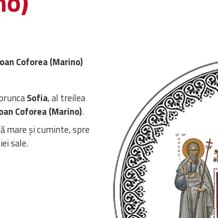
no)
 Ioan Coforea (Marino)
 prunca
Sofia
, al treilea
oan Coforea (Marino)
.
ă mare și cuminte, spre
iei sale.