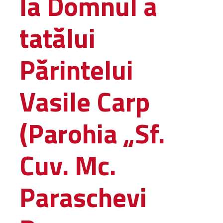
la Domnul a
Amministrativa
tatălui
Decanati
Monasteri,
chiese e
Părintelui
monumenti
Diaconie
Vasile Carp
Associazioni e
Centri
Cimiteri
(Parohia „Sf.
Parrocchie
Cuv. Mc.
RISORSE
RISORSE
Apostolia Italia
Paraschevi
Comunicati stampa
Gli Statuti e le leggi
Lettere pastorali