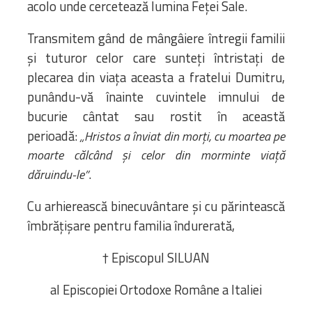
acolo unde cercetează lumina Feței Sale.
Transmitem gând de mângâiere întregii familii
și tuturor celor care sunteți întristați de
plecarea din viața aceasta a fratelui Dumitru,
punându-vă înainte cuvintele imnului de
bucurie cântat sau rostit în această
perioadă:
„Hristos a înviat din mor
ț
i, cu moartea pe
moarte călcând
ș
i celor din morminte via
ț
ă
.
dăruindu-le”
Cu arhierească binecuvântare și cu părintească
îmbrățișare pentru familia îndurerată,
† Episcopul SILUAN
al Episcopiei Ortodoxe Române a Italiei