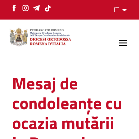
IT
HOME
Mesaj de
STORIA
condoleanțe cu
VESCOVO
ocazia mutării
L'ORGANIZZAZIONE
L'ORGANIZZAZIONE
La Struttura