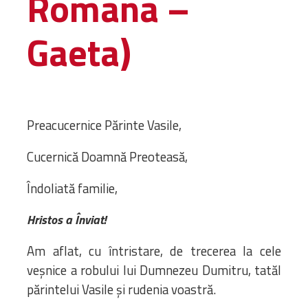
Romana –
Biblioteca
Risorse multimediali
Gaeta)
Opinioni Ortodosse
Dalla vita
della”famiglia” della
diocesi
CSDE
Preacucernice Părinte Vasile,
La Parola del Vescovo
Lectura Lunii
Cucernică Doamnă Preoteasă,
Prezentarea
Îndoliată familie,
Parohiilor
Hristos a Înviat!
CONTATTI
Am aflat, cu întristare, de trecerea la cele
veșnice a robului lui Dumnezeu Dumitru, tatăl
părintelui Vasile și rudenia voastră.