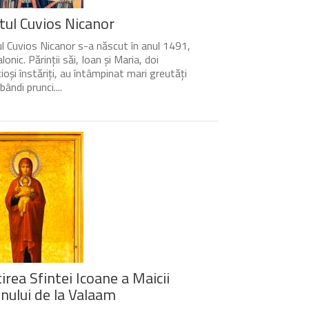
tul Cuvios Nicanor
l Cuvios Nicanor s-a născut în anul 1491,
lonic. Părinții săi, Ioan și Maria, doi
cioși înstăriți, au întâmpinat mari greutăți
bândi prunci....
irea Sfintei Icoane a Maicii
ului de la Valaam