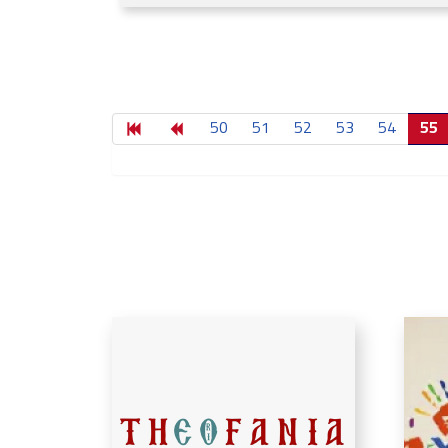
50
51
52
53
54
55