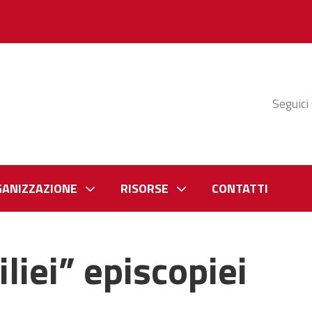
Seguici
GANIZZAZIONE
RISORSE
CONTATTI
liei” episcopiei