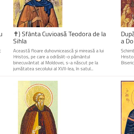
u
✝) Sfânta Cuvioasă Teodora de la
După
Sihla
a Do
t
Această floare duhovnicească și mireasă a lui
Schimb
Hristos, pe care a odrăslit-o pământul
Hristo
binecuvântat al Moldovei, s-a născut pe la
Biseri
jumătatea secolului al XVII-lea, în satul...