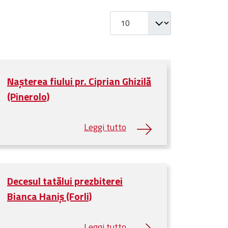
Visualizza #
Nașterea fiului pr. Ciprian Ghizilă
(Pinerolo)
Decesul tatălui prezbiterei
Bianca Haniș (Forli)