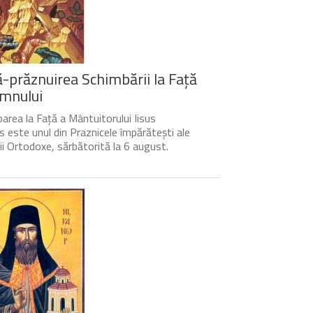
-prăznuirea Schimbării la Față
mnului
area la Față a Mântuitorului Iisus
s este unul din Praznicele împărătești ale
cii Ortodoxe, sărbătorită la 6 august.