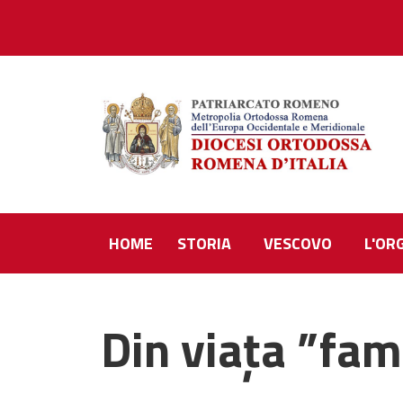
HOME
STORIA
VESCOVO
L'OR
Din viața ”fami