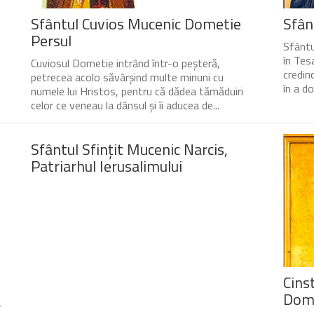
Sfântul Cuvios Mucenic Dometie
Sfân
Persul
Sfântu
în Tesa
Cuviosul Dometie intrând într-o peșteră,
credin
petrecea acolo săvârșind multe minuni cu
în a do
numele lui Hristos, pentru că dădea tămăduiri
celor ce veneau la dânsul și îi aducea de...
Sfântul Sfinţit Mucenic Narcis,
Patriarhul Ierusalimului
Cinst
Domn
-