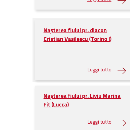
Nașterea fiului pr. diacon
Cristian Vasilescu (Torino I)
Nașterea fiului pr. Liviu Marina
Fit (Lucca)