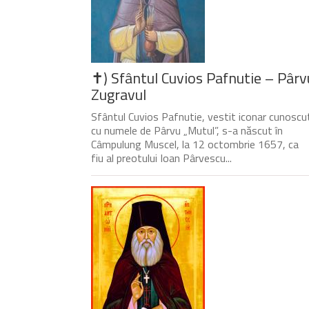
✝) Sfântul Cuvios Pafnutie – Pârv
Zugravul
Sfântul Cuvios Pafnutie, vestit iconar cunoscu
cu numele de Pârvu „Mutul”, s-a născut în
Câmpulung Muscel, la 12 octombrie 1657, ca
fiu al preotului Ioan Pârvescu...