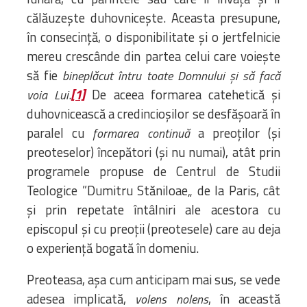
călăuzește duhovnicește. Aceasta presupune,
în consecință, o disponibilitate și o jertfelnicie
mereu crescânde din partea celui care voiește
să fie
bineplăcut întru toate Domnului și să facă
.
[1]
De aceea formarea catehetică și
voia Lui
duhovnicească a credincioșilor se desfășoară în
paralel cu
a preoților (și
formarea continuă
preoteselor) începători (și nu numai), atât prin
programele propuse de Centrul de Studii
Teologice ”Dumitru Stăniloae„ de la Paris, cât
și prin repetate întâlniri ale acestora cu
episcopul și cu preoții (preotesele) care au deja
o experiență bogată în domeniu.
Preoteasa, așa cum anticipam mai sus, se vede
adesea implicată,
, în această
volens nolens