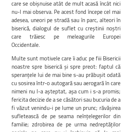
care se obișnuise atât de mult acasă încât nici
nu-l mai observa. Pe acest fond începe cel mai
adesea, uneori pe stradă sau în parc, alteori în
biserică, dialogul de suflet cu creștinii noștri
care trăiesc pe meleagurile Europei
Occidentale.
Multe sunt motivele care îi aduc pe fiii Bisericii
noastre spre biserică și spre preot: faptul că
speranțele lui de mai bine s-au prăbușit odată
cu sosirea într-o autogară sau aerogară în care
nimeni nu l-a așteptat, așa cum i s-a promis;
fericita decizie de a se căsători sau bucuria de a
fi văzut venindu-i pe lume un prunc; răvășirea
sufletească de pe seama neînțelegerilor din
familie; zdrobirea de pe urma nedreptăților