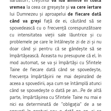
vremea
la ceea ce greșește și
va cere iertare
lui Dumnezeu și aproapelui
de fiecare dată
când va greși
față de ei, căutând să se
spovedească cu o frecvență corespunzătoare
cu intensitatea vieții sale lăuntrice și cu
problemele pe care le întâlnește zi de zi și nu
doar când și pentru că se gândește să se
împărtășească. Aceasta nu presupune că el, în
mod automat, se va și împărtăși cu Sfintele
Taine de fiecare dată când se spovedește,
frecvența împărtășirii ne mai depinzând de
aceea a spovedirii, așa cum se întâmplă atunci
când se spovedește o dată pe an…Pe de altă
parte, împărtășirea cu Sfintele Taine nu mai e
nici ea determinată de ”obligația” de a se
spovedi în posturi sau o dată pe an, ci se