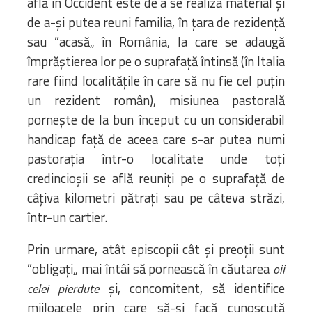
află în Occident este de a se realiza material și
de a-și putea reuni familia, în țara de rezidență
sau ”acasă„ în România, la care se adaugă
împrăștierea lor pe o suprafață întinsă (în Italia
rare fiind localitățile în care să nu fie cel puțin
un rezident român), misiunea pastorală
pornește de la bun început cu un considerabil
handicap față de aceea care s-ar putea numi
pastorația într-o localitate unde toți
credincioșii se află reuniți pe o suprafață de
câțiva kilometri pătrați sau pe câteva străzi,
într-un cartier.
Prin urmare, atât episcopii cât și preoții sunt
”obligați„ mai întâi să pornească în căutarea
oii
și, concomitent, să identifice
celei pierdute
mijloacele prin care să-și facă cunoscută