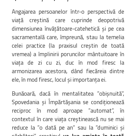
Angajarea persoanelor într-o perspectivă de
viață creștină care cuprinde deopotrivă
dimensiunea învățătoare-catehetică și pe cea
sacramentală care, împreună, stau la temelia
celei practice (la praxisul creștin de toată
vremea) a împlinirii poruncilor mântuitoare în
viața de zi cu zi, duc în mod firesc la
armonizarea acestora, dând fiecăreia dintre
ele, în mod firesc, locul și importanța ei.
Bunăoară, dacă în mentalitatea ”obișnuită”,
Spovedania și Împărtășania se condiționează
reciproc în mod aproape ”automat”, în
contextul în care viața creștinească nu se mai
reduce la ”o dată pe an” sau la ”duminici și
sărbători”, creștinul
va lua aminte
în toată