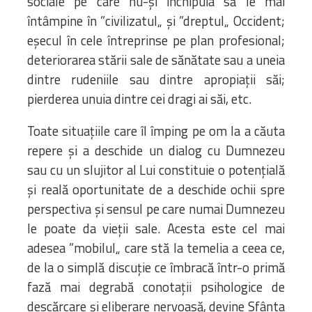
sociale pe care nu-și închipuia să le mai
întâmpine în ”civilizatul„ și ”dreptul„ Occident;
eșecul în cele întreprinse pe plan profesional;
deteriorarea stării sale de sănătate sau a uneia
dintre rudeniile sau dintre apropiații săi;
pierderea unuia dintre cei dragi ai săi, etc.
Toate situațiile care îl împing pe om la a căuta
repere și a deschide un dialog cu Dumnezeu
sau cu un slujitor al Lui constituie o potențială
și reală oportunitate de a deschide ochii spre
perspectiva și sensul pe care numai Dumnezeu
le poate da vieții sale. Acesta este cel mai
adesea ”mobilul„ care stă la temelia a ceea ce,
de la o simplă discuție ce îmbracă într-o primă
fază mai degrabă conotații psihologice de
descărcare și eliberare nervoasă, devine Sfânta