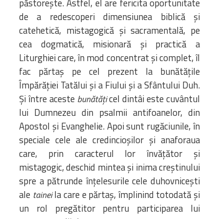
păstorește. Astfel, el are fericita oportunitate
de a redescoperi dimensiunea biblică și
catehetică, mistagogică și sacramentală, pe
cea dogmatică, misionară și practică a
Liturghiei care, în mod concentrat și complet, îl
fac părtaș pe cel prezent la bunătățile
Împărăției Tatălui și a Fiului și a Sfântului Duh.
Și între aceste
cel dintâi este cuvântul
bunătăți
lui Dumnezeu din psalmii antifoanelor, din
Apostol și Evanghelie. Apoi sunt rugăciunile, în
speciale cele ale credincioșilor și anaforaua
care, prin caracterul lor învățător și
mistagogic, deschid mintea și inima creștinului
spre a pătrunde înțelesurile cele duhovnicești
ale
la care e părtaș, împlinind totodată și
tainei
un rol pregătitor pentru participarea lui