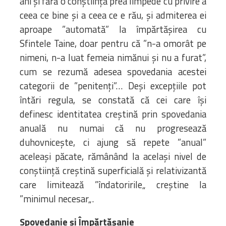
ani și fără o conștiință prea limpede cu privire a
ceea ce bine și a ceea ce e rău, și admiterea ei
aproape ”automată” la împărtășirea cu
Sfintele Taine, doar pentru că ”n-a omorât pe
nimeni, n-a luat femeia nimănui și nu a furat”,
cum se rezumă adesea spovedania acestei
categorii de ”penitenți”… Deși excepțiile pot
întări regula, se constată că cei care își
definesc identitatea creștină prin spovedania
anuală nu numai că nu progresează
duhovnicește, ci ajung să repete ”anual”
aceleași păcate, rămânând la același nivel de
conștiință creștină superficială și relativizantă
care limitează ”îndatoririle„ creștine la
”minimul necesar„.
Spovedanie și Împărtășanie