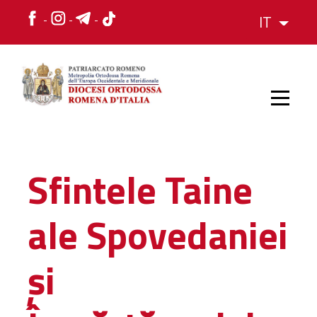
IT
HOME
Sfintele Taine
STORIA
ale Spovedaniei
VESCOVO
și
L'ORGANIZZAZIONE
L'ORGANIZZAZIONE
La Struttura