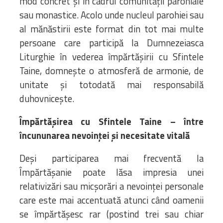
mod concret și în cadrul comunității parohiale
sau monastice. Acolo unde nucleul parohiei sau
al mănăstirii este format din tot mai multe
persoane care participă la Dumnezeiasca
Liturghie în vederea împărtășirii cu Sfintele
Taine, domnește o atmosferă de armonie, de
unitate și totodată mai responsabilă
duhovnicește.
Împărtășirea cu Sfintele Taine – între
încununarea nevoinței și necesitate vitală
Deși participarea mai frecventă la
Împărtășanie poate lăsa impresia unei
relativizări sau micșorări a nevoinței personale
care este mai accentuată atunci când oamenii
se împărtășesc rar (postind trei sau chiar