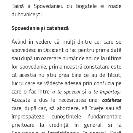
Taină a Spovedaniei, cu bogatele ei roade
duhovnicești.
Spovedanie și cateheză
Având în vedere că mulți dintre cei care se
spovedesc în Occident o fac pentru prima dată
sau după un oarecare număr de ani de la ultima
lor spovedanie, prima noastră constatare este
că aceștia nu știu prea bine ce au de făcut,
lucru care se vădește adesea prin confuzia pe
care o fac între
și
.
a te spovedi
a te împărtăși
Aceasta a dus la necesitatea unei
cateheze
care, după caz, să abordeze, să învețe sau să
împrospăteze cunoștințele fundamentale
privitoare la credință, în general, și la
Spovedanie și Împărtășanie, în special. Dacă