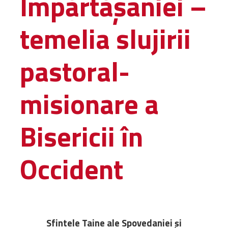
Împărtășaniei –
Amministrativa
temelia slujirii
Decanati
Monasteri,
chiese e
pastoral-
monumenti
Diaconie
misionare a
Associazioni e
Centri
Cimiteri
Bisericii în
Parrocchie
Occident
RISORSE
RISORSE
Apostolia Italia
Comunicati stampa
Gli Statuti e le leggi
Lettere pastorali
Sfintele Taine ale Spovedaniei și