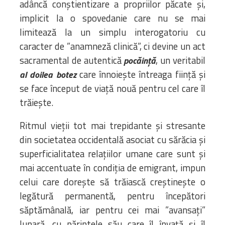
adâncă conștientizare a propriilor păcate și,
implicit la o spovedanie care nu se mai
limitează la un simplu interogatoriu cu
caracter de ”anamneză clinică”, ci devine un act
sacramental de autentică
, un veritabil
pocăință
care înnoiește întreaga ființă și
al doilea botez
se face început de viață nouă pentru cel care îl
trăiește.
Ritmul vieții tot mai trepidante și stresante
din societatea occidentală asociat cu sărăcia și
superficialitatea relațiilor umane care sunt și
mai accentuate în condiția de emigrant, impun
celui care dorește să trăiască creștinește o
legătură permanentă, pentru începători
săptămânală, iar pentru cei mai ”avansați”
lunară, cu părintele său care îl învață și îl