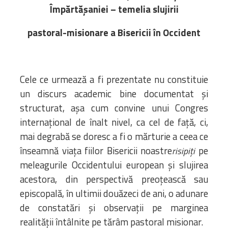
Biblioteca
Împărtășaniei – temelia slujirii
Risorse multimediali
pastoral-misionare a Bisericii în Occident
Opinioni Ortodosse
Dalla vita
della”famiglia” della
diocesi
Cele ce urmează a fi prezentate nu constituie
CSDE
un discurs academic bine documentat și
La Parola del Vescovo
structurat, așa cum convine unui Congres
Lectura Lunii
internațional de înalt nivel, ca cel de față, ci,
Prezentarea
mai degrabă se doresc a fi o mărturie a ceea ce
Parohiilor
înseamnă viața fiilor Bisericii noastre
pe
risipiți
meleagurile Occidentului european și slujirea
acestora, din perspectivă preoțească sau
CONTATTI
episcopală, în ultimii douăzeci de ani, o adunare
de constatări și observații pe marginea
realității întâlnite pe tărâm pastoral misionar.