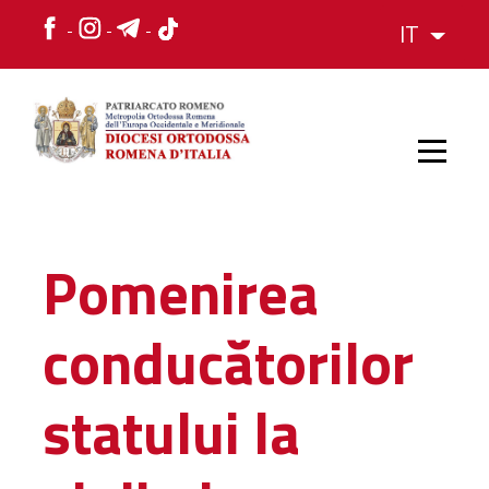
IT
HOME
Pomenirea
STORIA
conducătorilor
VESCOVO
statului la
L'ORGANIZZAZIONE
L'ORGANIZZAZIONE
La Struttura