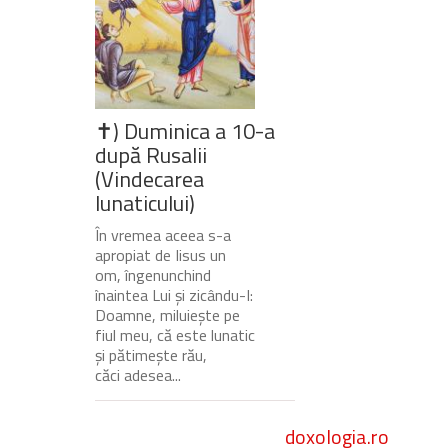
✝) Duminica a 10-a
după Rusalii
(Vindecarea
lunaticului)
În vremea aceea s-a
apropiat de Iisus un
om, îngenunchind
înaintea Lui și zicându-I:
Doamne, miluiește pe
fiul meu, că este lunatic
și pătimește rău,
căci adesea...
doxologia.ro