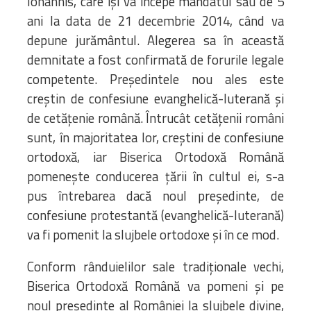
Iohannis, care îşi va începe mandatul său de 5
Biblioteca
ani la data de 21 decembrie 2014, când va
Risorse multimediali
depune jurământul. Alegerea sa în această
Opinioni Ortodosse
demnitate a fost confirmată de forurile legale
Dalla vita
competente. Preşedintele nou ales este
della”famiglia” della
creştin de confesiune evanghelică-luterană şi
diocesi
de cetăţenie română. Întrucât cetăţenii români
CSDE
sunt, în majoritatea lor, creştini de confesiune
La Parola del Vescovo
ortodoxă, iar Biserica Ortodoxă Română
Lectura Lunii
pomeneşte conducerea ţării în cultul ei, s-a
Prezentarea
Parohiilor
pus întrebarea dacă noul preşedinte, de
confesiune protestantă (evanghelică-luterană)
va fi pomenit la slujbele ortodoxe şi în ce mod.
CONTATTI
Conform rânduielilor sale tradiţionale vechi,
Biserica Ortodoxă Română va pomeni şi pe
noul preşedinte al României la slujbele divine,