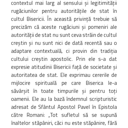
contextul mai larg al sensului şi legitimităţii
rugăciunilor pentru autorităţile de stat în
cultul Bisericii. În această privinţă trebuie să
precizăm că aceste rugăciuni şi pomeniri ale
autorităţii de stat nu sunt ceva străin de cultul
creştin şi nu sunt nici de dată recentă sau o
adaptare contextuală, ci provin din tradiţia
cultului creştin apostolic. Prin ele s-a dat
expresie atitudinii Bisericii faţă de societate şi
autoritatea de stat. Ele exprimau cererile de
mijlocire spirituală pe care Biserica le-a
săvârşit în toate timpurile şi pentru toţi
oamenii. Ele au la bază îndemnul scripturistic
adresat de Sfântul Apostol Pavel în Epistola
către Romani: „Tot sufletul să se supună
înaltelor stăpâniri, căci nu este stăpânire, fără