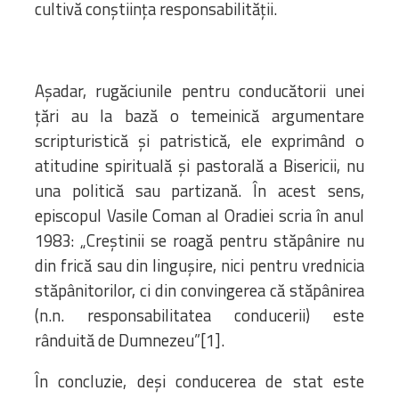
cultivă conştiinţa responsabilităţii.
Aşadar, rugăciunile pentru conducătorii unei
ţări au la bază o temeinică argumentare
scripturistică şi patristică, ele exprimând o
atitudine spirituală şi pastorală a Bisericii, nu
una politică sau partizană. În acest sens,
episcopul Vasile Coman al Oradiei scria în anul
1983: „Creştinii se roagă pentru stăpânire nu
din frică sau din linguşire, nici pentru vrednicia
stăpânitorilor, ci din convingerea că stăpânirea
(n.n. responsabilitatea conducerii) este
rânduită de Dumnezeu”[1].
În concluzie, deşi conducerea de stat este