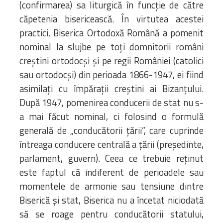
(confirmarea) sa liturgică în funcţie de către
căpetenia bisericească. În virtutea acestei
practici, Biserica Ortodoxă Română a pomenit
nominal la slujbe pe toţi domnitorii români
creştini ortodocşi şi pe regii României (catolici
sau ortodocşi) din perioada 1866-1947, ei fiind
asimilaţi cu împăraţii creştini ai Bizanţului.
După 1947, pomenirea conducerii de stat nu s-
a mai făcut nominal, ci folosind o formulă
generală de „conducătorii ţării”, care cuprinde
întreaga conducere centrală a ţării (preşedinte,
parlament, guvern). Ceea ce trebuie reţinut
este faptul că indiferent de perioadele sau
momentele de armonie sau tensiune dintre
Biserică şi stat, Biserica nu a încetat niciodată
să se roage pentru conducătorii statului,