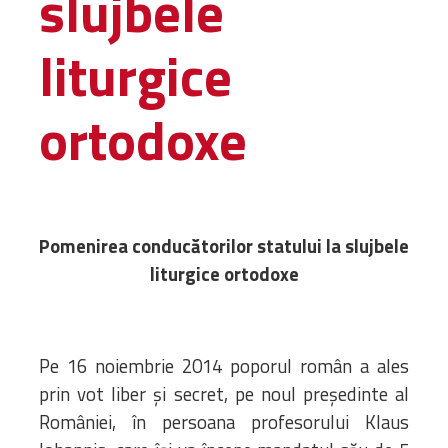
slujbele
Amministrativa
liturgice
Decanati
Monasteri,
chiese e
ortodoxe
monumenti
Diaconie
Associazioni e
Centri
Cimiteri
Pomenirea conducătorilor statului la slujbele
Parrocchie
liturgice ortodoxe
RISORSE
RISORSE
Apostolia Italia
Pe 16 noiembrie 2014 poporul român a ales
Comunicati stampa
prin vot liber şi secret, pe noul preşedinte al
Gli Statuti e le leggi
României, în persoana profesorului Klaus
Lettere pastorali