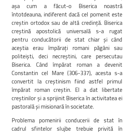
aşa cum a făcut-o Biserica noastră
întotdeauna, indiferent dacă cel pomenit este
creştin ortodox sau de altă credinţă. Biserica
creştină apostolică universală s-a rugat
pentru conducătorii de stat chiar şi când
aceştia erau împăraţi romani păgâni sau
politeişti, deci necreştini, care persecutau
Biserica. Când împărat roman a devenit
Constantin cel Mare (306-337), acesta s-a
convertit la creştinism fiind astfel primul
împărat roman creştin. El a dat libertate
creştinilor şi a sprijinit Biserica în activitatea ei
pastorală şi misionară în societate.
Problema pomenirii conducerii de stat în
cadrul sfintelor slujbe trebuie privită în