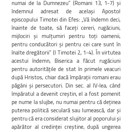
numai de la Dumnezeu” (Romani 13, 1-7) şi
îndemnul adresat de acelaşi Apostol
episcopului Timotei din Efes: „Vă îndemn deci,
înainte de toate, să faceţi cereri, rugăciuni,
mijlociri şi mulţumiri pentru toţi oamenii,
pentru conducători şi pentru cei care sunt în
înalte dregătorii” (I Timotei 2, 1-4). În virtutea
acestui îndemn, Biserica a făcut rugăciuni
pentru autorităţile de stat în primele veacuri
după Hristos, chiar dacă împăraţii romani erau
păgâni şi persecutori. Din sec. al IV‑lea, când
împăratul a devenit creştin, el a fost pomenit
pe nume la slujbe, nu numai pentru că deţinea
puterea politică seculară sau lumească, dar şi
pentru că era considerat slujitor al poporului şi
apărător al credinţei creştine, după ungerea