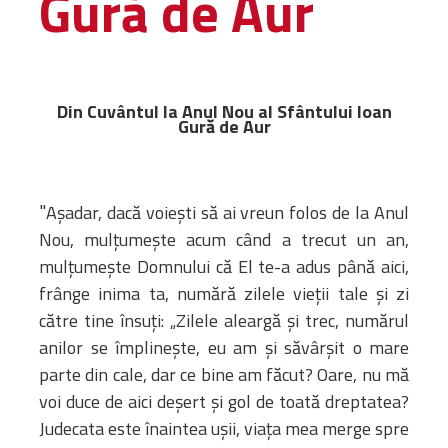
Gură de Aur
Amministrativa
Decanati
Monasteri,
chiese e
Din Cuvântul la Anul Nou al Sfântului Ioan
Gură de Aur
monumenti
Diaconie
Associazioni e
"
Centri
Aşadar, dacă voieşti să ai vreun folos de la Anul
Cimiteri
Nou, mulţumeşte acum când a trecut un an,
Parrocchie
mulţumeşte Domnului că El te-a adus până aici,
frânge inima ta, numără zilele vieţii tale şi zi
către tine însuţi: „Zilele aleargă şi trec, numărul
RISORSE
RISORSE
anilor se împlineşte, eu am și săvârşit o mare
Apostolia Italia
parte din cale, dar ce bine am făcut? Oare, nu mă
Comunicati stampa
voi duce de aici deşert şi gol de toată dreptatea?
Gli Statuti e le leggi
Judecata este înaintea uşii, viaţa mea merge spre
Lettere pastorali