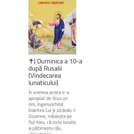
✝) Duminica a 10-a
după Rusalii
(Vindecarea
lunaticului)
În vremea aceea s-a
apropiat de Iisus un
om, îngenunchind
înaintea Lui și zicându-I:
Doamne, miluiește pe
fiul meu, că este lunatic
și pătimește rău,
căci adesea...