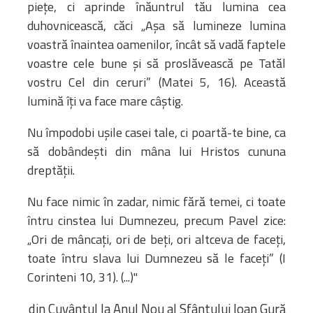
pieţe, ci aprinde înăuntrul tău lumina cea
duhovnicească, căci „Aşa să lumineze lumina
voastră înaintea oamenilor, încât să vadă faptele
voastre cele bune şi să proslăvească pe Tatăl
vostru Cel din ceruri” (Matei 5, 16). Această
lumină îţi va face mare câştig.
Nu împodobi uşile casei tale, ci poartă-te bine, ca
să dobândeşti din mâna lui Hristos cununa
dreptăţii.
Nu face nimic în zadar, nimic fără temei, ci toate
întru cinstea lui Dumnezeu, precum Pavel zice:
„Ori de mâncaţi, ori de beţi, ori altceva de faceţi,
toate întru slava lui Dumnezeu să le faceţi” (I
Corinteni 10, 31). (...)"
din Cuvântul la Anul Nou al Sfântului Ioan Gură