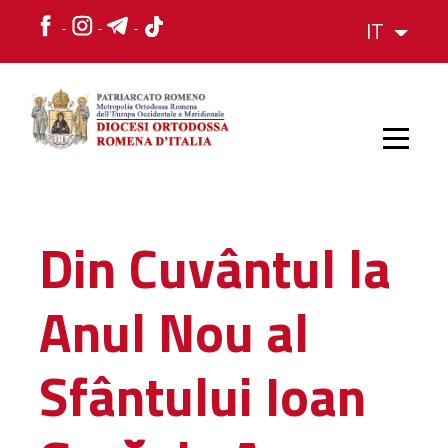
IT
HOME
Din Cuvântul la
STORIA
Anul Nou al
VESCOVO
Sfântului Ioan
L'ORGANIZZAZIONE
L'ORGANIZZAZIONE
La Struttura