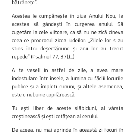
bătrâneţe”.
Biblioteca
Risorse multimediali
Acestea le cumpăneşte în ziua Anului Nou, la
Opinioni Ortodosse
acestea să gândeşti în curgerea anului. Să
Dalla vita
cugetăm la cele viitoare, ca să nu ne zică cineva
della”famiglia” della
ceea ce proorocul zicea iudeilor: „Zilele lor s-au
diocesi
stins întru deşertăciune şi anii lor au trecut
CSDE
repede” (Psalmul 77, 37).(...)
La Parola del Vescovo
Lectura Lunii
A te veseli în astfel de zile, a avea mare
Prezentarea
îndestulare într-însele, a lumina cu făclii locurile
Parohiilor
publice şi a împleti cununi, şi altele asemenea,
este o nebunie copilărească.
Tu eşti liber de aceste slăbiciuni, ai vârsta
CONTATTI
creştinească şi eşti cetăţean al cerului.
De aceea, nu mai aprinde în această zi focuri în