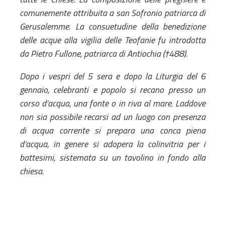
Biblioteca
comunemente attribuita a san Sofronio patriarca di
Risorse multimediali
Gerusalemme. La consuetudine della benedizione
Opinioni Ortodosse
delle acque alla vigilia delle Teofanie fu introdotta
Dalla vita
da Pietro Fullone, patriarca di Antiochia (†488).
della”famiglia” della
diocesi
Dopo i vespri del 5 sera e dopo la Liturgia del 6
CSDE
gennaio, celebranti e popolo si recano presso un
La Parola del Vescovo
corso d’acqua, una fonte o in riva al mare. Laddove
Lectura Lunii
non sia possibile recarsi ad un luogo con presenza
Prezentarea
di acqua corrente si prepara una conca piena
Parohiilor
d’acqua, in genere si adopera la colinvitria per i
battesimi, sistemata su un tavolino in fondo alla
chiesa.
CONTATTI