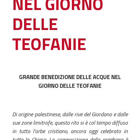
NEL GIORNO
Amministrativa
DELLE
Decanati
Monasteri,
chiese e
TEOFANIE
monumenti
Diaconie
Associazioni e
Centri
Cimiteri
GRANDE BENEDIZIONE DELLE ACQUE NEL
Parrocchie
GIORNO DELLE TEOFANIE
RISORSE
RISORSE
Apostolia Italia
Di origine palestinese, dalle rive del Giordano e dalle
Comunicati stampa
sue zone limitrofe, questo rito si è col tempo diffuso
Gli Statuti e le leggi
in tutto l’orbe cristiano, ancora oggi celebrato in
Lettere pastorali
tutte le Chiese. La composizione delle preghiere è