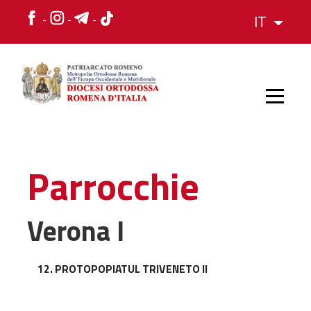
IT
HOME
Parrocchie
STORIA
Verona I
VESCOVO
12. PROTOPOPIATUL TRIVENETO II
L'ORGANIZZAZIONE
L'ORGANIZZAZIONE
La Struttura