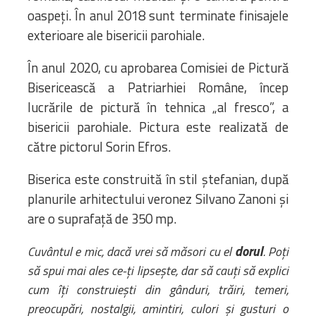
oaspeţi. În anul 2018 sunt terminate finisajele
exterioare ale bisericii parohiale.
În anul 2020, cu aprobarea Comisiei de Pictură
Bisericească a Patriarhiei Române, încep
lucrările de pictură în tehnica „al fresco”, a
bisericii parohiale. Pictura este realizată de
către pictorul Sorin Efros.
Biserica este construită în stil ştefanian, după
planurile arhitectului veronez Silvano Zanoni şi
are o suprafaţă de 350 mp.
dorul
Cuvântul e mic, dacă vrei să măsori cu el
. Poți
să spui mai ales ce-ți lipsește, dar să cauți să explici
cum îți construiești din gânduri, trăiri, temeri,
preocupări, nostalgii, amintiri, culori și gusturi o