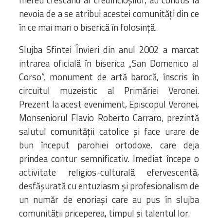
mereu crescând al credincioșilor, au condus la
nevoia de a se atribui acestei comunități din ce
în ce mai mari o biserică în folosință.
Slujba Sfintei Învieri din anul 2002 a marcat
intrarea oficială în biserica „San Domenico al
Corso”, monument de artă barocă, înscris în
circuitul muzeistic al Primăriei Veronei.
Prezent la acest eveniment, Episcopul Veronei,
Monseniorul Flavio Roberto Carraro, prezintă
salutul comunității catolice și face urare de
bun început parohiei ortodoxe, care deja
prindea contur semnificativ. Imediat începe o
activitate religios-culturală efervescentă,
desfășurată cu entuziasm și profesionalism de
un număr de enoriași care au pus în slujba
comunității priceperea, timpul și talentul lor.