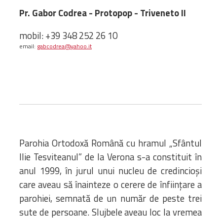
Biblioteca
Pr. Gabor Codrea -
Protopop - Triveneto II
Risorse multimediali
Opinioni Ortodosse
mobil: +39 348 252 26 10
Dalla vita
email:
gabcodrea@yahoo.it
della”famiglia” della
diocesi
CSDE
La Parola del Vescovo
Lectura Lunii
Prezentarea
Parohiilor
Parohia Ortodoxă Română cu hramul „Sfântul
Ilie Tesviteanul” de la Verona s-a constituit în
anul 1999, în jurul unui nucleu de credincioși
CONTATTI
care aveau să înainteze o cerere de înființare a
parohiei, semnată de un număr de peste trei
sute de persoane. Slujbele aveau loc la vremea