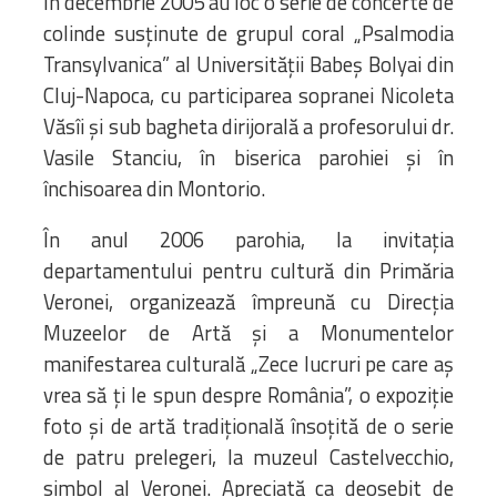
În decembrie 2005 au loc o serie de concerte de
colinde susținute de grupul coral „Psalmodia
Transylvanica” al Universității Babeș Bolyai din
Cluj-Napoca, cu participarea sopranei Nicoleta
Văsîi și sub bagheta dirijorală a profesorului dr.
Vasile Stanciu, în biserica parohiei și în
închisoarea din Montorio.
În anul 2006 parohia, la invitația
departamentului pentru cultură din Primăria
Veronei, organizează împreună cu Direcția
Muzeelor de Artă și a Monumentelor
manifestarea culturală „Zece lucruri pe care aș
vrea să ți le spun despre România”, o expoziție
foto și de artă tradițională însoțită de o serie
de patru prelegeri, la muzeul Castelvecchio,
simbol al Veronei. Apreciată ca deosebit de