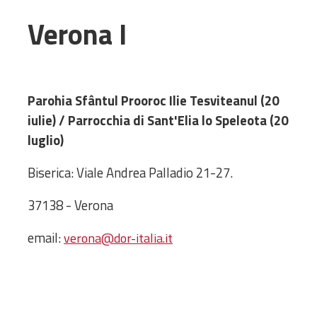
Amministrativa
Verona I
Decanati
Monasteri,
chiese e
monumenti
Parohia Sfântul Prooroc Ilie Tesviteanul (20
Diaconie
iulie) / Parrocchia di Sant'Elia lo Speleota (20
Associazioni e
luglio)
Centri
Cimiteri
Biserica: Viale Andrea Palladio 21-27.
Parrocchie
37138 - Verona
RISORSE
email:
verona@dor-italia.it
RISORSE
Apostolia Italia
Comunicati stampa
Gli Statuti e le leggi
Lettere pastorali