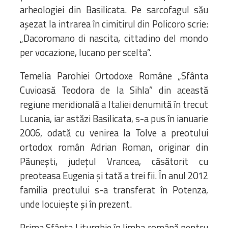
arheologiei din Basilicata. Pe sarcofagul său
așezat la intrarea în cimitirul din Policoro scrie:
„Dacoromano di nascita, cittadino del mondo
per vocazione, lucano per scelta”.
Temelia Parohiei Ortodoxe Române „Sfânta
Cuvioasă Teodora de la Sihla” din această
regiune meridională a Italiei denumită în trecut
Lucania, iar astăzi Basilicata, s-a pus în ianuarie
2006, odată cu venirea la Tolve a preotului
ortodox român Adrian Roman, originar din
Păunești, județul Vrancea, căsătorit cu
preoteasa Eugenia și tată a trei fii. În anul 2012
familia preotului s-a transferat în Potenza,
unde locuiește și în prezent.
Prima Sfânta Liturghie în limba română pentru