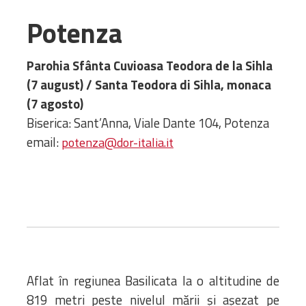
Amministrativa
Potenza
Decanati
Monasteri,
Parohia Sfânta Cuvioasa Teodora de la Sihla
chiese e
(7 august) / Santa Teodora di Sihla, monaca
monumenti
(7 agosto)
Diaconie
Biserica: Sant’Anna, Viale Dante 104, Potenza
Associazioni e
email:
potenza@dor-italia.it
Centri
Cimiteri
Parrocchie
RISORSE
RISORSE
Apostolia Italia
Comunicati stampa
Gli Statuti e le leggi
Aflat în regiunea Basilicata la o altitudine de
Lettere pastorali
819 metri peste nivelul mării și așezat pe