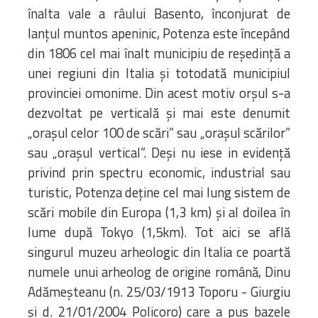
Biblioteca
înalta vale a râului Basento, înconjurat de
Risorse multimediali
lanțul muntos apeninic, Potenza este începând
Opinioni Ortodosse
din 1806 cel mai înalt municipiu de reședință a
Dalla vita
unei regiuni din Italia și totodată municipiul
della”famiglia” della
provinciei omonime. Din acest motiv orșul s-a
diocesi
dezvoltat pe verticală și mai este denumit
CSDE
„orașul celor 100 de scări” sau „orașul scărilor”
La Parola del Vescovo
sau „orașul vertical”. Deși nu iese in evidență
Lectura Lunii
privind prin spectru economic, industrial sau
Prezentarea
turistic, Potenza deține cel mai lung sistem de
Parohiilor
scări mobile din Europa (1,3 km) și al doilea în
lume după Tokyo (1,5km). Tot aici se află
singurul muzeu arheologic din Italia ce poartă
CONTATTI
numele unui arheolog de origine română, Dinu
Adămeșteanu (n. 25/03/1913 Toporu - Giurgiu
și d. 21/01/2004 Policoro) care a pus bazele