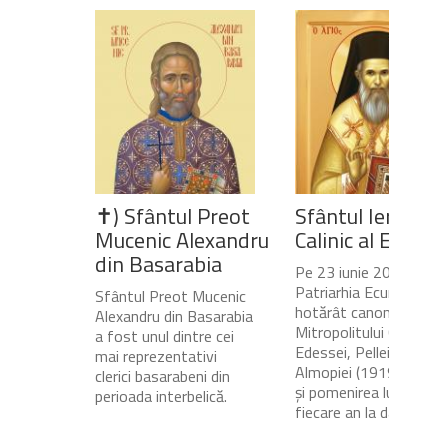
✝) Sfântul Preot
Sfântul Ierarh
Mucenic Alexandru
Calinic al Edesse
din Basarabia
Pe 23 iunie 2020,
Patriarhia Ecumenică a
Sfântul Preot Mucenic
hotărât canonizarea
Alexandru din Basarabia
Mitropolitului Calinic al
a fost unul dintre cei
Edessei, Pellei și
mai reprezentativi
Almopiei (1919-1984)
clerici basarabeni din
și pomenirea lui în
perioada interbelică.
fiecare an la data de...