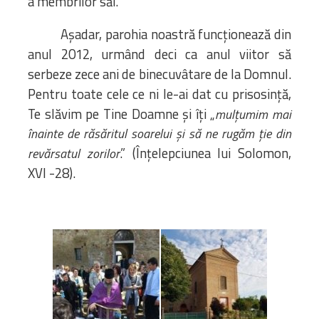
a membrilor săi.
Așadar, parohia noastră funcționează din
anul 2012, urmând deci ca anul viitor să
serbeze zece ani de binecuvâtare de la Domnul.
Pentru toate cele ce ni le-ai dat cu prisosință,
Te slăvim pe Tine Doamne și îți „
mulţumim mai
înainte de răsăritul soarelui şi să ne rugăm ţie din
.” (Înțelepciunea lui Solomon,
revărsatul zorilor
XVI -28).