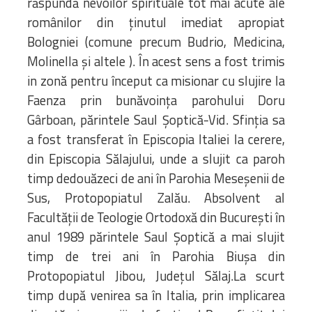
răspundă nevoilor spirituale tot mai acute ale
românilor din ţinutul imediat apropiat
Bologniei (comune precum Budrio, Medicina,
Molinella şi altele ). În acest sens a fost trimis
in zonă pentru început ca misionar cu slujire la
Faenza prin bunăvoinţa parohului Doru
Gârboan, părintele Saul Şoptică-Vid. Sfinția sa
a fost transferat în Episcopia Italiei la cerere,
din Episcopia Sălajului, unde a slujit ca paroh
timp dedouăzeci de ani în Parohia Meseșenii de
Sus, Protopopiatul Zalău. Absolvent al
Facultății de Teologie Ortodoxă din București în
anul 1989 părintele Saul Șoptică a mai slujit
timp de trei ani în Parohia Biușa din
Protopopiatul Jibou, Județul Sălaj.La scurt
timp după venirea sa în Italia, prin implicarea