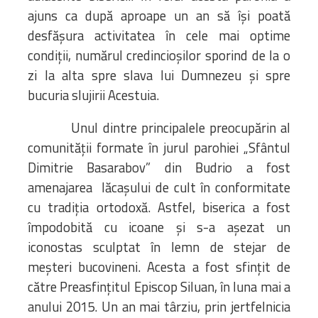
ajuns ca după aproape un an să îşi poată
desfăşura activitatea în cele mai optime
condiţii, numărul credincioşilor sporind de la o
zi la alta spre slava lui Dumnezeu şi spre
bucuria slujirii Acestuia.
Unul dintre principalele preocupărin al
comunității formate în jurul parohiei „Sfântul
Dimitrie Basarabov” din Budrio a fost
amenajarea lăcașului de cult în conformitate
cu tradiția ortodoxă. Astfel, biserica a fost
împodobită cu icoane și s-a așezat un
iconostas sculptat în lemn de stejar de
meșteri bucovineni. Acesta a fost sfințit de
către Preasfințitul Episcop Siluan, în luna mai a
anului 2015. Un an mai târziu, prin jertfelnicia