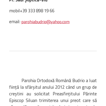
Biblioteca
Risorse multimediali
mobil+39 333 898 19 66
Opinioni Ortodosse
email:
Dalla vita
parohiabudrio@yahoo.com
della”famiglia” della
diocesi
CSDE
La Parola del Vescovo
Lectura Lunii
Prezentarea
Parohiilor
Parohia Ortodoxă Română Budrio a luat
CONTATTI
fiinţă la sfârşitul anului 2012 când un grup de
creştini au solicitat Preasfinţitului Părinte
Episcop Siluan trimiterea unui preot care să