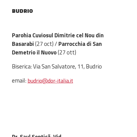
Amministrativa
BUDRIO
Decanati
Monasteri,
chiese e
Parohia Cuviosul Dimitrie cel Nou din
monumenti
Basarabi
(27 oct) /
Parrocchia di San
Diaconie
Demetrio il Nuovo
(27 ott)
Associazioni e
Centri
Biserica: Via San Salvatore, 11, Budrio
Cimiteri
email:
budrio@dor-italia.it
Parrocchie
RISORSE
RISORSE
Apostolia Italia
Comunicati stampa
Gli Statuti e le leggi
Lettere pastorali
Pr. Saul Șoptică-Vid