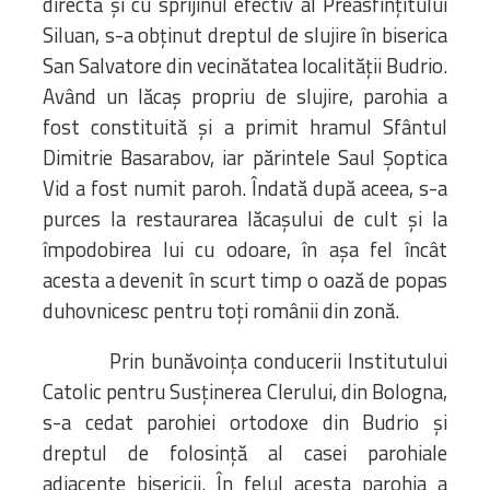
directă şi cu sprijinul efectiv al Preasfinţitului
Siluan, s-a obţinut dreptul de slujire în biserica
San Salvatore din vecinătatea localităţii Budrio.
Având un lăcaş propriu de slujire, parohia a
fost constituită și a primit hramul Sfântul
Dimitrie Basarabov, iar părintele Saul Şoptica
Vid a fost numit paroh. Îndată după aceea, s-a
purces la restaurarea lăcaşului de cult şi la
împodobirea lui cu odoare, în aşa fel încât
acesta a devenit în scurt timp o oază de popas
duhovnicesc pentru toţi românii din zonă.
Prin bunăvoinţa conducerii Institutului
Catolic pentru Susţinerea Clerului, din Bologna,
s-a cedat parohiei ortodoxe din Budrio şi
dreptul de folosinţă al casei parohiale
adiacente bisericii. În felul acesta parohia a