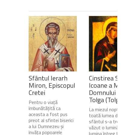
Sfântul Ierarh
Cinstirea Sfintei
Miron, Episcopul
Icoane a Maicii
Cretei
Domnului de pe
Tolga (Tolgska)
Pentru o viață
îmbunătățită ca
La miezul nopții, când
aceasta a fost pus
toată lumea dormea,
preot al sfintei biserici
sfântul s-a trezit și a
a lui Dumnezeu și
văzut o lumină care
învăța popoarele
lumina întreg ținutul.