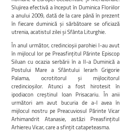
Slujirea efectivă a început în Duminica Floriilor
a anului 2009, dată de la care până în prezent
în fiecare duminică și sărbătoare se oficiază
utrenia, acatistul zilei și Sfânta Liturghie.
În anul următor, credincioșii parohiei l-au avut
în mijlocul lor pe Preasfinţitul Părinte Episcop
Siluan cu ocazia serbării în a II-a Duminică a
Postului Mare a Sfântului Ierarh Grigorie
Palama, ocrotitorul și mijlocitorul
credincioșilor. Atunci a fost hirotesit în
ipodiacon creștinul Ioan Prisacariu. În anii
următori am avut bucuria de a-l avea în
mijlocul nostru pe Preacuviosul Părinte Vicar
Arhimandrit Atanasie, astăzi Preasfințitul
Arhiereu Vicar, care a sfințit catapeteasma.