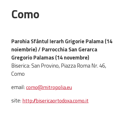
Amministrativa
Como
Decanati
Monasteri,
chiese e
monumenti
Parohia Sfântul Ierarh Grigorie Palama (14
Diaconie
noiembrie) / Parrocchia San Gerarca
Associazioni e
Gregorio Palamas (14 novembre)
Centri
Biserica: San Provino, Piazza Roma Nr. 46,
Cimiteri
Como
Parrocchie
email:
como@mitropolia.eu
RISORSE
RISORSE
site:
http://bisericaortodoxa.como.it
Apostolia Italia
Comunicati stampa
Gli Statuti e le leggi
Lettere pastorali