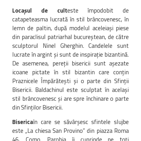
Locașul de cult
este împodobit de
catapeteasma lucrată în stil brâncovenesc, în
lemn de paltin, după modelul aceleiași piese
din paraclisul patriarhal bucureștean, de către
sculptorul Ninel Gherghin. Candelele sunt
lucrate în argint și sunt de inspirație bizantină.
De asemenea, pereții bisericii sunt așezate
icoane pictate în stil bizantin care conțin
Praznicele Împărătești și o parte din Sfinții
Bisericii. Baldachinul este sculptat în același
stil brâncovenesc și are spre închinare o parte
din Sfinților Bisericii.
Biserica
în care se săvârşesc sfintele slujbe
este „La chiesa San Provino” din piazza Roma
46, Como. Parohia îi cuprinde pe toţi