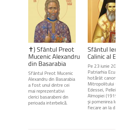
✝) Sfântul Preot
Sfântul Ierarh
Mucenic Alexandru
Calinic al Edesse
din Basarabia
Pe 23 iunie 2020,
Patriarhia Ecumenică a
Sfântul Preot Mucenic
hotărât canonizarea
Alexandru din Basarabia
Mitropolitului Calinic al
a fost unul dintre cei
Edessei, Pellei și
mai reprezentativi
Almopiei (1919-1984)
clerici basarabeni din
și pomenirea lui în
perioada interbelică.
fiecare an la data de...