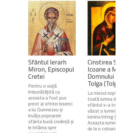
Sfântul Ierarh
Cinstirea Sfintei
Miron, Episcopul
Icoane a Maicii
Cretei
Domnului de pe
Tolga (Tolgska)
Pentru o viață
îmbunătățită ca
La miezul nopții, când
aceasta a fost pus
toată lumea dormea,
preot al sfintei biserici
sfântul s-a trezit și a
a lui Dumnezeu și
văzut o lumină care
învăța popoarele
lumina întreg ținutul.
sfânta bună credință și
Aceasta lumină venea
le întărea spre
de la o coloană de foc