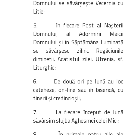
Domnului se săvârșește Vecernia cu
Litie;
5. în fiecare Post al Nașterii
Domnului, al Adormirii Maicii
Domnului și în Săptămâna Luminată
se săvârșesc zilnic Rugăciunile
dimineții, Acatistul zilei, Utrenia, sf.
Liturghie;
6. De două ori pe lună au loc
cateheze, on-line sau în biserică, cu
tinerii și credincioșii;
7. La fiecare început de lună
săvârșim slujba Aghesmei celei Mici;
8. În primele patru zile ale