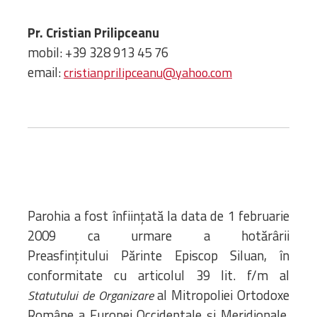
Biblioteca
Risorse multimediali
Pr. Cristian Prilipceanu
Opinioni Ortodosse
mobil: +39 328 913 45 76
Dalla vita
email:
cristianprilipceanu@yahoo.com
della”famiglia” della
diocesi
CSDE
La Parola del Vescovo
Lectura Lunii
Prezentarea
Parohiilor
Parohia a fost înfiinţată la data de 1 februarie
2009 ca urmare a hotărârii
CONTATTI
Preasfinţitului Părinte Episcop Siluan, în
conformitate cu articolul 39 lit. f/m al
al Mitropoliei Ortodoxe
Statutului de Organizare
Române a Europei Occidentale și Meridionale.