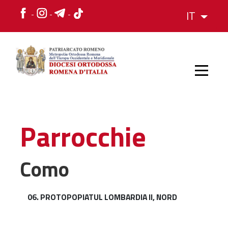
IT
HOME
Parrocchie
STORIA
Como
VESCOVO
06. PROTOPOPIATUL LOMBARDIA II, NORD
L'ORGANIZZAZIONE
L'ORGANIZZAZIONE
La Struttura