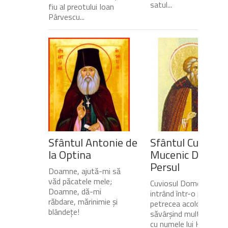
satul...
fiu al preotului Ioan
Pârvescu...
Sfântul Antonie de
Sfântul Cuvios
la Optina
Mucenic Dometi
Persul
Doamne, ajută-mi să
văd păcatele mele;
Cuviosul Dometie
Doamne, dă-mi
intrând într-o peșteră,
răbdare, mărinimie şi
petrecea acolo
blândeţe!
săvârșind multe minuni
cu numele lui Hristos,