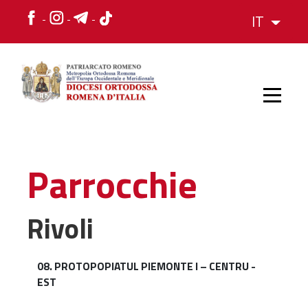
IT
HOME
Parrocchie
STORIA
Rivoli
VESCOVO
08. PROTOPOPIATUL PIEMONTE I – CENTRU -
EST
L'ORGANIZZAZIONE
L'ORGANIZZAZIONE
La Struttura