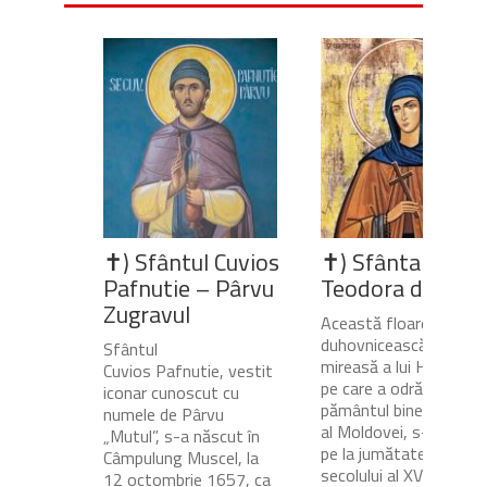
✝) Sfântul Cuvios
✝) Sfânta Cuvio
Pafnutie – Pârvu
Teodora de la Si
Zugravul
Această floare
duhovnicească și
Sfântul
mireasă a lui Hristos,
Cuvios Pafnutie, vestit
pe care a odrăslit-o
iconar cunoscut cu
pământul binecuvânta
numele de Pârvu
al Moldovei, s-a născu
„Mutul”, s-a născut în
pe la jumătatea
Câmpulung Muscel, la
secolului al XVII-lea, în
12 octombrie 1657, ca