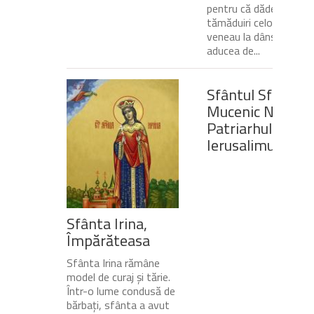
pentru că dădea
tămăduiri celor ce
veneau la dânsul și îi
aducea de...
Sfântul Sfinţit
Mucenic Narcis,
Patriarhul
Ierusalimului
Sfânta Irina,
Împărăteasa
Sfânta Irina rămâne
model de curaj și tărie.
Într-o lume condusă de
bărbați, sfânta a avut