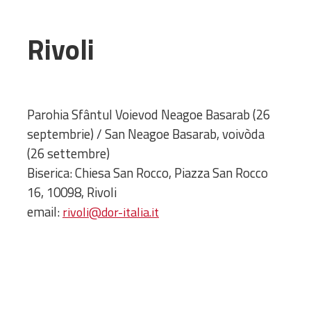
Amministrativa
Decanati
Rivoli
Monasteri,
chiese e
monumenti
Diaconie
Parohia Sfântul Voievod Neagoe Basarab (26
Associazioni e
septembrie) / San Neagoe Basarab, voivòda
Centri
(26 settembre)
Cimiteri
Biserica: Chiesa San Rocco, Piazza San Rocco
Parrocchie
16, 10098, Rivoli
email:
rivoli@dor-italia.it
RISORSE
RISORSE
Apostolia Italia
Comunicati stampa
Gli Statuti e le leggi
Lettere pastorali