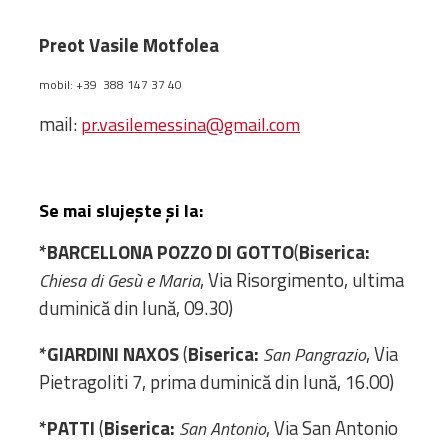
Biblioteca
Risorse multimediali
Preot Vasile Motfolea
Opinioni Ortodosse
mobil: +39 388 147 37 40
Dalla vita
della”famiglia” della
mail:
pr.vasilemessina@gmail.com
diocesi
CSDE
La Parola del Vescovo
Se mai slujește și la:
Lectura Lunii
*BARCELLONA POZZO DI GOTTO
(
Biserica:
Prezentarea
, Via Risorgimento, ultima
Parohiilor
Chiesa di Gesù e Maria
duminică din lună, 09.30)
*GIARDINI NAXOS
(
Biserica:
, Via
San Pangrazio
CONTATTI
Pietragoliti 7, prima duminică din lună, 16.00)
*PATTI
(
Biserica:
, Via San Antonio
San Antonio