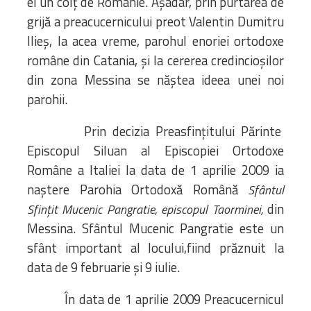
ei un colț de Românie. Așadar, prin purtarea de
grijă a preacucernicului preot Valentin Dumitru
Ilieș, la acea vreme, parohul enoriei ortodoxe
române din Catania, și la cererea credincioșilor
din zona Messina se năștea ideea unei noi
parohii.
Prin decizia Preasfințitului Părinte
Episcopul Siluan al Episcopiei Ortodoxe
Române a Italiei la data de 1 aprilie 2009 ia
naștere Parohia Ortodoxă Română
Sfântul
din
Sfințit Mucenic Pangratie, episcopul Taorminei,
Messina. Sfântul Mucenic Pangratie este un
sfânt important al locului,fiind prăznuit la
data de 9 februarie și 9 iulie.
În data de 1 aprilie 2009 Preacucernicul