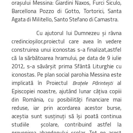
orașului Messina: Giardini Naxos, Furci Siculo,
Barcellona Pozzo di Gotto, Tortorici, Santa
Agata di Militello, Santo Stefano di Camastra.
Cu ajutorul lui Dumnezeu și râvna
credincioșilor,proiectul care avea în vedere
construirea unui iconostas s-a finalizat,astfel
că la sărbătoarea hramului, pe data de 9 iulie
2012, s-a săvârșit prima Sfântă Liturghie cu
iconostas. Pe plan social parohia Messina este
implicată în Proiectul
al
Brațele Părintești
Episcopiei noastre, ajutând lunar câțiva copiii
din România, cu posibilități financiare mai
reduse, iar prin acordarea acestor burse,
aceștia sunt susținuți să își poată continua
studiile școlare, contribuind astfel la
prevenirea abandonului școlar. Tot pe acest