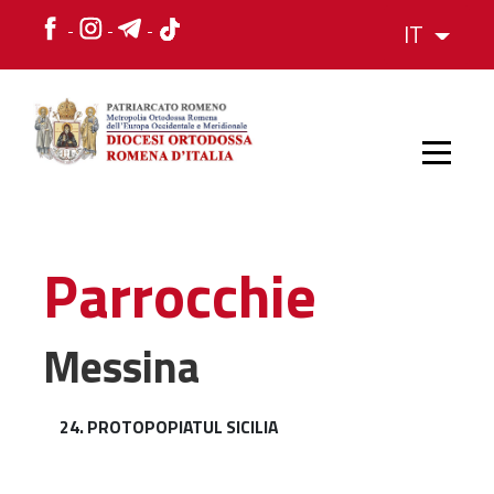
IT
HOME
Parrocchie
STORIA
Messina
VESCOVO
24. PROTOPOPIATUL SICILIA
L'ORGANIZZAZIONE
L'ORGANIZZAZIONE
La Struttura