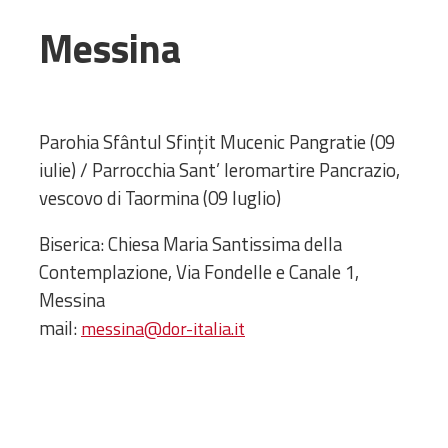
Amministrativa
Messina
Decanati
Monasteri,
chiese e
monumenti
Parohia Sfântul Sfințit Mucenic Pangratie (09
Diaconie
iulie) / Parrocchia Sant’ Ieromartire Pancrazio,
Associazioni e
vescovo di Taormina (09 luglio)
Centri
Cimiteri
Biserica: Chiesa Maria Santissima della
Parrocchie
Contemplazione, Via Fondelle e Canale 1,
Messina
RISORSE
mail:
messina@dor-italia.it
RISORSE
Apostolia Italia
Comunicati stampa
Gli Statuti e le leggi
Lettere pastorali