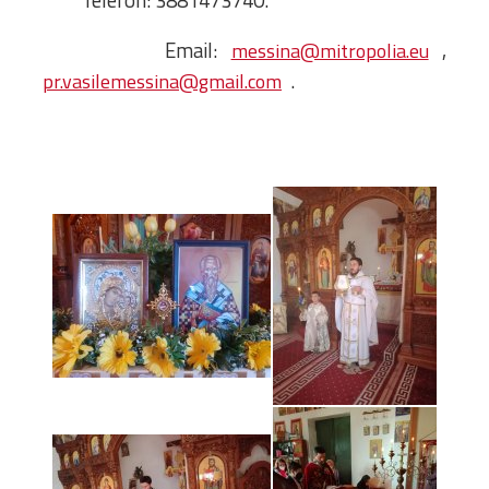
Telefon: 3881473740.
Email:
,
messina@mitropolia.eu
.
pr.vasilemessina@gmail.com