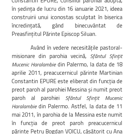
Constantin EPURE, Consiliul parohial adoptă,
în ședința de lucru din 16 ianuarie 2021, ideea
construirii unui iconostas sculptat în biserica
încredințată, gând binecuvântat de
Preasfințitul Părinte Episcop Siluan.
Având în vedere necesitățile pastoral-
misionare din parohia vecină,
Sfântul Sfințit
din Palermo, la data de 18
Mucenic Haralambie
aprilie 2011, preacucernicul părinte Martinian
Constantin EPURE este eliberat din funcția de
preot paroh al parohiei Messina și numit preot
paroh al parohiei
Sfântul Sfințit Mucenic
din Palermo. Astfel, la data de 11
Haralambie
mai 2011, în parohia de la Messina este numit
în funcția de preot paroh preacucernicul
părinte Petru Bogdan VOICU, căsătorit cu Ana