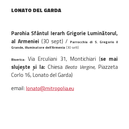
Amministrativa
LONATO DEL GARDA
Decanati
Monasteri,
chiese e
Parohia Sfântul Ierarh Grigorie Luminătorul,
monumenti
al Armeniei
(30 sept) /
Parrocchia di S. Gregorio il
Diaconie
Grande, illuminatore dell’Armenia
(30 sett)
Associazioni e
Via Erculiani 31, Montichiari (
se mai
Biserica:
Centri
slujește și la:
Chiesa
, Piazzeta
Beata Vergine
Cimiteri
Corlo 16, Lonato del Garda)
Parrocchie
email:
lonato@mitropolia.eu
RISORSE
RISORSE
Apostolia Italia
Comunicati stampa
Gli Statuti e le leggi
Lettere pastorali