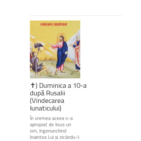
✝) Duminica a 10-a
după Rusalii
(Vindecarea
lunaticului)
În vremea aceea s-a
apropiat de Iisus un
om, îngenunchind
înaintea Lui și zicându-I: