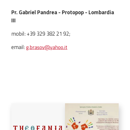
Biblioteca
Risorse multimediali
Pr. Gabriel Pandrea - Protopop - Lombardia
Opinioni Ortodosse
III
Dalla vita
mobil: +39 329 382 21 92;
della”famiglia” della
diocesi
email:
g.brasov@yahoo.it
CSDE
La Parola del Vescovo
Lectura Lunii
Prezentarea
Parohiilor
CONTATTI