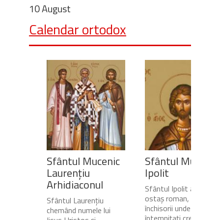
10 August
Calendar ortodox
Sfântul Mucenic
Sfântul Mucenic
Laurențiu
Ipolit
Arhidiaconul
Sfântul Ipolit a fost
ostaș roman, gardian a
Sfântul Laurențiu
închisorii unde erau
chemând numele lui
întemnițați creștinii.