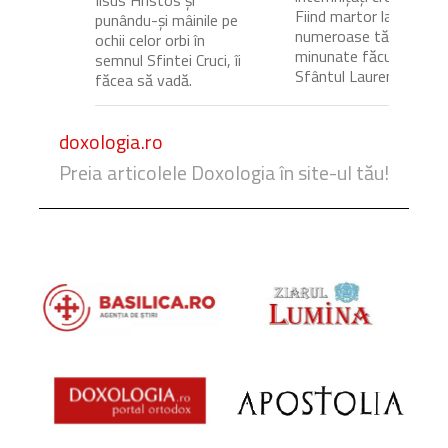
Iisus Hristos și
Fiind martor la
punându-și mâinile pe
numeroase tămăduiri
ochii celor orbi în
minunate făcute de
semnul Sfintei Cruci, îi
Sfântul Laurențiu,...
făcea să vadă.
doxologia.ro
Preia articolele Doxologia în site-ul tău!