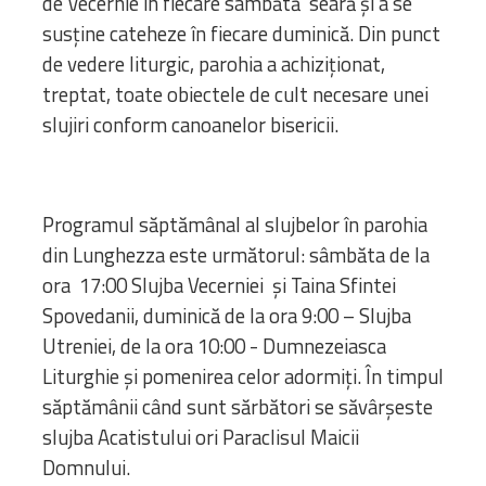
de Vecernie în fiecare sâmbătă seară şi a se
susţine cateheze în fiecare duminică. Din punct
de vedere liturgic, parohia a achiziţionat,
treptat, toate obiectele de cult necesare unei
slujiri conform canoanelor bisericii.
Programul săptămânal al slujbelor în parohia
din Lunghezza este următorul: sâmbăta de la
ora 17:00 Slujba Vecerniei și Taina Sfintei
Spovedanii, duminică de la ora 9:00 – Slujba
Utreniei, de la ora 10:00 - Dumnezeiasca
Liturghie și pomenirea celor adormiți. În timpul
săptămânii când sunt sărbători se săvârșeste
slujba Acatistului ori Paraclisul Maicii
Domnului.