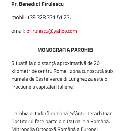
Biblioteca
Pr. Benedict Firulescu
Risorse multimediali
mobil: +39 328 331 51 27;
Opinioni Ortodosse
Dalla vita
email:
bfirulescu@yahoo.com
della”famiglia” della
diocesi
MONOGRAFIA PAROHIEI
CSDE
La Parola del Vescovo
Situată la o distanță aproximativă de 20
Lectura Lunii
kilometride centru Romei, zona cunoscută sub
Prezentarea
numele de Castelverde di Lunghezza este o
Parohiilor
fracțiune a capitalei italiene.
CONTATTI
Parohia ortodoxă română Sfântul Ierarh Ioan
Postitorul face parte din Patriarhia Română,
Mitropolia Ortodoxă Română a Europei