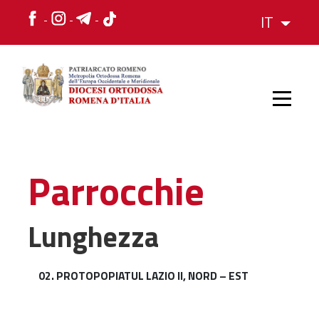
IT
HOME
Parrocchie
STORIA
Lunghezza
VESCOVO
02. PROTOPOPIATUL LAZIO II, NORD – EST
L'ORGANIZZAZIONE
L'ORGANIZZAZIONE
La Struttura