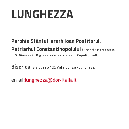
Amministrativa
LUNGHEZZA
Decanati
Monasteri,
chiese e
monumenti
Parohia Sfântul Ierarh Ioan Postitorul,
Diaconie
Patriarhul Constantinopolului
(2 sept) /
Parrocchia
Associazioni e
di S. Giovanni il Digiunatore, patriarca di C-poli
(2 sett)
Centri
Biserica:
via Busso 195 Valle Longa -Lungheza
Cimiteri
Parrocchie
email:
lunghezza@dor-italia.it
RISORSE
RISORSE
Apostolia Italia
Comunicati stampa
Gli Statuti e le leggi
Lettere pastorali