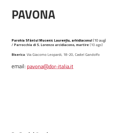
Amministrativa
PAVONA
Decanati
Monasteri,
chiese e
monumenti
Parohia Sfântul Mucenic Lauren
ț
iu, arhidiaconul
(10 aug)
/
Parrocchia di S. Lorenzo arcidiacono, martire
(10 ago)
Diaconie
Associazioni e
Biserica
: Via Giacomo Leopardi, 18-20, Castel Gandolfo
Centri
email:
pavona@dor-italia.it
Cimiteri
Parrocchie
RISORSE
RISORSE
Apostolia Italia
Comunicati stampa
Gli Statuti e le leggi
Lettere pastorali