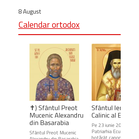
8 August
Calendar ortodox
✝) Sfântul Preot
Sfântul Ierarh
Mucenic Alexandru
Calinic al Edesse
din Basarabia
Pe 23 iunie 2020,
Patriarhia Ecumenică a
Sfântul Preot Mucenic
hotărât canonizarea
Alexandru din Basarabia