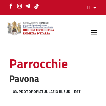
IT
HOME
Parrocchie
STORIA
Pavona
VESCOVO
03. PROTOPOPIATUL LAZIO III, SUD – EST
L'ORGANIZZAZIONE
L'ORGANIZZAZIONE
La Struttura