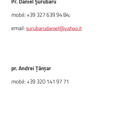
Pr. Daniel
Ș
urubaru
Biblioteca
Risorse multimediali
mobil: +39 327 639 94 84;
Opinioni Ortodosse
Dalla vita
email:
surubarudaniel@yahoo.it
della”famiglia” della
diocesi
CSDE
La Parola del Vescovo
Lectura Lunii
pr. Andrei Țânțar
Prezentarea
Parohiilor
mobil: +39 320 141 97 71
CONTATTI