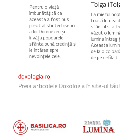
Tolga (Tolgska)
Pentru o viață
îmbunătățită ca
La miezul nopții, când
aceasta a fost pus
toată lumea dormea,
preot al sfintei biserici
sfântul s-a trezit și a
a lui Dumnezeu și
văzut o lumină care
învăța popoarele
lumina întreg ținutul.
sfânta bună credință și
Aceasta lumină venea
le întărea spre
de la o coloană de foc
nevoințele cele...
de pe celălalt...
doxologia.ro
Preia articolele Doxologia în site-ul tău!