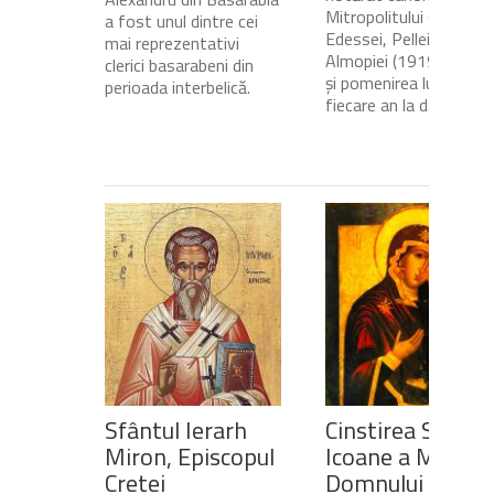
Mitropolitului Calinic al
a fost unul dintre cei
Edessei, Pellei și
mai reprezentativi
Almopiei (1919-1984)
clerici basarabeni din
și pomenirea lui în
perioada interbelică.
fiecare an la data de...
Sfântul Ierarh
Cinstirea Sfintei
Miron, Episcopul
Icoane a Maicii
Cretei
Domnului de pe