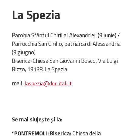
Amministrativa
La Spezia
Decanati
Monasteri,
chiese e
Parohia Sfântul Chiril al Alexandriei (9 iunie) /
monumenti
Parrocchia San Cirillo, patriarca di Alessandria
Diaconie
(9 giugno)
Associazioni e
Biserica: Chiesa San Giovanni Bosco, Via Luigi
Centri
Rizzo, 19138, La Spezia
Cimiteri
Parrocchie
mail:
laspezia@dor-itali.it
RISORSE
RISORSE
Apostolia Italia
Comunicati stampa
Se mai slujește și la:
Gli Statuti e le leggi
Lettere pastorali
*PONTREMOLI
(
Biserica:
Chiesa della