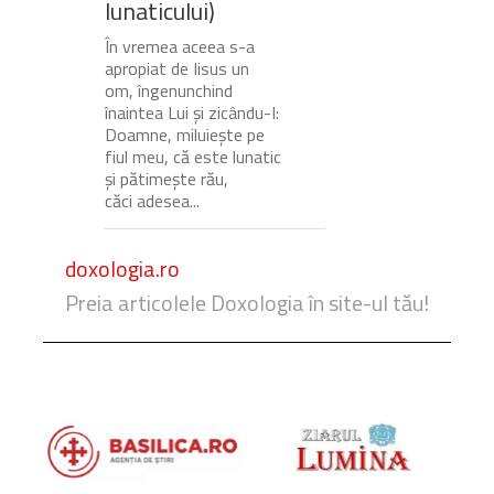
lunaticului)
În vremea aceea s-a
apropiat de Iisus un
om, îngenunchind
înaintea Lui și zicându-I:
Doamne, miluiește pe
fiul meu, că este lunatic
și pătimește rău,
căci adesea...
doxologia.ro
Preia articolele Doxologia în site-ul tău!