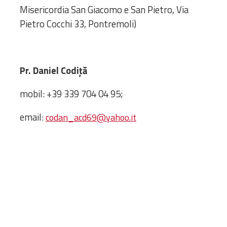
Biblioteca
Misericordia San Giacomo e San Pietro, Via
Risorse multimediali
Pietro Cocchi 33, Pontremoli)
Opinioni Ortodosse
Dalla vita
della”famiglia” della
Pr. Daniel Codi
ț
ă
diocesi
CSDE
mobil: +39 339 704 04 95;
La Parola del Vescovo
Lectura Lunii
email:
codan_acd69@yahoo.it
Prezentarea
Parohiilor
CONTATTI