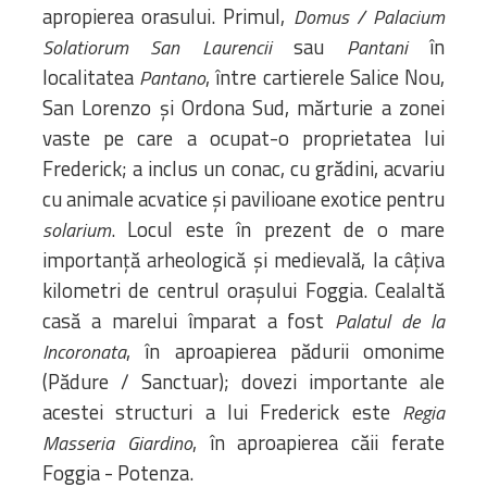
apropierea orasului. Primul,
Domus / Palacium
sau
în
Solatiorum San Laurencii
Pantani
localitatea
, între cartierele Salice Nou,
Pantano
San Lorenzo și Ordona Sud, mărturie a zonei
vaste pe care a ocupat-o proprietatea lui
Frederick; a inclus un conac, cu grădini, acvariu
cu animale acvatice și pavilioane exotice pentru
. Locul este în prezent de o mare
solarium
importanţă arheologică și medievală, la câțiva
kilometri de centrul orașului Foggia. Cealaltă
casă a marelui împarat a fost
Palatul de la
, în aproapierea pădurii omonime
Incoronata
(Pădure / Sanctuar); dovezi importante ale
acestei structuri a lui Frederick este
Regia
, în aproapierea căii ferate
Masseria Giardino
Foggia - Potenza.