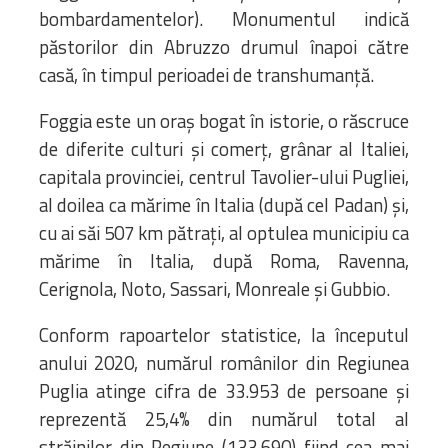
bombardamentelor). Monumentul indică
păstorilor din Abruzzo drumul înapoi către
casă, în timpul perioadei de transhumanță.
Foggia este un oraș bogat în istorie, o răscruce
de diferite culturi și comerț, grânar al Italiei,
capitala provinciei, centrul Tavolier-ului Pugliei,
al doilea ca mărime în Italia (după cel Padan) și,
cu ai săi 507 km pătrați, al optulea municipiu ca
mărime în Italia, după Roma, Ravenna,
Cerignola, Noto, Sassari, Monreale și Gubbio.
Conform rapoartelor statistice, la începutul
anului 2020, numărul românilor din Regiunea
Puglia atinge cifra de 33.953 de persoane și
reprezentă 25,4% din numărul total al
străinilor din Regiune (133.690) fiind cea mai