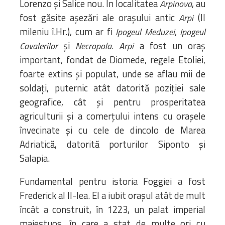
Lorenzo și Salice nou. În localitatea
, au
Arpinova
fost găsite așezări ale orașului antic
(II
Arpi
mileniu î.Hr.), cum ar fi
,
Ipogeul Meduzei
Ipogeul
și
.
a fost un oraș
Cavalerilor
Necropola
Arpi
important, fondat de Diomede, regele Etoliei,
foarte extins și populat, unde se aflau mii de
soldați, puternic atât datorită poziției sale
geografice, cât și pentru prosperitatea
agriculturii și a comerțului intens cu orașele
învecinate și cu cele de dincolo de Marea
Adriatică, datorită porturilor Siponto și
Salapia.
Fundamental pentru istoria Foggiei a fost
Frederick al II-lea. El a iubit orașul atât de mult
încât a construit, în 1223, un palat imperial
maiestuos, în care a stat de multe ori cu