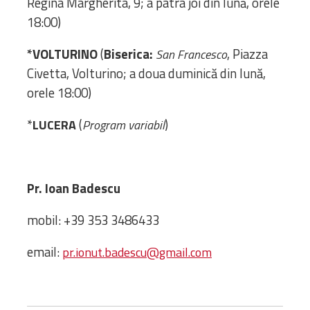
Regina Margherita, 9; a patra joi din lună, orele
Biblioteca
18:00)
Risorse multimediali
Opinioni Ortodosse
*VOLTURINO
(
Biserica:
, Piazza
San Francesco
Dalla vita
Civetta, Volturino; a doua duminică din lună,
della”famiglia” della
orele 18:00)
diocesi
CSDE
*
(
)
LUCERA
Program variabil
La Parola del Vescovo
Lectura Lunii
Prezentarea
Pr. Ioan Badescu
Parohiilor
mobil: +39 353 3486433
CONTATTI
email:
pr.ionut.badescu@gmail.com