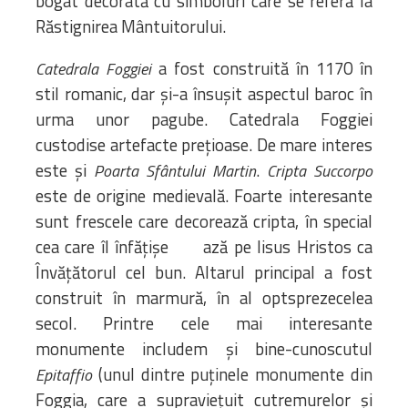
bogat decorată cu simboluri care se referă la
Răstignirea Mântuitorului.
a fost construită în 1170 în
Catedrala Foggiei
stil romanic, dar și-a însușit aspectul baroc în
urma unor pagube. Catedrala Foggiei
custodise artefacte prețioase. De mare interes
este și
.
Poarta Sfântului Martin
Cripta Succorpo
este de origine medievală. Foarte interesante
sunt frescele care decorează cripta, în special
cea care îl înfățișe ază pe Iisus Hristos ca
Învățătorul cel bun. Altarul principal a fost
construit în marmură, în al optsprezecelea
secol. Printre cele mai interesante
monumente includem și bine-cunoscutul
(unul dintre puţinele monumente din
Epitaffio
Foggia, care a supraviețuit cutremurelor și