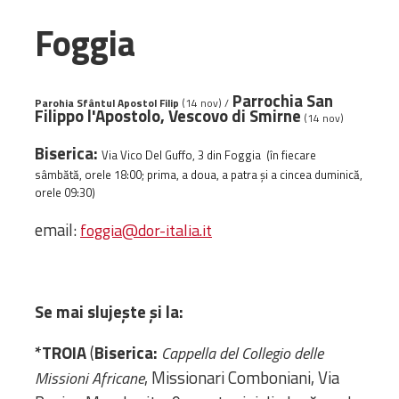
Amministrativa
Foggia
Decanati
Monasteri,
chiese e
Parrochia San
Parohia
Sfântul Apostol Filip
(14 nov)
/
Filippo l'Apostolo, Vescovo di Smirne
monumenti
(14 nov)
Diaconie
Biserica:
Via Vico Del Guffo, 3 din Foggia (în fiecare
Associazioni e
sâmbătă, orele 18:00; prima, a doua, a patra și a cincea duminică,
Centri
orele 09:30)
Cimiteri
email:
foggia@dor-italia.it
Parrocchie
RISORSE
RISORSE
Se mai slujește și la:
Apostolia Italia
Comunicati stampa
*TROIA
(
Biserica:
Cappella del Collegio delle
Gli Statuti e le leggi
, Missionari Comboniani, Via
Missioni Africane
Lettere pastorali