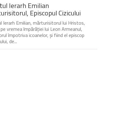
tul Ierarh Emilian
risitorul, Episcopul Cizicului
 Ierarh Emilian, mărturisitorul lui Hristos,
t pe vremea împărăției lui Leon Armeanul,
rul împotriva icoanelor, și fiind el episcop
ului, de...