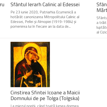
ru
Sfântul Ierarh Calinic al Edessei
Sfân
Mărtu
Pe 23 iunie 2020, Patriarhia Ecumenică a
hotărât canonizarea Mitropolitului Calinic al
Sfântul
Edessei, Pellei și Almopiei (1919-1984) și
a trăi
pomenirea lui în fiecare an la data de...
luptăto
al Cizic
Cinstirea Sfintei Icoane a Maicii
Domnului de pe Tolga (Tolgska)
La miezul nopții, când toată lumea dormea,