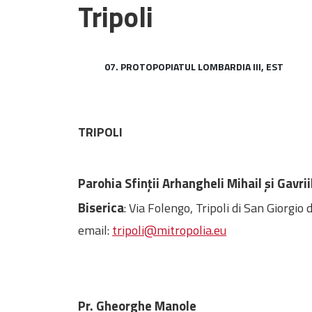
Tripoli
07. PROTOPOPIATUL LOMBARDIA III, EST
TRIPOLI
Parohia Sfinții Arhangheli Mihail și Gavrii
Biserica
: Via Folengo, Tripoli di San Giorgio
email:
tripoli@mitropolia.eu
Pr. Gheorghe Manole