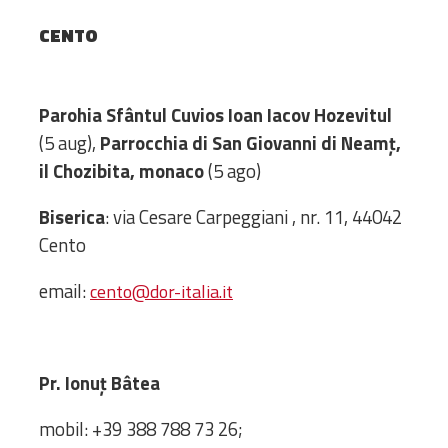
Amministrativa
CENTO
Decanati
Monasteri,
chiese e
Parohia Sfântul Cuvios Ioan Iacov Hozevitul
monumenti
(5 aug),
Parrocchia di San Giovanni di Neamț,
Diaconie
il Chozibita, monaco
(5 ago)
Associazioni e
Centri
Biserica
: via Cesare Carpeggiani , nr. 11, 44042
Cimiteri
Cento
Parrocchie
email:
cento@dor-italia.it
RISORSE
RISORSE
Apostolia Italia
Comunicati stampa
Pr. Ionu
ț
Bâtea
Gli Statuti e le leggi
mobil: +39 388 788 73 26;
Lettere pastorali