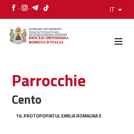
IT
HOME
Parrocchie
STORIA
Cento
VESCOVO
16. PROTOPOPIATUL EMILIA ROMAGNA II
L'ORGANIZZAZIONE
L'ORGANIZZAZIONE
La Struttura