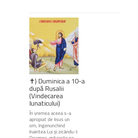
✝) Duminica a 10-a
după Rusalii
(Vindecarea
lunaticului)
În vremea aceea s-a
apropiat de Iisus un
om, îngenunchind
înaintea Lui și zicându-I:
Doamne, miluiește pe