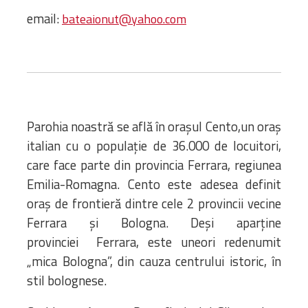
Biblioteca
email:
bateaionut@yahoo.com
Risorse multimediali
Opinioni Ortodosse
Dalla vita
della”famiglia” della
diocesi
CSDE
Parohia noastră se află în orașul Cento,un oraș
La Parola del Vescovo
italian cu o populație de 36.000 de locuitori,
Lectura Lunii
care face parte din provincia Ferrara, regiunea
Prezentarea
Emilia-Romagna. Cento este adesea definit
Parohiilor
oraș de frontieră dintre cele 2 provincii vecine
Ferrara și Bologna. Deși aparține
provinciei Ferrara, este uneori redenumit
CONTATTI
„mica Bologna”, din cauza centrului istoric, în
stil bolognese.