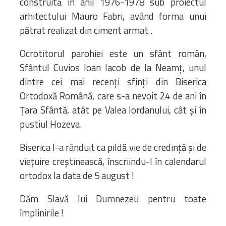
construită în anii 1976-1978 sub proiectul
arhitectului Mauro Fabri, având forma unui
pătrat realizat din ciment armat .
Ocrotitorul parohiei este un sfânt român,
Sfântul Cuvios Ioan Iacob de la Neamț, unul
dintre cei mai recenți sfinți din Biserica
Ortodoxă Română, care s-a nevoit 24 de ani în
Țara Sfântă, atât pe Valea Iordanului, cât și în
pustiul Hozeva.
Biserica l-a rânduit ca pildă vie de credință și de
viețuire creștinească, înscriindu-l în calendarul
ortodox la data de 5 august !
Dăm Slavă lui Dumnezeu pentru toate
împlinirile !