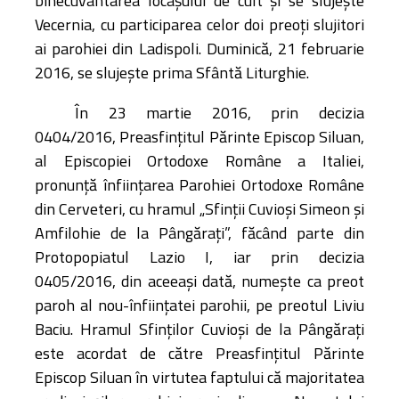
binecuvântarea locașului de cult și se slujește
Vecernia, cu participarea celor doi preoți slujitori
ai parohiei din Ladispoli. Duminică, 21 februarie
2016, se slujește prima Sfântă Liturghie.
În 23 martie 2016, prin decizia
0404/2016, Preasfințitul Părinte Episcop Siluan,
al Episcopiei Ortodoxe Române a Italiei,
pronunță înființarea Parohiei Ortodoxe Române
din Cerveteri, cu hramul „Sfinții Cuvioși Simeon și
Amfilohie de la Pângărați”, făcând parte din
Protopopiatul Lazio I, iar prin decizia
0405/2016, din aceeași dată, numește ca preot
paroh al nou-înființatei parohii, pe preotul Liviu
Baciu. Hramul Sfinților Cuvioși de la Pângărați
este acordat de către Preasfințitul Părinte
Episcop Siluan în virtutea faptului că majoritatea