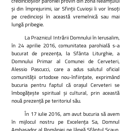
credincioșilor parohiei provin din zona Neamțului
și din împrejurimi, iar Sfinții Cuvioși îi vor însoți
pe credincioși în această vremelnică sau mai
lungă pribegie.
La Praznicul Intrării Domnului în Ierusalim,
în 24 aprilie 2016, comunitatea parohială s-a
bucurat de prezența, la Sfânta Liturghie, a
Domnului Primar al Comunei de Cerveteri,
Alessio Pascucci, care a adus salutul oficial
comunității ortodoxe nou-înființate, exprimând
bucuria pentru faptul că orașul Cerveteri se
îmbogățește spiritual și cultural, prin această
nouă prezență pe teritoriul său.
În 17 iulie 2016, am avut bucuria să avem
în mijlocul nostru pe Excelența Sa, Domnul
Ambasador al României pe lângă Sfântul Scaun,