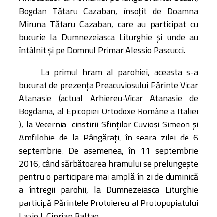
Bogdan Tătaru Cazaban, însoțit de Doamna
Miruna Tătaru Cazaban, care au participat cu
bucurie la Dumnezeiasca Liturghie și unde au
întâlnit și pe Domnul Primar Alessio Pascucci.
La primul hram al parohiei, aceasta s-a
bucurat de prezența Preacuviosului Părinte Vicar
Atanasie (actual Arhiereu-Vicar Atanasie de
Bogdania, al Epicopiei Ortodoxe Române a Italiei
), la Vecernia cinstirii Sfinților Cuvioși Simeon și
Amfilohie de la Pângărați, în seara zilei de 6
septembrie. De asemenea, în 11 septembrie
2016, când sărbătoarea hramului se prelungește
pentru o participare mai amplă în zi de duminică
a întregii parohii, la Dumnezeiasca Liturghie
participă Părintele Protoiereu al Protopopiatului
Lazio I, Ciprian Baltag.