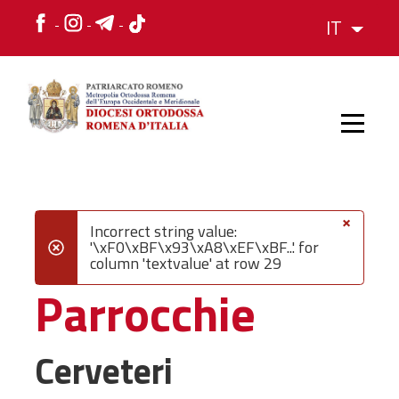
IT
HOME
×
Incorrect string value:
'\xF0\xBF\x93\xA8\xEF\xBF...' for
danger
column 'textvalue' at row 29
STORIA
Parrocchie
VESCOVO
Cerveteri
L'ORGANIZZAZIONE
L'ORGANIZZAZIONE
La Struttura