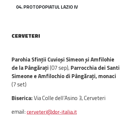
Amministrativa
04. PROTOPOPIATUL LAZIO IV
Decanati
Monasteri,
chiese e
CERVETERI
monumenti
Diaconie
Associazioni e
Parohia Sfin
ț
ii Cuvioși Simeon și Amfilohie
Centri
de la Pângăra
ț
i
(07 sep),
Parrocchia dei Santi
Cimiteri
Simeone e Amfilochio di Pângărați, monaci
Parrocchie
(7 set)
RISORSE
Biserica:
Via Colle dell’Asino 3, Cerveteri
RISORSE
Apostolia Italia
email:
cerveteri@dor-italia.it
Comunicati stampa
Gli Statuti e le leggi
Lettere pastorali