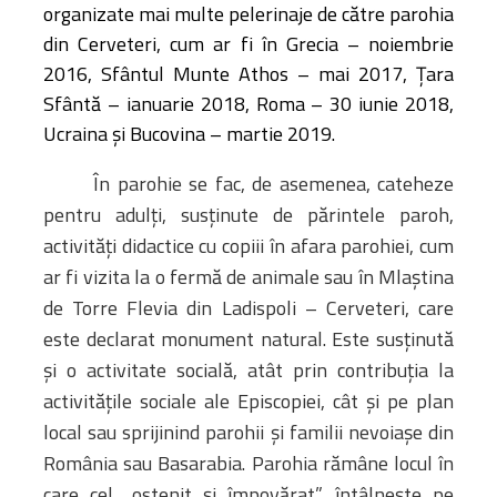
organizate mai multe pelerinaje de către parohia
din Cerveteri, cum ar fi în Grecia – noiembrie
2016, Sfântul Munte Athos – mai 2017, Țara
Sfântă – ianuarie 2018, Roma – 30 iunie 2018,
Ucraina și Bucovina – martie 2019.
În parohie se fac, de asemenea, cateheze
pentru adulți, susținute de părintele paroh,
activități didactice cu copiii în afara parohiei, cum
ar fi vizita la o fermă de animale sau în Mlaștina
de Torre Flevia din Ladispoli – Cerveteri, care
este declarat monument natural. Este susținută
și o activitate socială, atât prin contribuția la
activitățile sociale ale Episcopiei, cât și pe plan
local sau sprijinind parohii și familii nevoiașe din
România sau Basarabia. Parohia rămâne locul în
care cel „ostenit și împovărat” întâlnește pe