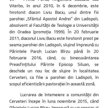
Viterbo, în anul 2010, în 6 decembrie, este
hirotonit diacon Liviu Baciu, unul dintre fiii
parohiei „Sfântul Apostol Andrei” din Ladispoli,
absolvent al Facultății de Teologie a Universității
din Oradea (promoția 1999). În 20 februarie
2011, diaconul Liviu Baciu este hirotonit preot pe
seama parohiei din Ladispoli, slujind împreună cu
Părintele Paroh Lucian Bîrzu până în 20
februarie 2016, când, cu binecuvântarea
Preasfințitului Părinte Episcop Siluan, se
deschide un nou loc de slujire în localitatea
Cerveteri, ca filie a parohiei din Ladispoli, în
scopul eficientizării pastorației în această zonă.
Lucrarea de întemeiere a comunității din
Cerveteri începe în luna noiembrie 2015, când
Părintele Lucian Bîrzu, împreună cu un enoriaș al