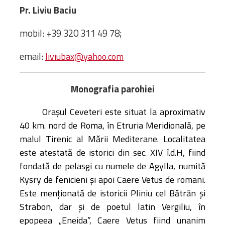
Biblioteca
Pr. Liviu Baciu
Risorse multimediali
Opinioni Ortodosse
mobil: +39 320 311 49 78;
Dalla vita
email:
liviubax@yahoo.com
della”famiglia” della
diocesi
CSDE
Monografia parohiei
La Parola del Vescovo
Orașul Ceveteri este situat la aproximativ
Lectura Lunii
40 km. nord de Roma, în Etruria Meridională, pe
Prezentarea
malul Tirenic al Mării Mediterane. Localitatea
Parohiilor
este atestată de istorici din sec. XIV î.d.H, fiind
fondată de pelasgi cu numele de Agylla, numită
Kysry de fenicieni și apoi Caere Vetus de romani.
CONTATTI
Este menționată de istoricii Pliniu cel Bătrân și
Strabon, dar și de poetul latin Vergiliu, în
epopeea „Eneida”, Caere Vetus fiind unanim