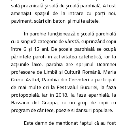
sală praznicală și sală de școală parohială. A fost
amenajat spațiul de la intrare cu porți noi,
paviment, scări din beton, și multe altele.
În parohie funcționează o școală parohială
cu o singură categorie de vârstă, cuprinzând copii
între 6 și 15 ani. De școala parohială se ocupă
părintele paroh în activitatea catehetică, iar la
acțiunile laice, parohia are sprijinul Doamnei
profesoare de Limbă și Cultură Română, Maria
Grecu. Astfel, Parohia din Cerveteri a participat
de mai multe ori la Festivalul Bucuriei, la faza
protopopială, iar în 2018, la faza eparhială, la
Bassano del Grappa, cu un grup de copii cu
program de cântece, poezie și dansuri populare.
Este demn de menționat faptul că au fost